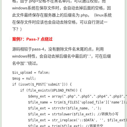
格，由于.php+空格不在黑名单内，可以通过校验，而
windows系统在保存文件时，会自动去掉后面的空格，因
此文件最终保存在服务器上的后缀名为.php。（linux系统
在保存文件时应该也会自动去除空格，可以自行测试一
下？）
案例7：Pass-7 点绕过
源码相较于pass-4，没有删除文件名末尾的点，利用
windows特性，会自动去掉后缀名中最后的”.”，可在后缀
名中加”.”绕过。
$is_upload = false;

$msg = null;

if (isset($_POST['submit'])) {

    if (file_exists(UPLOAD_PATH)) {

        $deny_ext = array(".php",".php5",".php4",".php3",
        $file_name = trim($_FILES['upload_file']['name']);
        $file_ext = strrchr($file_name, '.');

        $file_ext = strtolower($file_ext); //转换为小写

        $file_ext = str_ireplace('::$DATA', '', $file_e
        $file_ext = trim($file_ext); //首尾去空
