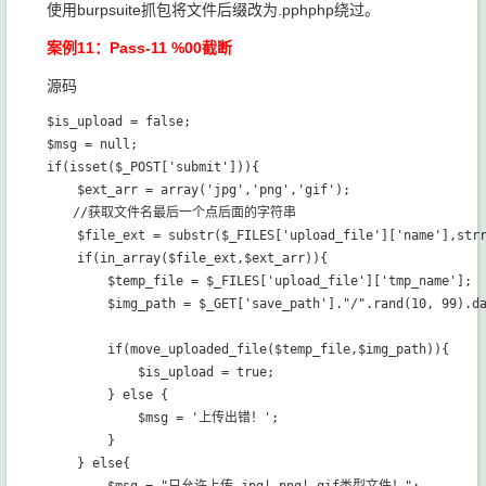
使用burpsuite抓包将文件后缀改为.pphphp绕过。
案例11：Pass-11 %00截断
源码
$is_upload = false;

$msg = null;

if(isset($_POST['submit'])){

    $ext_arr = array('jpg','png','gif');

　　//获取文件名最后一个点后面的字符串

    $file_ext = substr($_FILES['upload_file']['name'],strr
    if(in_array($file_ext,$ext_arr)){

        $temp_file = $_FILES['upload_file']['tmp_name'];

        $img_path = $_GET['save_path']."/".rand(10, 99).da
        if(move_uploaded_file($temp_file,$img_path)){

            $is_upload = true;

        } else {

            $msg = '上传出错！';

        }

    } else{
