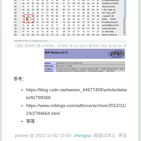
参考：
https://blog.csdn.net/weixin_44677409/article/detai
ls/92799366
https://www.cnblogs.com/adforce/archive/2012/11/
23/2784664.html
等等
posted @
2021-12-02 10:50
zhengna
阅读(
3261
) 评论