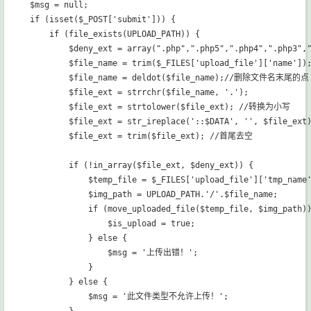
$msg = null;

if (isset($_POST['submit'])) {

    if (file_exists(UPLOAD_PATH)) {

        $deny_ext = array(".php",".php5",".php4",".php3",
        $file_name = trim($_FILES['upload_file']['name']);
        $file_name = deldot($file_name);//删除文件名末尾的点

        $file_ext = strrchr($file_name, '.');

        $file_ext = strtolower($file_ext); //转换为小写

        $file_ext = str_ireplace('::$DATA', '', $file_e
        $file_ext = trim($file_ext); //首尾去空

        if (!in_array($file_ext, $deny_ext)) {

            $temp_file = $_FILES['upload_file']['tmp_name'
            $img_path = UPLOAD_PATH.'/'.$file_name;

            if (move_uploaded_file($temp_file, $img_path))
                $is_upload = true;

            } else {

                $msg = '上传出错！';

            }

        } else {

            $msg = '此文件类型不允许上传！';
