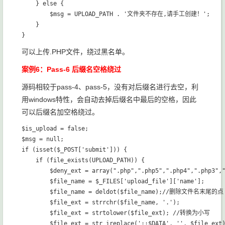
    } else {

        $msg = UPLOAD_PATH . '文件夹不存在,请手工创建！';

    }

可以上传.PHP文件，绕过黑名单。
案例6：Pass-6 后缀名空格绕过
源码相较于pass-4、pass-5，没有对后缀名进行去空，利
用windows特性，会自动去掉后缀名中最后的空格，因此
可以后缀名加空格绕过。
$is_upload = false;

$msg = null;

if (isset($_POST['submit'])) {

    if (file_exists(UPLOAD_PATH)) {

        $deny_ext = array(".php",".php5",".php4",".php3",
        $file_name = $_FILES['upload_file']['name'];

        $file_name = deldot($file_name);//删除文件名末尾的点

        $file_ext = strrchr($file_name, '.');

        $file_ext = strtolower($file_ext); //转换为小写

        $file_ext = str_ireplace('::$DATA', '', $file_e