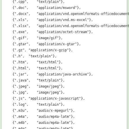
{".cpp",    "text/plain"},   

{".doc",    "application/msword"},   

{".docx",   "application/vnd.openxmlformats-officedocument
{".xls",    "application/vnd.ms-excel"},    

{".xlsx",   "application/vnd.openxmlformats-officedocument
{".exe",    "application/octet-stream"},   

{".gif",    "image/gif"},   

{".gtar",   "application/x-gtar"},   

{".gz", "application/x-gzip"},   

{".h",  "text/plain"},   

{".htm",    "text/html"},   

{".html",   "text/html"},   

{".jar",    "application/java-archive"},   

{".java",   "text/plain"},   

{".jpeg",   "image/jpeg"},   

{".jpg",    "image/jpeg"},   

{".js", "application/x-javascript"},   

{".log",    "text/plain"},   

{".m3u",    "audio/x-mpegurl"},   

{".m4a",    "audio/mp4a-latm"},   

{".m4b",    "audio/mp4a-latm"},   

{".m4p",    "audio/mp4a-latm"},   
