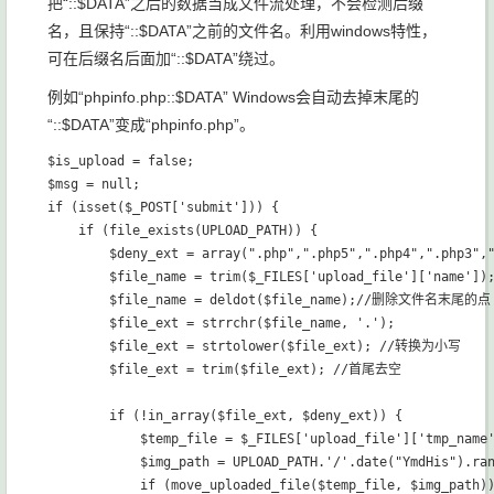
把“::$DATA”之后的数据当成文件流处理，不会检测后缀
名，且保持“::$DATA”之前的文件名。利用windows特性，
可在后缀名后面加“::$DATA”绕过。
例如“phpinfo.php::$DATA” Windows会自动去掉末尾的
“::$DATA”变成“phpinfo.php”。
$is_upload = false;

$msg = null;

if (isset($_POST['submit'])) {

    if (file_exists(UPLOAD_PATH)) {

        $deny_ext = array(".php",".php5",".php4",".php3",
        $file_name = trim($_FILES['upload_file']['name']);
        $file_name = deldot($file_name);//删除文件名末尾的点

        $file_ext = strrchr($file_name, '.');

        $file_ext = strtolower($file_ext); //转换为小写

        $file_ext = trim($file_ext); //首尾去空

        if (!in_array($file_ext, $deny_ext)) {

            $temp_file = $_FILES['upload_file']['tmp_name'
            $img_path = UPLOAD_PATH.'/'.date("YmdHis").ran
            if (move_uploaded_file($temp_file, $img_path))