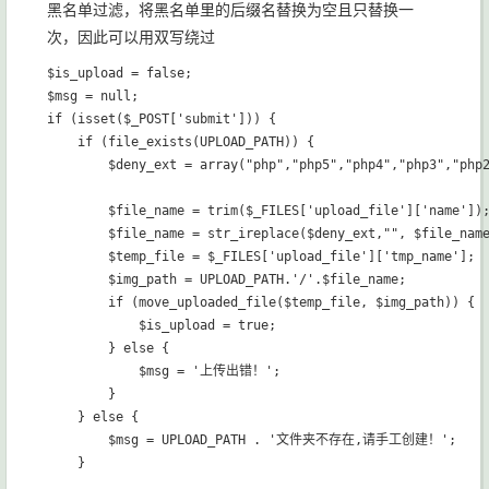
黑名单过滤，将黑名单里的后缀名替换为空且只替换一
次，因此可以用双写绕过
$is_upload = false;

$msg = null;

if (isset($_POST['submit'])) {

    if (file_exists(UPLOAD_PATH)) {

        $deny_ext = array("php","php5","php4","php3","php2
        $file_name = trim($_FILES['upload_file']['name']);
        $file_name = str_ireplace($deny_ext,"", $file_name
        $temp_file = $_FILES['upload_file']['tmp_name'];

        $img_path = UPLOAD_PATH.'/'.$file_name;        

        if (move_uploaded_file($temp_file, $img_path)) {

            $is_upload = true;

        } else {

            $msg = '上传出错！';

        }

    } else {

        $msg = UPLOAD_PATH . '文件夹不存在,请手工创建！';
