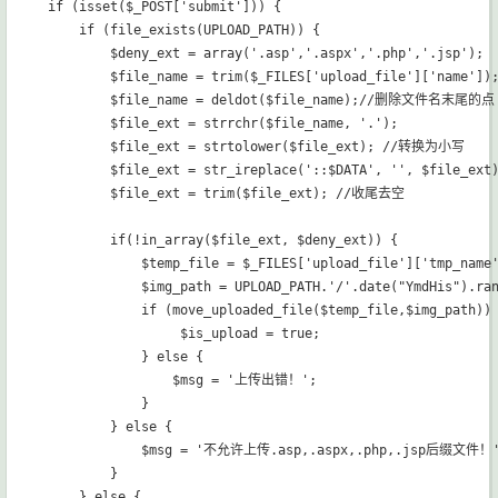
if (isset($_POST['submit'])) {

    if (file_exists(UPLOAD_PATH)) {

        $deny_ext = array('.asp','.aspx','.php','.jsp');

        $file_name = trim($_FILES['upload_file']['name']);
        $file_name = deldot($file_name);//删除文件名末尾的点

        $file_ext = strrchr($file_name, '.');

        $file_ext = strtolower($file_ext); //转换为小写

        $file_ext = str_ireplace('::$DATA', '', $file_e
        $file_ext = trim($file_ext); //收尾去空

        if(!in_array($file_ext, $deny_ext)) {

            $temp_file = $_FILES['upload_file']['tmp_name'
            $img_path = UPLOAD_PATH.'/'.date("YmdHis").ran
            if (move_uploaded_file($temp_file,$img_path)) 
                 $is_upload = true;

            } else {

                $msg = '上传出错！';

            }

        } else {

            $msg = '不允许上传.asp,.aspx,.php,.jsp后缀文件！'
        }

    } else {
