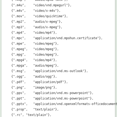
{".m4u",    "video/vnd.mpegurl"},   

{".m4v",    "video/x-m4v"},    

{".mov",    "video/quicktime"},   

{".mp2",    "audio/x-mpeg"},   

{".mp3",    "audio/x-mpeg"},   

{".mp4",    "video/mp4"},   

{".mpc",    "application/vnd.mpohun.certificate"},        
{".mpe",    "video/mpeg"},     

{".mpeg",   "video/mpeg"},     

{".mpg",    "video/mpeg"},     

{".mpg4",   "video/mp4"},      

{".mpga",   "audio/mpeg"},   

{".msg",    "application/vnd.ms-outlook"},   

{".ogg",    "audio/ogg"},   

{".pdf",    "application/pdf"},   

{".png",    "image/png"},   

{".pps",    "application/vnd.ms-powerpoint"},   

{".ppt",    "application/vnd.ms-powerpoint"},   

{".pptx",   "application/vnd.openxmlformats-officedocument
{".prop",   "text/plain"},   

{".rc", "text/plain"},   
