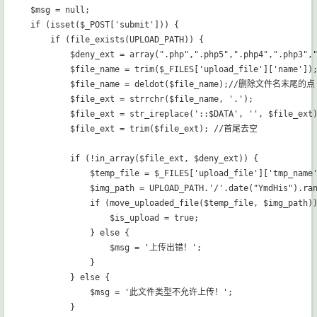
$msg = null;

if (isset($_POST['submit'])) {

    if (file_exists(UPLOAD_PATH)) {

        $deny_ext = array(".php",".php5",".php4",".php3",
        $file_name = trim($_FILES['upload_file']['name']);
        $file_name = deldot($file_name);//删除文件名末尾的点

        $file_ext = strrchr($file_name, '.');

        $file_ext = str_ireplace('::$DATA', '', $file_e
        $file_ext = trim($file_ext); //首尾去空

        if (!in_array($file_ext, $deny_ext)) {

            $temp_file = $_FILES['upload_file']['tmp_name'
            $img_path = UPLOAD_PATH.'/'.date("YmdHis").ran
            if (move_uploaded_file($temp_file, $img_path))
                $is_upload = true;

            } else {

                $msg = '上传出错！';

            }

        } else {

            $msg = '此文件类型不允许上传！';

        }
