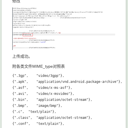
修改
上传成功。
附各类文件MIME_type对照表
{".3gp",    "video/3gpp"},   

{".apk",    "application/vnd.android.package-archive"},   
{".asf",    "video/x-ms-asf"},   

{".avi",    "video/x-msvideo"},   

{".bin",    "application/octet-stream"},   

{".bmp",    "image/bmp"},   

{".c",  "text/plain"},   

{".class",  "application/octet-stream"},   

{".conf",   "text/plain"},   
