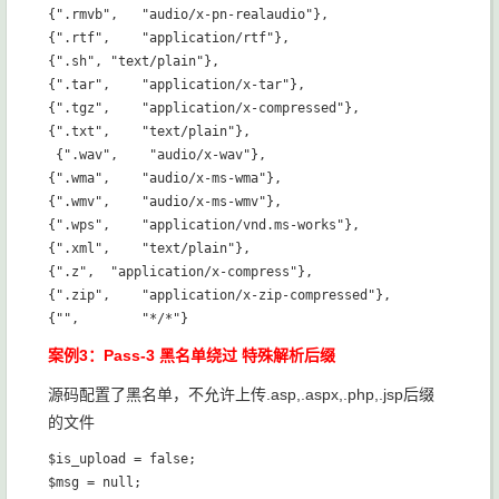
{".rmvb",   "audio/x-pn-realaudio"},   

{".rtf",    "application/rtf"},   

{".sh", "text/plain"},   

{".tar",    "application/x-tar"},      

{".tgz",    "application/x-compressed"},    

{".txt",    "text/plain"},   

 {".wav",    "audio/x-wav"},   

{".wma",    "audio/x-ms-wma"},   

{".wmv",    "audio/x-ms-wmv"},   

{".wps",    "application/vnd.ms-works"},   

{".xml",    "text/plain"},   

{".z",  "application/x-compress"},   

{".zip",    "application/x-zip-compressed"},   

案例3：Pass-3 黑名单绕过 特殊解析后缀
源码配置了黑名单，不允许上传.asp,.aspx,.php,.jsp后缀
的文件
$is_upload = false;

$msg = null;
