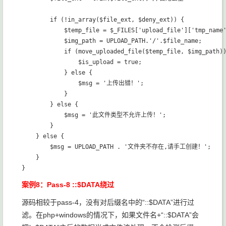
        if (!in_array($file_ext, $deny_ext)) {

            $temp_file = $_FILES['upload_file']['tmp_name'
            $img_path = UPLOAD_PATH.'/'.$file_name;

            if (move_uploaded_file($temp_file, $img_path))
                $is_upload = true;

            } else {

                $msg = '上传出错！';

            }

        } else {

            $msg = '此文件类型不允许上传！';

        }

    } else {

        $msg = UPLOAD_PATH . '文件夹不存在,请手工创建！';

    }

案例8：Pass-8 ::$DATA绕过
源码相较于pass-4，没有对后缀名中的“::$DATA”进行过
滤。在php+windows的情况下，如果文件名+“::$DATA”会