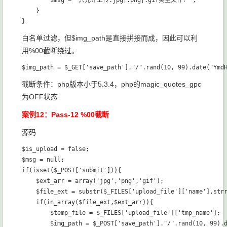
        $msg = "只允许上传.jpg|.png|.gif类型文件！";

    }

白名单过滤，但$img_path是直接拼接而成，因此可以利
用%00截断绕过。
截断条件：php版本小于5.3.4，php的magic_quotes_gpc
为OFF状态
案例12：Pass-12 %00截断
源码
$is_upload = false;

$msg = null;

if(isset($_POST['submit'])){

    $ext_arr = array('jpg','png','gif');

    $file_ext = substr($_FILES['upload_file']['name'],strr
    if(in_array($file_ext,$ext_arr)){

        $temp_file = $_FILES['upload_file']['tmp_name'];

        $img_path = $_POST['save_path']."/".rand(10, 99).d