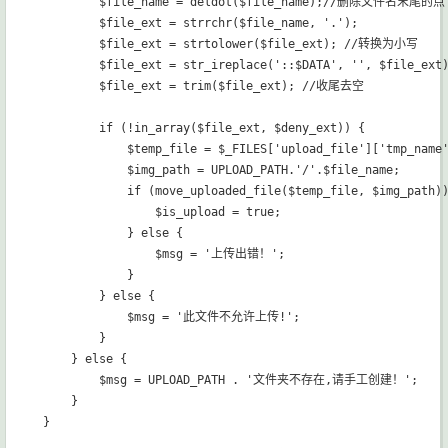
        $file_name = deldot($file_name);//删除文件名末尾的点

        $file_ext = strrchr($file_name, '.');

        $file_ext = strtolower($file_ext); //转换为小写

        $file_ext = str_ireplace('::$DATA', '', $file_e
        $file_ext = trim($file_ext); //收尾去空

        if (!in_array($file_ext, $deny_ext)) {

            $temp_file = $_FILES['upload_file']['tmp_name'
            $img_path = UPLOAD_PATH.'/'.$file_name;

            if (move_uploaded_file($temp_file, $img_path))
                $is_upload = true;

            } else {

                $msg = '上传出错！';

            }

        } else {

            $msg = '此文件不允许上传!';

        }

    } else {

        $msg = UPLOAD_PATH . '文件夹不存在,请手工创建！';

    }
