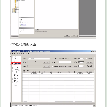
<3>模拟爆破攻击