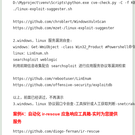
D:\Myproject\venv\Scripts\python.exe cve-check.py -C -f KB
./linux-exploit-suggester.sh

https://github.com/chroblert/WindowsVulnScan

https://github.com/mzet-/linux-exploit-suggester

2.windows，linux 服务漏洞自查:

windows：Get-WmiObject -class Win32_Product #Powershell命令
linux：LinEnum.sh

searchsploit weblogic

利用前期信息收集配合 searchsploit 进行应用服务协议等漏洞检索

https://github.com/rebootuser/LinEnum

以上，前面已经讲过，不再演示
3.windows，linux 协议弱口令自查-工具探针或人工获取判断-snetcrak
案例4：自动化 ir-rescue 应急响应工具箱-实时为您提供
服务
https://github.com/diogo-fernan/ir-rescue
