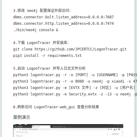
3.修改 neo4j 配置保证外部访问：

dbms.connector.bolt.listen_address=0.0.0.0:7687

dbms.connector.http.listen_address=0.0.0.0:7474

./bin/neo4j console &

4.下载 LogonTracer 并安装库：

git clone https://github.com/JPCERTCC/LogonTracer.git

pip3 install -r requirements.txt

5.启动 LogonTracer 并导入日志文件分析

python3 logontracer.py -r -o [PORT] -u [USERNAME] -p [PAS
python3 logontracer.py -r -o 8080 -u neo4j -p xiaodi -s 47
python3 logontracer.py -e [EVTX 文件] -z [时区] -u [用户名]
python3 logontracer.py -e Security.evtx -z -13 -u neo4j -p
案例演示