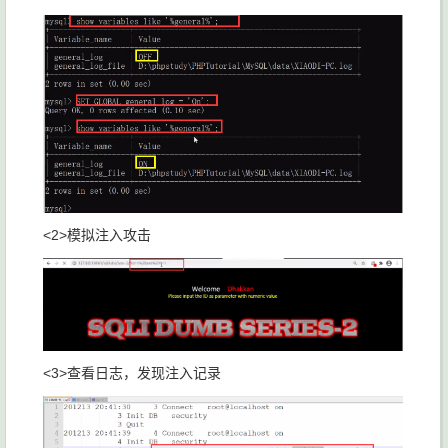
<2>模拟注入攻击
<3>查看日志，发现注入记录