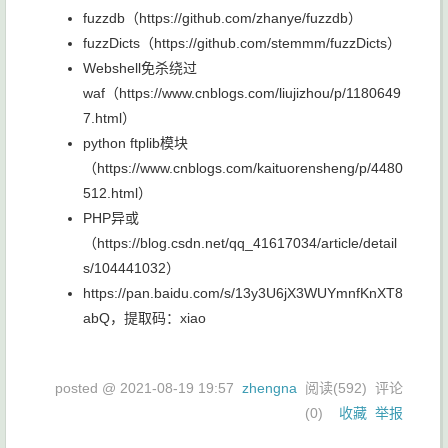
fuzzdb（https://github.com/zhanye/fuzzdb）
fuzzDicts（https://github.com/stemmm/fuzzDicts）
Webshell免杀绕过
waf（https://www.cnblogs.com/liujizhou/p/1180649
7.html）
python ftplib模块
（https://www.cnblogs.com/kaituorensheng/p/4480
512.html）
PHP异或
（https://blog.csdn.net/qq_41617034/article/detail
s/104441032）
https://pan.baidu.com/s/13y3U6jX3WUYmnfKnXT8
abQ，提取码：xiao
posted @
2021-08-19 19:57
zhengna
阅读(
592
) 评论
(
0
)
收藏
举报