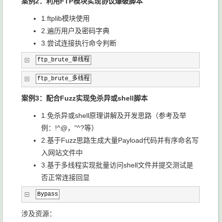
案例2：利用FTP模块实现协议爆破脚本
1.ftplib模块使用
2.遍历用户及密码字典
3.尝试连接执行命令判断
ftp_brute_单线程
ftp_brute_多线程
案例3：配合Fuzz实现免杀异或shell脚本
1.免杀异或shell原理讲解及开发思路（参考及举
例：!^@，"^?等）
2.基于Fuzz思路生成大量Payload代码并有序命名写
入网站文件中
3.基于多线程实现批量访问shell文件并提交测试是
否正常连接回显
Bypass
涉及资源：