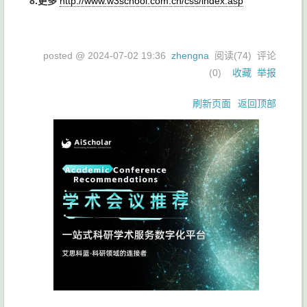
8.更多
http://www.w3school.com.cn/css/index.asp
posted @
2024-07-02 19:36
zhengna
阅读(
74
) 评论
(
0
)
收藏
举报
刷新页面
返回顶部