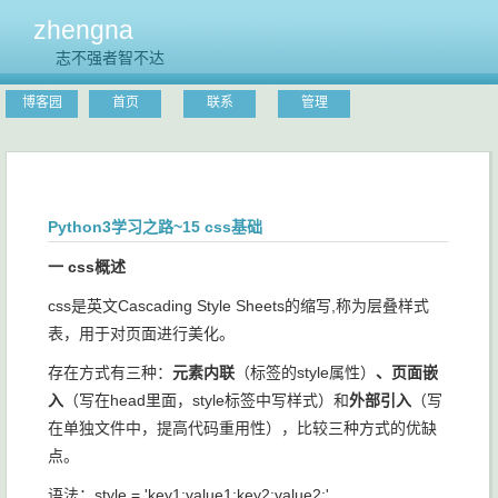
zhengna
志不强者智不达
博客园
首页
联系
管理
Python3学习之路~15 css基础
一 css概述
css是英文Cascading Style Sheets的缩写,称为层叠样式
表，用于对页面进行美化。
存在方式有三种：
元素内联
（标签的style属性）
、页面嵌
入
（写在head里面，style标签中写样式）和
外部引入
（写
在单独文件中，提高代码重用性），比较三种方式的优缺
点。
语法：style = 'key1:value1;key2:value2;'