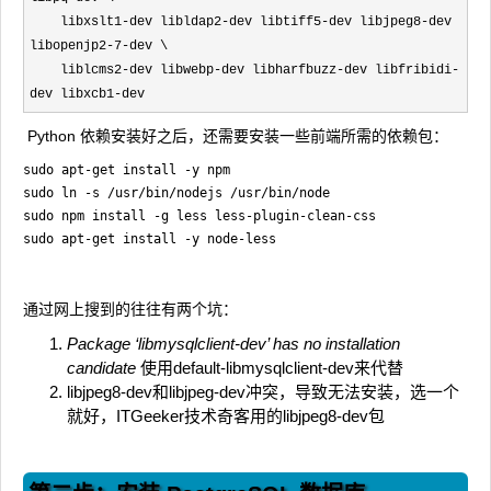
libxslt1-dev libldap2-dev libtiff5-dev libjpeg8-dev
libopenjp2-7-dev \
liblcms2-dev libwebp-dev libharfbuzz-dev libfribidi-
dev libxcb1-dev
Python 依赖安装好之后，还需要安装一些前端所需的依赖包：
sudo apt-get install -y npm

sudo ln -s /usr/bin/nodejs /usr/bin/node

sudo npm install -g less less-plugin-clean-css

通过网上搜到的往往有两个坑：
Package ‘libmysqlclient-dev’ has no installation
candidate
使用default-libmysqlclient-dev来代替
libjpeg8-dev和libjpeg-dev冲突，导致无法安装，选一个
就好，ITGeeker技术奇客用的libjpeg8-dev包