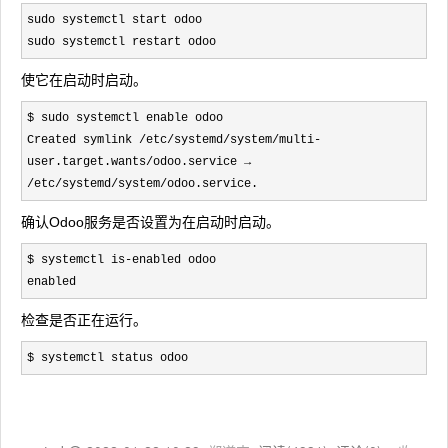
sudo systemctl start odoo

sudo systemctl restart odoo
使它在启动时启动。
$ sudo systemctl enable odoo

Created symlink /etc/systemd/system/multi-
user.target.wants/odoo.service → 
/etc/systemd/system/odoo.service.
确认Odoo服务是否设置为在启动时启动。
$ systemctl is-enabled odoo

enabled
检查是否正在运行。
$ systemctl status odoo