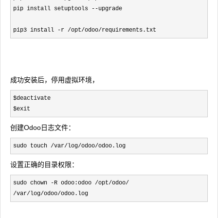
pip install setuptools 
--
upgrade
pip3 install 
-r /opt/odoo/requirements.txt
成功安装后，停用虚拟环境，
$deactivate

$exit
创建Odoo日志文件：
sudo touch /var/log/odoo/odoo.log
设置正确的目录权限：
sudo chown -R odoo:odoo /opt/odoo/ 
/var/log/odoo/odoo.log