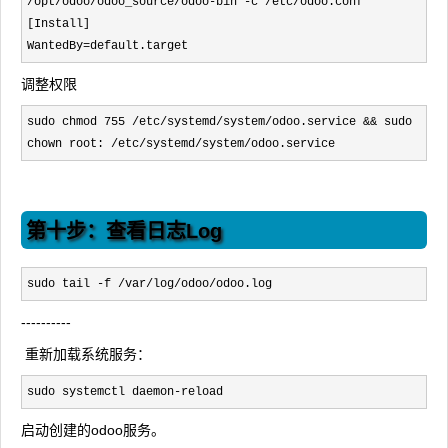
/opt/odoo/odoo_source/odoo-bin -c /etc/
odoo.conf

[Install]

WantedBy
=default.target
调整权限
sudo chmod 755 /etc/systemd/system/odoo.service && sudo 
chown root: /etc/systemd/system/odoo.service
第十步：查看日志Log
sudo tail -f /var/log/odoo/odoo.log
----------
重新加载系统服务：
sudo systemctl daemon-reload
启动创建的odoo服务。