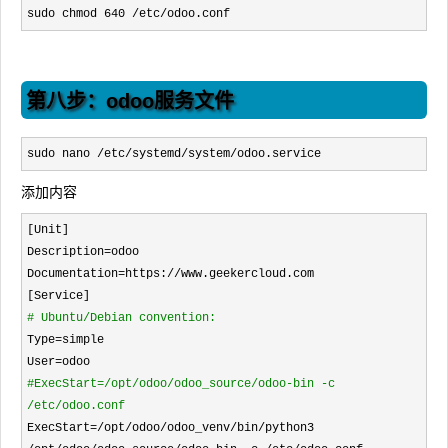
sudo chmod 
640 /etc/odoo.conf
第八步：odoo服务文件
sudo nano /etc/systemd/system/odoo.service
添加内容
[Unit]

Description
=
odoo

Documentation
=https://
www.geekercloud.com

#
 Ubuntu/Debian convention:
Type=
simple

User
=
#
ExecStart=/opt/odoo/odoo_source/odoo-bin -c 
/etc/odoo.conf
ExecStart=/opt/odoo/odoo_venv/bin/python3 