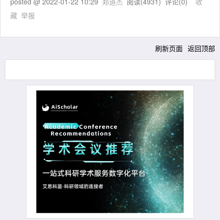
posted @
2022-01-22 10:29
郑道杰
阅读(
4931
) 评论(
0
)
收
藏
举报
刷新页面
返回顶部