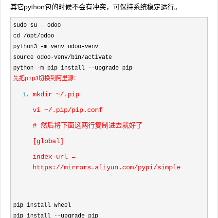
其它python包的时候不会有冲突，可保持系统稳定运行。
sudo su - odoo
cd /opt/odoo
python3 -m venv odoo-venv
source odoo-venv/bin/activate
python -m pip install --upgrade pip
先把pip3切换到阿里源：
mkdir ~/.pip
vi ~/.pip/pip.conf
# 然后将下面这两行复制进去就好了
[global]
index-url =
https://mirrors.aliyun.com/pypi/simple
pip install wheel

pip install 
--
upgrade pip
