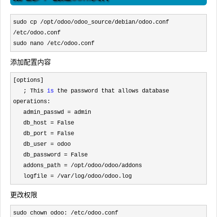
sudo cp /opt/odoo/odoo_source/debian/odoo.conf 
/etc/odoo.conf
sudo nano /etc/odoo.conf
添加配置内容
[options]

   ; This 
is
 the password that allows database 
operations:

   admin_passwd 
=
 admin

   db_host 
=
 False

   db_port 
=
 False

   db_user 
=
 odoo

   db_password 
=
 False

   addons_path 
= /opt/odoo/odoo/
addons

   logfile 
= /var/log/odoo/odoo.log
更改权限
sudo chown odoo: /etc/
odoo.conf
