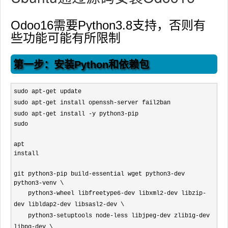
Odoo16需要Python3.8支持，否则有
些功能可能有所限制
第一步：安装Python和依赖包
sudo apt-get update
sudo apt-get install openssh-server fail2ban
sudo apt-get install -y python3-pip
sudo
apt 
install
git python3-pip build-essential wget python3-dev 
python3-venv \
python3-wheel libfreetype6-dev libxml2-dev libzip-
dev libldap2-dev libsasl2-dev \
python3-setuptools node-
less
libjpeg-dev zlib1g-dev
libpq-dev \