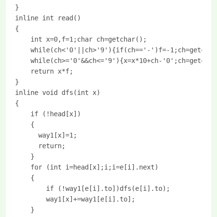
}

inline int read()

{

    int x=0,f=1;char ch=getchar();

    while(ch<'0'||ch>'9'){if(ch=='-')f=-1;ch=getchar(
    while(ch>='0'&&ch<='9'){x=x*10+ch-'0';ch=getchar(
    return x*f;

}

inline void dfs(int x)

{

	if (!head[x])

	{

	  way1[x]=1;

	  return;

	}

	for (int i=head[x];i;i=e[i].next)

	{

		if (!way1[e[i].to])dfs(e[i].to);

		way1[x]+=way1[e[i].to];

	}
