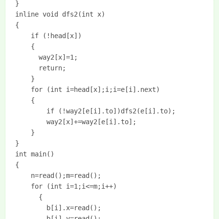
}

inline void dfs2(int x)

{

	if (!head[x])

	{

	  way2[x]=1;

	  return;

	}

	for (int i=head[x];i;i=e[i].next)

	{

		if (!way2[e[i].to])dfs2(e[i].to);

		way2[x]+=way2[e[i].to];

	}

}

int main()

{

	n=read();m=read();

	for (int i=1;i<=m;i++)

	  {

	  	b[i].x=read();

		b[i].y=read();
