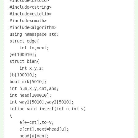
#include<cstdio>

#include<cstring>

#include<cstdlib>

#include<cmath>

#include<algorithm>

using namespace std;

struct edge{

	int to,next;

}e[100010];

struct bian{

	int x,y,z;

}b[100010];

bool mrk[5010];

int n,m,x,y,cnt,ans;

int head[100010];

int way1[5010],way2[5010];

inline void insert(int u,int v)

{

	e[++cnt].to=v;

	e[cnt].next=head[u];

	head[u]=cnt;
