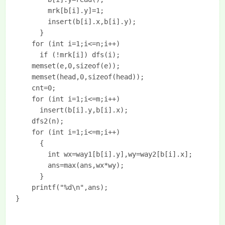
		mrk[b[i].y]=1;

		insert(b[i].x,b[i].y);

	  }

	for (int i=1;i<=n;i++)

	  if (!mrk[i]) dfs(i);

	memset(e,0,sizeof(e));

	memset(head,0,sizeof(head));

	cnt=0;

	for (int i=1;i<=m;i++)

	  insert(b[i].y,b[i].x);

	dfs2(n);

	for (int i=1;i<=m;i++)

	  {

	  	int wx=way1[b[i].y],wy=way2[b[i].x];

	  	ans=max(ans,wx*wy);

	  }

	printf("%d\n",ans);

}