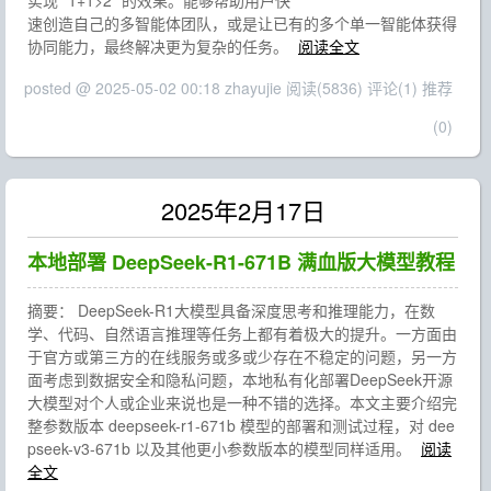
实现 "1+1>2" 的效果。能够帮助用户快
速创造自己的多智能体团队，或是让已有的多个单一智能体获得
协同能力，最终解决更为复杂的任务。
阅读全文
posted @ 2025-05-02 00:18 zhayujie
阅读(5836)
评论(1)
推荐
(0)
2025年2月17日
本地部署 DeepSeek-R1-671B 满血版大模型教程
摘要： DeepSeek-R1大模型具备深度思考和推理能力，在数
学、代码、自然语言推理等任务上都有着极大的提升。一方面由
于官方或第三方的在线服务或多或少存在不稳定的问题，另一方
面考虑到数据安全和隐私问题，本地私有化部署DeepSeek开源
大模型对个人或企业来说也是一种不错的选择。本文主要介绍完
整参数版本 deepseek-r1-671b 模型的部署和测试过程，对 dee
pseek-v3-671b 以及其他更小参数版本的模型同样适用。
阅读
全文