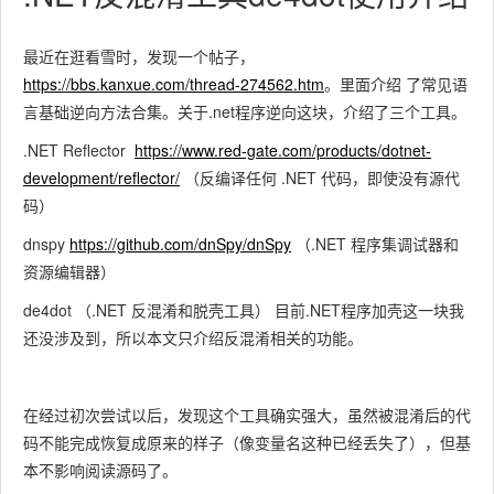
最近在逛看雪时，发现一个帖子，
https://bbs.kanxue.com/thread-274562.htm
。里面介绍 了常见语
言基础逆向方法合集。关于.net程序逆向这块，介绍了三个工具。
.NET Reflector
https://www.red-gate.com/products/dotnet-
development/reflector/
（反编译任何 .NET 代码，即使没有源代
码）
dnspy
https://github.com/dnSpy/dnSpy
（.NET 程序集调试器和
资源编辑器）
de4dot （.NET 反混淆和脱壳工具） 目前.NET程序加壳这一块我
还没涉及到，所以本文只介绍反混淆相关的功能。
在经过初次尝试以后，发现这个工具确实强大，虽然被混淆后的代
码不能完成恢复成原来的样子（像变量名这种已经丢失了），但基
本不影响阅读源码了。