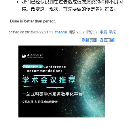
我们已经认识到在过去造成低效演说的种种不良习
惯。改变这一现状，首先要做的便是告别过去。
Done is better than perfect.
posted on
2012-03-22 21:11
zhaorui
阅读(
250
) 评论(
0
)
收藏
举报
刷新页面
返回顶部