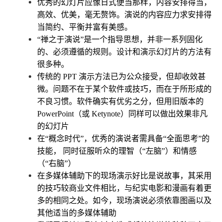
优秀的幻灯片应像日式便当那样，内容安排得当，
高效、优美，毫无赘饰。演说的内容应力求安排得
当简约、平衡并富有美感。
“禅之于演说”是一个指导思想，并非一系列固化
的、必须遵循的规则。设计和演示幻灯片的方法有
很多种。
传统的 PPT 演示方法已为公众接受，但却收效甚
微。问题不在于某个软件或技巧，而在于所形成的
不良习惯。软件确实有优劣之分，但用旧版本的
PowerPoint（或 Ketynote）同样可以做出效果非凡
的幻灯片
在“概念时代”，优秀的演说者需具备“全面思考”的
技能， 同时征服听众的理智（“左脑”）和情感
（“右脑”）
在多媒体辅助下的现场演示好比是说故事，其采用
的技巧较商业文件相比，与纪实电影和漫画有着更
多的相同之处。如今，现场演说必须依靠图画以及
其他适当的多媒体辅助