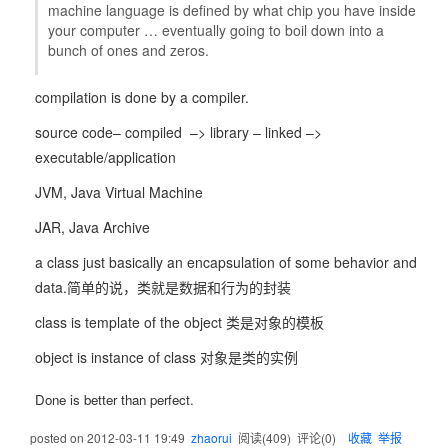
machine language is defined by what chip you have inside
your computer … eventually going to boil down into a
bunch of ones and zeros.
compilation is done by a compiler.
source code– compiled –> library – linked –>
executable/application
JVM, Java Virtual Machine
JAR, Java Archive
a class just basically an encapsulation of some behavior and
data.简单的说，类就是数据和行为的封装
class is template of the object 类是对象的模板
object is instance of class 对象是类的实例
Done is better than perfect.
posted on
2012-03-11 19:49
zhaorui
阅读(
409
) 评论(
0
)
收藏
举报