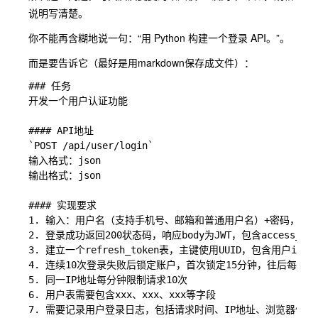
说明写清楚。
你不能再含糊地说一句：“用 Python 构建一个登录 API。”。
而是要告诉它（最好是用markdown保存成文件）：
### 任务

开发一个用户认证功能

#### API地址

`POST /api/user/login`

输入格式：json

输出格式：json

#### 实现要求

1. 输入：用户名（支持手机号、邮箱和普通用户名）+密码，如果
2. 登录成功返回200状态码，响应body为JWT，包含access_tok
3. 建立一个refresh_token表，主键使用UUID，包含用户id
4. 连续10次登录失败后锁定账户，首次锁定15分钟，往后每次增加
5. 同一IP地址每分钟限制请求10次

6. 用户表需要包含xxx、xxx、xxx等字段

7. 需要记录用户登录日志，包括请求时间、IP地址、浏览器信息、