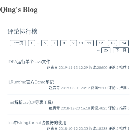
Qing's Blog
评论排行榜
上一页
1
···
6
7
8
9
10
11
12
13
14
···
25
下一页
IDEA运行单个Java文件
赵青青 2019-11-13 12:29
阅读:28600
评论:2
推荐:1
ILRuntime官方Demo笔记
赵青青 2019-03-01 20:12
阅读:9200
评论:2
推荐:2
.net解析csv(C#导表工具)
赵青青 2018-12-20 16:18
阅读:4825
评论:2
推荐:3
Lua中string.format占位符的使用
赵青青 2018-10-12 20:35
阅读:18538
评论:2
推荐:1