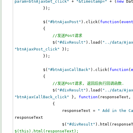
param=btnAjaxGet_click"
 + 
"&timestamp="
 + (
new
 Dat
            });

            $(
"#btnAjaxPost"
).click(
function
(
even
            {

//发送Post请求
                $(
"#divResult"
).load(
"../data/Aja
"btnAjaxPost_click"
 });

            });

            $(
"#btnAjaxCallBack"
).click(
function
(
            {

//发送Post请求, 返回后执行回调函数.
                $(
"#divResult"
).load(
"../data/Aja
"btnAjaxCallBack_click"
 }, 
function
(responseText, 
                {

                    responseText = 
" Add in the C
responseText

                    $(
"#divResult"
).html(response
$(this).html(responseText);