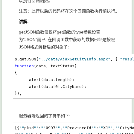
以执行回调函数。
注意：此行以后的代码将在这个回调函数执行前执行。
讲解:
getJSON函数仅仅将get函数的type参数设置
为"JSON"而已. 在回调函数中获取的数据已经是按照
JSON格式解析后的对象了:
$.getJSON(
"../data/AjaxGetCityInfo.aspx"
, { 
"resu
function
(data, textStatus)

{

      alert(data.length);

      alert(data[0].CityName);

});
服务器端返回的字符串如下:
[{
""
pkid
""
:
""
0997
""
,
""
ProvinceId
""
:
""
XJ
""
,
""
CityN