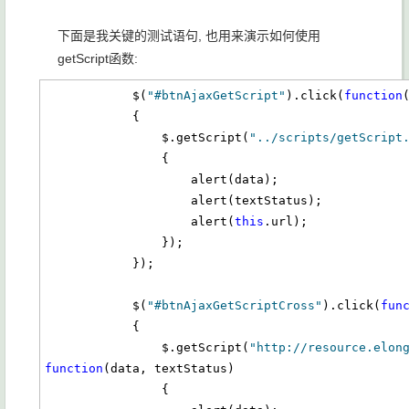
下面是我关键的测试语句, 也用来演示如何使用
getScript函数:
            $(
"#btnAjaxGetScript"
).click(
function
            {

                $.getScript(
"../scripts/getScript
                {

                    alert(data);

                    alert(textStatus);

                    alert(
this
.url);

                });

            });

            $(
"#btnAjaxGetScriptCross"
).click(
fun
            {

                $.getScript(
"http://resource.elon
function
(data, textStatus)

                {
