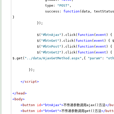
                type: 
"POST"
,

                success: 
function
(data, textStatu
}

            });

            $(
"#btnAjax"
).click(
function
(
event
) { 
            $(
"#btnGet"
).click(
function
(
event
) { $
            $(
"#btnPost"
).click(
function
(
event
) { 
            $(
"#btnGet2"
).click(
function
(
event
) { 
$.get(
"../data/AjaxGetMethod.aspx"
,{ 
"param"
: 
"ot
        });

</
script
>
</
head
>
<
body
>
<
button
id
="btnAjax"
>
不传递参数调用ajax()方法
</
bu
<
button
id
="btnGet"
>
不传递参数调用get()方法
</
butt