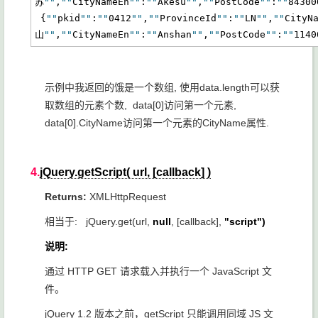
苏
""
,
""
CityNameEn
""
:
""
Akesu
""
,
""
PostCode
""
:
""
84300
 {
""
pkid
""
:
""
0412
""
,
""
ProvinceId
""
:
""
LN
""
,
""
CityN
山
""
,
""
CityNameEn
""
:
""
Anshan
""
,
""
PostCode
""
:
""
1140
示例中我返回的饿是一个数组, 使用data.length可以获
取数组的元素个数, data[0]访问第一个元素,
data[0].CityName访问第一个元素的CityName属性.
4.
jQuery.getScript( url, [callback] )
Returns:
XMLHttpRequest
相当于: jQuery.get(url,
null
, [callback],
"script")
说明:
通过 HTTP GET 请求载入并执行一个 JavaScript 文
件。
jQuery 1.2 版本之前，getScript 只能调用同域 JS 文