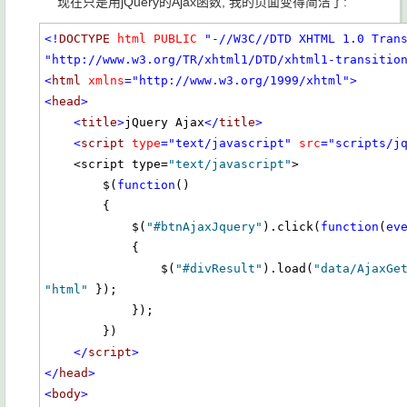
现在只是用jQuery的Ajax函数, 我的页面变得简洁了:
<!
DOCTYPE
html
PUBLIC
"-//W3C//DTD XHTML 1.0 Tran
"http://www.w3.org/TR/xhtml1/DTD/xhtml1-transitio
<
html
xmlns
="http://www.w3.org/1999/xhtml"
>
<
head
>
<
title
>
jQuery Ajax
</
title
>
<
script
type
="text/javascript"
src
="scripts/j
    <script type=
"text/javascript"
>

        $(
function
()

        {            

            $(
"#btnAjaxJquery"
).click(
function
(
ev
            {

                $(
"#divResult"
).load(
"data/AjaxGe
"html"
 });

            });       

        })        

</
script
>
</
head
>
<
body
>