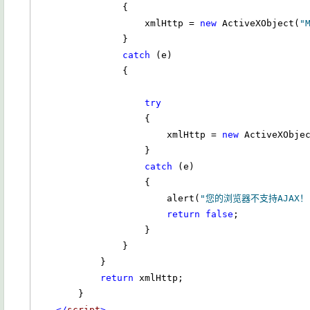
                {

                    xmlHttp = 
new
 ActiveXObject(
"
                }

catch
 (e)

                {

try
                    {

                        xmlHttp = 
new
 ActiveXObje
                    }

catch
 (e)

                    {

                        alert(
"您的浏览器不支持AJAX！
return
false
;

                    }

                }

            }

return
 xmlHttp;

        }        

</
script
>