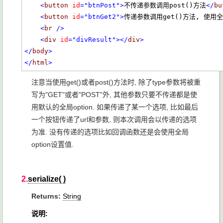
<
button
id
="btnPost"
>
不传递参数调用post()方法
</
bu
<
button
id
="btnGet2"
>
传递参数调用get()方法, 使用
<
br
/>
<
div
id
="divResult"
></
div
>
</
body
>
</
html
>
注意当使用get()或者post()方法时, 除了type参数将被重
写为"GET"或者"POST"外, 其他参数只要不传递都是使
用默认的全局option. 如果传递了某一个选项, 比如最后
一个按钮传递了url和参数, 则本次调用会以传递的选项
为准. 没有传递的选项比如回调函数还是会使用全局
option设置值.
2.
serialize( )
Returns:
String
说明: