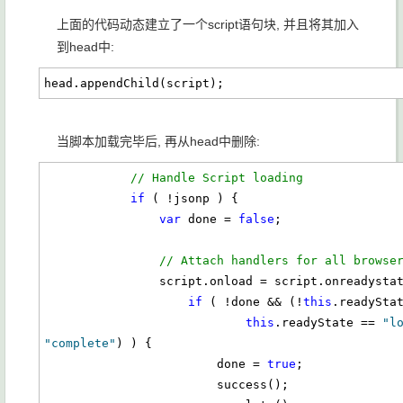
上面的代码动态建立了一个script语句块, 并且将其加入
到head中:
head.appendChild(script);
当脚本加载完毕后, 再从head中删除:
// Handle Script loading
if
 ( !jsonp ) {

var
 done = 
false
;

// Attach handlers for all browse
                script.onload = script.onready
if
 ( !done && (!
this
.readyStat
this
.readyState == 
"l
"complete"
) ) {

                        done = 
true
;

                        success();
