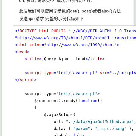
url, 参数, 请求类型, 成功后的回调函数.
此后我们可以使用无参数的get(), post()或者ajax()方法
发送ajax请求.完整的示例代码如下:
<!
DOCTYPE
html
PUBLIC
"-//W3C//DTD XHTML 1.0 Tran
"http://www.w3.org/TR/xhtml1/DTD/xhtml1-transitio
<
html
xmlns
="http://www.w3.org/1999/xhtml"
>
<
head
>
<
title
>
jQuery Ajax - Load
</
title
>
<
script
type
="text/javascript"
src
="../script
</
script
>
    <script type=
"text/javascript"
>

        $(document).ready(
function
()

        {

            $.ajaxSetup({

                url: 
"../data/AjaxGetMethod.aspx"
,
                data: { 
"param"
: 
"ziqiu.zhang"
 },

                global: 
false
,
