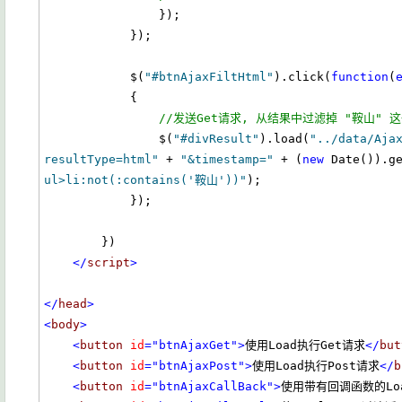
                });

            });

            $(
"#btnAjaxFiltHtml"
).click(
function
(
            {

//发送Get请求, 从结果中过滤掉 "鞍山" 
                $(
"#divResult"
).load(
"../data/Aja
resultType=html"
 + 
"&timestamp="
 + (
new
 Date()).g
ul>li:not(:contains('鞍山'))"
);

            });

        })

</
script
>
</
head
>
<
body
>
<
button
id
="btnAjaxGet"
>
使用Load执行Get请求
</
but
<
button
id
="btnAjaxPost"
>
使用Load执行Post请求
</
b
<
button
id
="btnAjaxCallBack"
>
使用带有回调函数的Lo