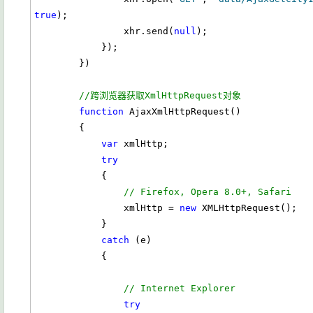
true
);

                xhr.send(
null
);

            });

        })

//跨浏览器获取XmlHttpRequest对象
function
 AjaxXmlHttpRequest()

        {

var
 xmlHttp;

try
            {

// Firefox, Opera 8.0+, Safari
                xmlHttp = 
new
 XMLHttpRequest();

            }

catch
 (e)

            {

// Internet Explorer
try