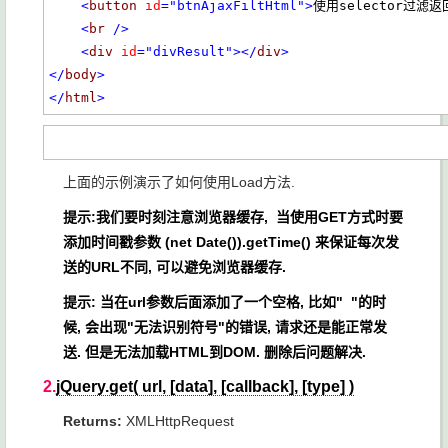
<
button
id
="btnAjaxFiltHtml"
>
使用selector过滤返
<
br
/>
<
div
id
="divResult"
></
div
>
</
body
>
</
html
>
上面的示例演示了如何使用Load方法.
提示:我们要时刻注意浏览器缓存, 当使用GET方式时要
添加时间戳参数 (net Date()).getTime() 来保证每次发
送的URL不同, 可以避免浏览器缓存.
提示: 当在url参数后面添加了一个空格, 比如" "的时
候, 会出现"无法识别符号"的错误, 请求还是能正常发
送. 但是无法加载HTML到DOM. 删除后问题解决.
2.
jQuery.get( url, [data], [callback], [type] )
Returns:
XMLHttpRequest