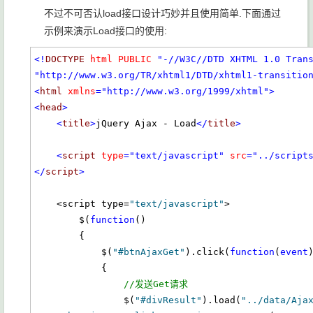
不过不可否认load接口设计巧妙并且使用简单.下面通过
示例来演示Load接口的使用:
<!
DOCTYPE
html
PUBLIC
"-//W3C//DTD XHTML 1.0 Tran
"http://www.w3.org/TR/xhtml1/DTD/xhtml1-transitio
<
html
xmlns
="http://www.w3.org/1999/xhtml"
>
<
head
>
<
title
>
jQuery Ajax - Load
</
title
>
<
script
type
="text/javascript"
src
="../script
</
script
>
    <script type=
"text/javascript"
>

        $(
function
()

        {

            $(
"#btnAjaxGet"
).click(
function
(
event
)
            {

//发送Get请求
                $(
"#divResult"
).load(
"../data/Aja