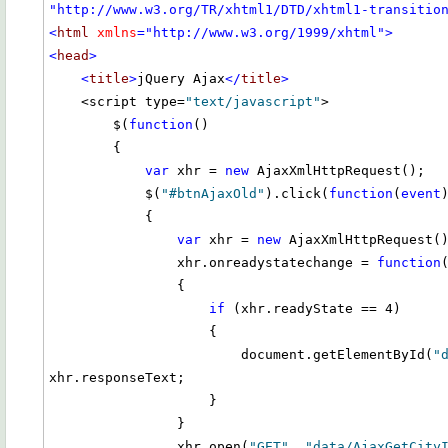
"http://www.w3.org/TR/xhtml1/DTD/xhtml1-transitio
<
html
xmlns
="http://www.w3.org/1999/xhtml"
>
<
head
>
<
title
>
jQuery Ajax
</
title
>
    <script type=
"text/javascript"
>

        $(
function
()

        {

var
 xhr = 
new
 AjaxXmlHttpRequest();

            $(
"#btnAjaxOld"
).click(
function
(
event
)
            {

var
 xhr = 
new
 AjaxXmlHttpRequest()
                xhr.onreadystatechange = 
function
(
                {

if
 (xhr.readyState == 4)

                    {

                        document.getElementById(
"
xhr.responseText;

                    }

                }

                xhr.open(
"GET"
, 
"data/AjaxGetCity