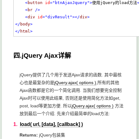
<
button
id
="btnAjaxJquery"
>
使用jQuery的load方法
<
br
/>
<
div
id
="divResult"
></
div
>
</
body
>
</
html
>
四.jQuery Ajax详解
jQuery提供了几个用于发送Ajax请求的函数. 其中最核
心也是最复杂的是
jQuery.ajax( options )
,所有的其他
Ajax函数都是它的一个简化调用. 当我们想要完全控制
Ajax时可以使用此结果, 否则还是使用简化方法如get,
post, load等更加方便. 所以
jQuery.ajax( options )
方法
放到最后一个介绍. 先来介绍最简单的load方法:
1.
load( url, [data], [callback] )
Returns:
jQuery包装集