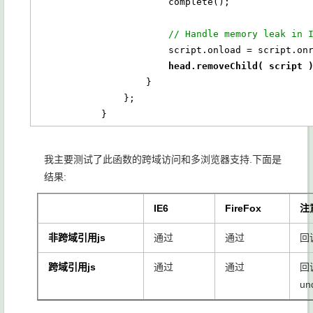
                        complete();

// Handle memory leak in 
                        script.onload =
head.removeChild( script 
                    }

                };

            }
我主要测试了此函数的跨域访问和多浏览器支持.下面是
结果:
IE6
FireFox
注
非跨域引用js
通过
通过
回
跨域引用js
通过
通过
回调
un