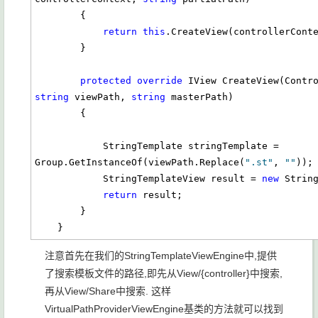
        {

return
this
.CreateView(controllerConte
        }

protected
override
string
 viewPath, 
string
 masterPath)

        {            

            StringTemplate stringTemplate = 
Group.GetInstanceOf(viewPath.Replace(
".st"
, 
""
));

            StringTemplateView result = 
new
 String
return
 result;

        }

    }
注意首先在我们的StringTemplateViewEngine中,提供
了搜索模板文件的路径,即先从View/{controller}中搜索,
再从View/Share中搜索. 这样
VirtualPathProviderViewEngine基类的方法就可以找到