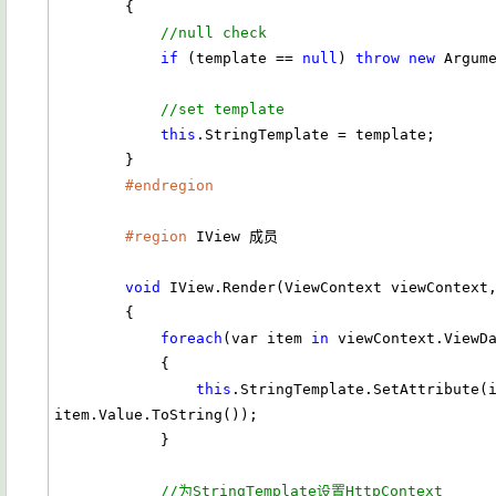
        {

//null check
if
 (template == 
null
) 
throw
new
 Argum
//set template
this
.StringTemplate = template;

        }

#endregion
#region
 IView 成员

void
 IView.Render(ViewContext viewContext,
        {

foreach
(var item 
in
 viewContext.ViewDa
            {

this
.StringTemplate.SetAttribute(i
item.Value.ToString());

            }

//为StringTemplate设置HttpContext