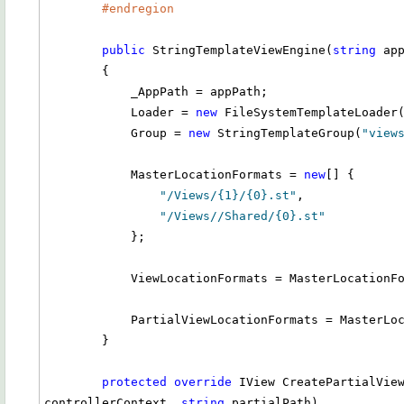
#endregion
public
 StringTemplateViewEngine(
string
 app
        {

            _AppPath = appPath;

            Loader = 
new
 FileSystemTemplateLoader(
            Group = 
new
 StringTemplateGroup(
"view
            MasterLocationFormats = 
new
[] {

"/Views/{1}/{0}.st"
,

"/Views//Shared/{0}.st"
            };

            ViewLocationFormats = MasterLocationFormats;

            PartialViewLocationFormats = MasterLocationFormats;

        }

protected
override
 IView CreatePartialView
controllerContext, 
string
 partialPath)
