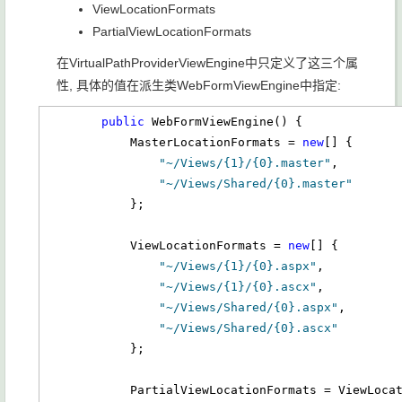
ViewLocationFormats
PartialViewLocationFormats
在VirtualPathProviderViewEngine中只定义了这三个属
性, 具体的值在派生类WebFormViewEngine中指定:
public
 WebFormViewEngine() {

            MasterLocationFormats = 
new
[] {

"~/Views/{1}/{0}.master"
,

"~/Views/Shared/{0}.master"
            };

            ViewLocationFormats = 
new
[] {

"~/Views/{1}/{0}.aspx"
,

"~/Views/{1}/{0}.ascx"
,

"~/Views/Shared/{0}.aspx"
,

"~/Views/Shared/{0}.ascx"
            };

            PartialViewLocationFormats = ViewLocationFormats;
