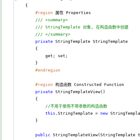
    {

#region
 属性 Properties

/// <summary>
/// StringTemplate 对象, 在构造函数中创建
/// </summary>
private
 StringTemplate StringTemplate 

        { 

            get; set; 

        }

#endregion
#region
 构造函数 Constructed Function 

private
 StringTemplateView()

        {

//不用于使用不带参数的构造函数
this
.StringTemplate = 
new
 StringTempla
        }

public
 StringTemplateView(StringTemplate t