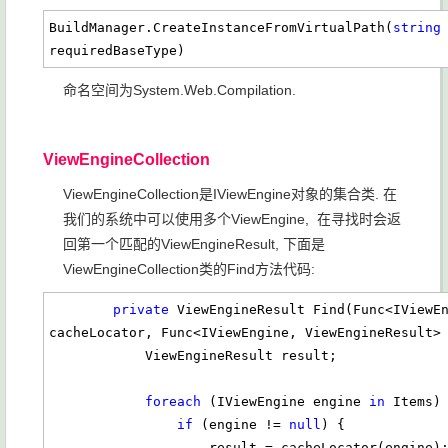
BuildManager.CreateInstanceFromVirtualPath(
string
requiredBaseType)
命名空间为System.Web.Compilation.
ViewEngineCollection
ViewEngineCollection是IViewEngine对象的集合类. 在
我们的系统中可以使用多个ViewEngine, 在寻找时会返
回第一个匹配的ViewEngineResult, 下面是
ViewEngineCollection类的Find方法代码:
private
 ViewEngineResult Find(Func<IViewEn
cacheLocator, Func<IViewEngine, ViewEngineResult> 
            ViewEngineResult result;

foreach
 (IViewEngine engine 
in
 Items) 
if
 (engine != 
null
) {

                    result = cacheLocator(engine);
