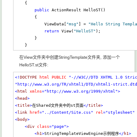
    {

public
 ActionResult HelloST()

        {

            ViewData[
"msg"
] = 
"Hello String Templ
return
 View(
"HelloST"
);

        }

    }
在View文件夹中创建StringTemplate文件夹, 添加一个
HelloST.st文件:
<!
DOCTYPE
html
PUBLIC
"-//W3C//DTD XHTML 1.0 Stri
"http://www.w3.org/TR/xhtml1/DTD/xhtml1-strict.dt
<
html
xmlns
="http://www.w3.org/1999/xhtml"
>
<
head
>
<
title
>
在Shared文件夹中的st页面
</
title
>
<
link
href
="../Content/Site.css"
rel
="stylesheet"
<
body
>
<
div
class
="page"
>
<
h1
>
StringTemplateViewEngine示例程序
</
h1
>