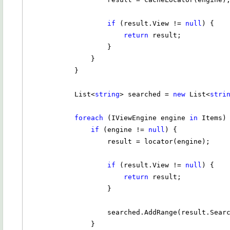
if
 (result.View != 
null
) {

return
 result;

                    }

                }

            }

            List<
string
> searched = 
new
 List<
stri
foreach
 (IViewEngine engine 
in
 Items) 
if
 (engine != 
null
) {

                    result = locator(engine);

if
 (result.View != 
null
) {

return
 result;

                    }

                    searched.AddRange(result.SearchedLocations);

                }
