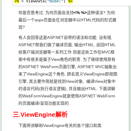
<%
 = ViewData[
"model"
] 
%>
你是否思考过, 为何页面会支持
<% %>
这种语法? 为何
最后一个aspx页面会在浏览器中以HTML代码的形式展
现?
有人会回答这是ASP.NET自带的语法和功能. 没有错,
ASP.NET帮我们做了编译页面, 输出HTML, 返回HTML
给客户端浏览器等一系列工作.但是这些工作在MVC框
架中有很多是属于View角色的职责. 为了继续使用原有
的ASP.NET WebForm页面引擎, ASP.NET MVC抽象出
来了ViewEngine这个角色. 顾名思义ViewEngine即视图
引擎, 其主要作用就是找到View对象, 编译View对象中
的语言代码(执行语言逻辑), 并且输出HTML. 下面讲解
的WebFormViewEngine就是使用ASP.NET WebForm
的页面编译/呈现功能实现的.
三.ViewEngine解析
下面将讲解和ViewEngine有关的各个接口和类.