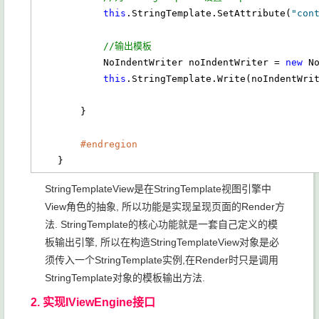
this
.StringTemplate.SetAttribute(
"con
//输出模板
            NoIndentWriter noIndentWriter = 
new
 N
this
.StringTemplate.Write(noIndentWrit
        }

#endregion
    }
StringTemplateView是在StringTemplate视图引擎中
View角色的抽象, 所以功能是实现呈现页面的Render方
法. StringTemplate的核心功能就是一套自己定义的模
板输出引擎, 所以在构造StringTemplateView对象是必
须传入一个StringTemplate实例,在Render时只是调用
StringTemplate对象的模板输出方法.
2. 实现IViewEngine接口