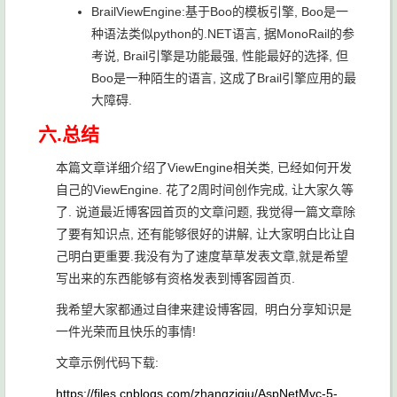
BrailViewEngine:基于Boo的模板引擎, Boo是一
种语法类似python的.NET语言, 据MonoRail的参
考说, Brail引擎是功能最强, 性能最好的选择, 但
Boo是一种陌生的语言, 这成了Brail引擎应用的最
大障碍.
六.总结
本篇文章详细介绍了ViewEngine相关类, 已经如何开发
自己的ViewEngine. 花了2周时间创作完成, 让大家久等
了. 说道最近博客园首页的文章问题, 我觉得一篇文章除
了要有知识点, 还有能够很好的讲解, 让大家明白比让自
己明白更重要.我没有为了速度草草发表文章,就是希望
写出来的东西能够有资格发表到博客园首页.
我希望大家都通过自律来建设博客园, 明白分享知识是
一件光荣而且快乐的事情!
文章示例代码下载:
https://files.cnblogs.com/zhangziqiu/AspNetMvc-5-