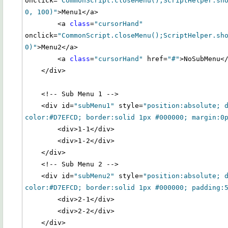
onclick=
"CommonScript.closeMenu();ScriptHelper.sho
0, 100)"
>Menu1</a>

        <a 
class
=
"cursorHand"
onclick=
"CommonScript.closeMenu();ScriptHelper.sho
0)"
>Menu2</a>

        <a 
class
=
"cursorHand"
 href=
"#"
>NoSubMenu</
    </div>

    <!-- Sub Menu 1 -->

    <div id=
"subMenu1"
 style=
"position:absolute; 
color:#D7EFCD; border:solid 1px #000000; margin:0
        <div>1-1</div>

        <div>1-2</div>

    </div>

    <!-- Sub Menu 2 -->

    <div id=
"subMenu2"
 style=
"position:absolute; 
color:#D7EFCD; border:solid 1px #000000; padding:
        <div>2-1</div>

        <div>2-2</div>

    </div>
