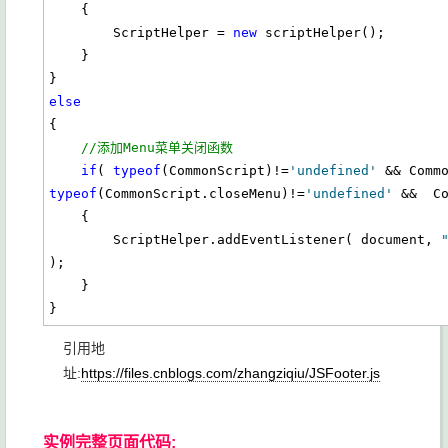
    {

        ScriptHelper = 
new
 scriptHelper();

    }

else
{

//添加Menu菜单关闭函数
if
( 
typeof
(CommonScript)!=
'undefined'
 && Comm
typeof
(CommonScript.closeMenu)!=
'undefined'
 &&  C
    {

        ScriptHelper.addEventListener( document, 
);

    }

}
引用地
址:
https://files.cnblogs.com/zhangziqiu/JSFooter.js
实例完整页面代码: