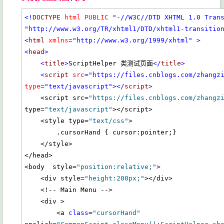
<!
DOCTYPE
html
PUBLIC
"-//W3C//DTD XHTML 1.0 Tran
"http://www.w3.org/TR/xhtml1/DTD/xhtml1-transitio
<
html
xmlns
="http://www.w3.org/1999/xhtml"
>
<
head
>
<
title
>
ScriptHelper 类测试页面
</
title
>
<
script
src
="https://files.cnblogs.com/zhangz
type
="text/javascript"
></
script
>
    <script src=
"https://files.cnblogs.com/zhangz
type=
"text/javascript"
></script>

    <style type=
"text/css"
>

        .cursorHand { cursor:pointer;}        

    </style>

</head>

<body  style=
"position:relative;"
>

    <div style=
"height:200px;"
></div>

    <!-- Main Menu -->

    <div >

        <a 
class
=
"cursorHand"