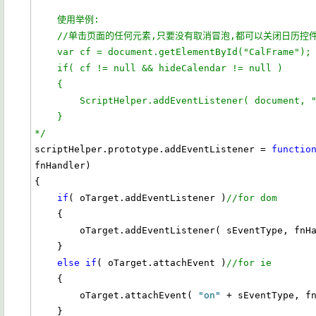
    使用举例:
    //单击页面的任何元素,只要没有取消冒泡,都可以关闭日历控
    var cf = document.getElementById("CalFrame");
    if( cf != null && hideCalendar != null )
    {
        ScriptHelper.addEventListener( document
    }
*/
scriptHelper.prototype.addEventListener = 
functio
fnHandler)

{

if
( oTarget.addEventListener )
//for dom
    {

        oTarget.addEventListener( sEventType, fn
    }

else
if
( oTarget.attachEvent )
//for ie
    {

        oTarget.attachEvent( 
"on"
 + sEventType, fn
    }
