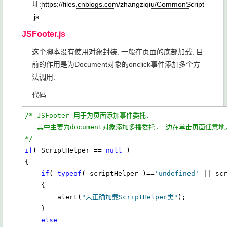
址:
https://files.cnblogs.com/zhangziqiu/CommonScript
.js
JSFooter.js
这个脚本没有使用对象封装, 一般在页面的底部加载, 目
前的作用是为Document对象的onclick事件添加多个方
法调用.
代码:
/* JSFooter 用于为页面添加事件委托.
   其中主要为document对象添加多播委托.一边在单击页面任
*/
if
( ScriptHelper == 
null
 )

{

if
( 
typeof
( scriptHelper )==
'undefined'
 || sc
    {

        alert(
"未正确加载ScriptHelper类"
);

    }

else