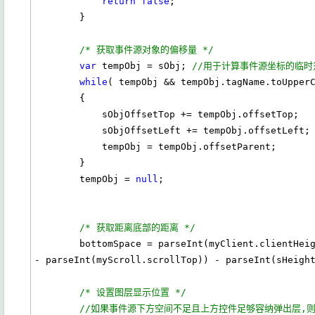
return
false
;

        }

/* 获取事件源对象的偏移量 */
var
 tempObj = sObj; 
//用于计算事件源坐标的临时
while
( tempObj && tempObj.tagName.toUpper
        {

            sObjOffsetTop += tempObj.offsetTop;

            sObjOffsetLeft += tempObj.offsetLeft;

            tempObj = tempObj.offsetParent;                            

        }

        tempObj = 
null
;            

/* 获取距离底部的距离 */
        bottomSpace = parseInt(myClient.clientHeight) - ( parseInt(sObjOffsetTop) 
- parseInt(myScroll.scrollTop)) - parseInt(sHeight
/* 设置图层显示位置 */
//如果事件源下方空间不足且上方控件足够容纳弹出层,