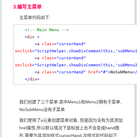
3.编写主菜单
主菜单代码如下:
<!-- Main Menu -->
<
div
>
<
a
class
="cursorHand"
onclick
="ScriptHelper.showDivCommon(this,'subMenu
<
a
class
="cursorHand"
onclick
="ScriptHelper.showDivCommon(this,'subMenu
<
a
class
="cursorHand"
href
="#"
>
NoSubMenu
<
</
div
>
我们创建了三个菜单.其中Menu1和Menu2拥有子菜单,
NoSubMenu没有子菜单.
我们使用了a元素创建菜单对象, 但是因为没有为其添加
href属性,所以默认情况下鼠标放上去不会变成hand图
形.需要为其添加样式cursorHand,次样式的代码如下: