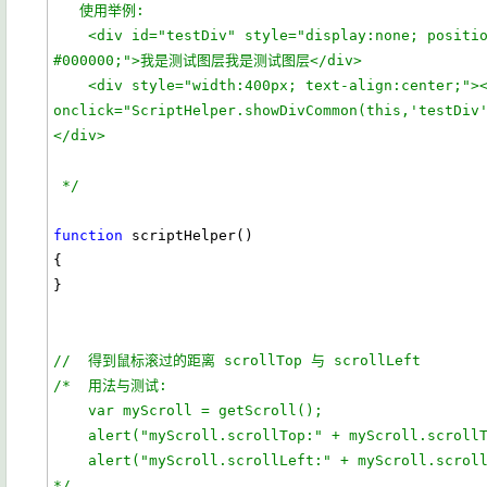
   使用举例:
    <div id="testDiv" style="display:none; position:absolute; border:1px 
#000000;">我是测试图层我是测试图层</div>
    <div style="width:400px; text-align:center;"><div><a href="#" 
onclick="ScriptHelper.showDivCommon(this,'testDi
</div>
 */
function
 scriptHelper()

{

}

//  得到鼠标滚过的距离 scrollTop 与 scrollLeft  
/*  用法与测试:
    var myScroll = getScroll();
    alert("myScroll.scrollTop:" + myScroll.scroll
    alert("myScroll.scrollLeft:" + myScroll.scrol
*/