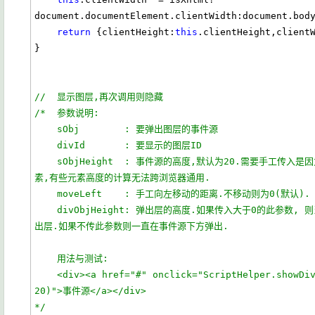
document.documentElement.clientWidth:document.body
return
 {clientHeight:
this
.clientHeight,client
}

//  显示图层,再次调用则隐藏
/*  参数说明:
    sObj        : 要弹出图层的事件源
    divId       : 要显示的图层ID    
    sObjHeight  : 事件源的高度,默认为20.需要手工传入是因为对于由于事件源对象可能是各种HTML元
素,有些元素高度的计算无法跨浏览器通用.
    moveLeft    : 手工向左移动的距离.不移动则为0(默认).
    divObjHeight: 弹出层的高度.如果传入大于0的此参数, 则当事件源下方空间不足时,在事件源上方弹
出层.如果不传此参数则一直在事件源下方弹出.
    用法与测试:
    <div><a href="#" onclick="ScriptHelper.showDivCommon(this,'testDiv', 20, 
20)">事件源</a></div>  
*/