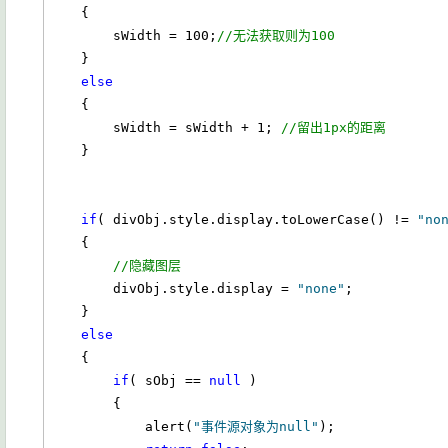
    {

        sWidth = 100;
//无法获取则为100
    }

else
    {

        sWidth = sWidth + 1; 
//留出1px的距离        
    }    

if
( divObj.style.display.toLowerCase() != 
"no
    {

//隐藏图层
        divObj.style.display = 
"none"
;    

    }

else
    {

if
( sObj == 
null
 )

        {

            alert(
"事件源对象为null"
);
