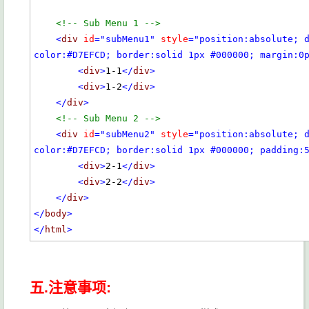
<!-- Sub Menu 1 -->
<
div
id
="subMenu1"
style
="position:absolute; 
color:#D7EFCD; border:solid 1px #000000; margin:0
<
div
>
1-1
</
div
>
<
div
>
1-2
</
div
>
</
div
>
<!-- Sub Menu 2 -->
<
div
id
="subMenu2"
style
="position:absolute; 
color:#D7EFCD; border:solid 1px #000000; padding:
<
div
>
2-1
</
div
>
<
div
>
2-2
</
div
>
</
div
>
</
body
>
</
html
>
五.注意事项: