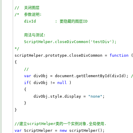
//  关闭图层
/*  参数说明:
    divId        : 要隐藏的图层ID    
    用法与测试:
    ScriptHelper.closeDivCommon('testDiv');    
*/
scriptHelper.prototype.closeDivCommon = 
function
 (
{

//
var
 divObj = document.getElementById(divId); 
if
( divObj != 
null
 )    

    {

        divObj.style.display = 
"none"
;    

    }    

}

//建立scriptHelper类的一个实例对象.全局使用.
var
 ScriptHelper = 
new
 scriptHelper();
