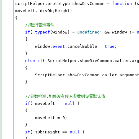
scriptHelper.prototype.showDivCommon = 
function
 (
moveLeft, divObjHeight)

{

//取消冒泡事件
if
( 
typeof
(window)!=
'undefined'
 && window != 
    {

        window.
event
.cancelBubble = 
true
;

    }

else
if
( ScriptHelper.showDivCommon.caller.ar
    {

        ScriptHelper.showDivCommon.caller.argum
    }    

//参数检测.如果没有传入参数则设置默认值
if
( moveLeft == 
null
 )

    {

        moveLeft = 0;        

    }

if
( sObjHeight == 
null
 )
