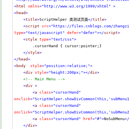
<
html
xmlns
="http://www.w3.org/1999/xhtml"
>
<
head
>
<
title
>
ScriptHelper 类测试页面
</
title
>
<
script
src
="https://files.cnblogs.com/zhangz
type
="text/javascript"
defer
="defer"
></
script
>
<
style
type
="text/css"
>
        .cursorHand { cursor:pointer;}        

</
style
>
</
head
>
<
body
style
="position:relative;"
>
<
div
style
="height:200px;"
></
div
>
<!-- Main Menu -->
<
div
>
<
a
class
="cursorHand"
onclick
="ScriptHelper.showDivCommon(this,'subMenu
<
a
class
="cursorHand"
onclick
="ScriptHelper.showDivCommon(this,'subMenu
<
a
class
="cursorHand"
href
="#"
>
NoSubMenu
<
</
div
>