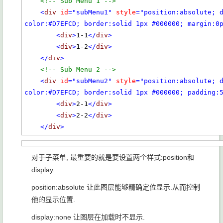
<!-- Sub Menu 1 -->
<
div
id
="subMenu1"
style
="position:absolute; 
color:#D7EFCD; border:solid 1px #000000; margin:0
<
div
>
1-1
</
div
>
<
div
>
1-2
</
div
>
</
div
>
<!-- Sub Menu 2 -->
<
div
id
="subMenu2"
style
="position:absolute; 
color:#D7EFCD; border:solid 1px #000000; padding:
<
div
>
2-1
</
div
>
<
div
>
2-2
</
div
>
</
div
>
对于子菜单, 最重要的就是要设置两个样式:position和
display.
position:absolute 让此图层能够精确定位显示.从而控制
他的显示位置.
display:none 让图层在加载时不显示.