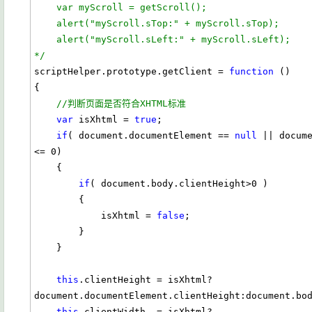
    var myScroll = getScroll();    
    alert("myScroll.sTop:" + myScroll.sTop);
    alert("myScroll.sLeft:" + myScroll.sLeft);
*/
scriptHelper.prototype.getClient = 
function
 ()

{

//判断页面是否符合XHTML标准
var
 isXhtml = 
true
;

if
( document.documentElement == 
null
 || docume
<= 0)

    {

if
( document.body.clientHeight>0 )

        {

            isXhtml = 
false
;

        }

    }

this
.clientHeight = isXhtml?
document.documentElement.clientHeight:document.bod
this
.clientWidth  = isXhtml?