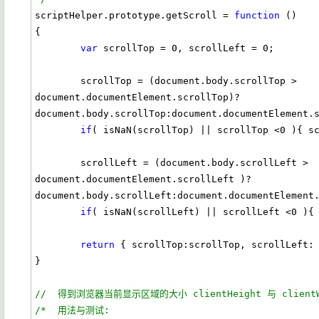
scriptHelper.prototype.getScroll = 
function
 () 

{     

var
 scrollTop = 0, scrollLeft = 0;

        scrollTop = (document.body.scrollTop > 
document.documentElement.scrollTop)? 
document.body.scrollTop:document.documentElement.s
if
( isNaN(scrollTop) || scrollTop <0 ){ sc
        scrollLeft = (document.body.scrollLeft > 
document.documentElement.scrollLeft )? 
document.body.scrollLeft:document.documentElement.
if
( isNaN(scrollLeft) || scrollLeft <0 ){ 
return
 { scrollTop:scrollTop, scrollLeft: 
}

//  得到浏览器当前显示区域的大小 clientHeight 与 clientW
/*  用法与测试: