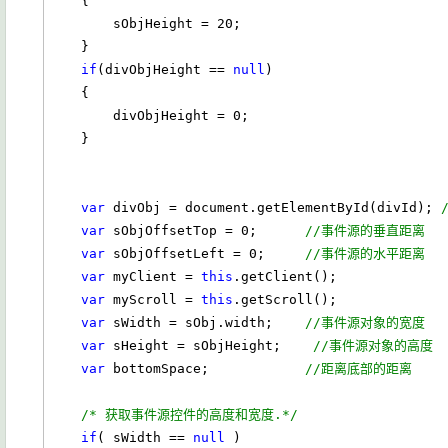
    {

        sObjHeight = 20;

    }

if
(divObjHeight == 
null
)

    {

        divObjHeight = 0;

    }

var
 divObj = document.getElementById(divId); 
var
 sObjOffsetTop = 0;      
//事件源的垂直距离
var
 sObjOffsetLeft = 0;     
//事件源的水平距离
var
 myClient = 
this
.getClient();

var
 myScroll = 
this
.getScroll();

var
 sWidth = sObj.width;    
//事件源对象的宽度
var
 sHeight = sObjHeight;    
//事件源对象的高度
var
 bottomSpace;            
//距离底部的距离
/* 获取事件源控件的高度和宽度.*/
if
( sWidth == 
null
 )
