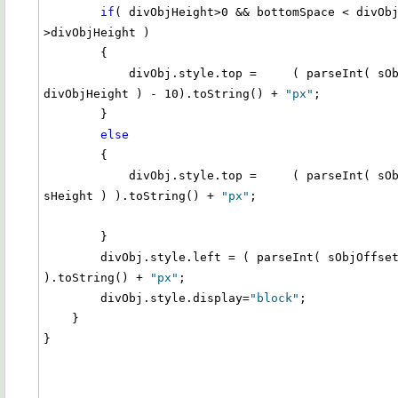
if
( divObjHeight>0 && bottomSpace < divObj
>divObjHeight )

        {

            divObj.style.top =     ( parseInt( sObjOffsetTop ) - parseInt( 
divObjHeight ) - 10).toString() + 
"px"
;

        }

else
        {

            divObj.style.top =     ( parseInt( sObjOffsetTop ) + parseInt( 
sHeight ) ).toString() + 
"px"
;

        }        

        divObj.style.left = ( parseInt( sObjOffsetLeft ) - parseInt( moveLeft ) 
).toString() + 
"px"
;        

        divObj.style.display=
"block"
;

    }    

}
