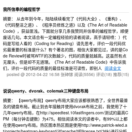
我所信奉的编程哲学
摘要： 从去年到今年，陆陆续续看完了《代码大全》、《重构》、
《代码整洁之道》、《程序员修炼之道》以及《The Art of Readable
Code》，获益匪浅。下面就分享几条我赞同并信奉的编程哲学，顺便
废话几句。本文适合有一定编程经验的读者阅读，高手请轻喷：）代
码是写给人看的（Coding for Reading）请先思考，评价一段代码优
劣最重要的标准是什么？有个著名的图，相信大家都见过，讲的是Co
de Review时被骂WTF的次数越少，代码的质量就越高。这虽然有点
无厘头，但是却不无道理。《The Art of Readable Code》中告诉我
们，评价一段代码的质量的最佳标准是可读性，即别人
阅读全文
posted @ 2012-04-22 16:58 张砷镓
阅读(5556)
评论(18)
推荐(15)
说说qwerty、dvorak、colemak三种键盘布局
摘要： 【qwerty布局】qwerty布局大家应该都很熟悉了，全世界最普
及的键盘布局。截止到去年接触并使用dvorak布局之前，我使用了十
几年qwerty布局，在http://speedtest.10fastfingers.com/测试的最高C
PM（每分钟击键数）为475。相信阅读本文的读者中，有99%以上都
在使用qwerty布局。热区图本热区图是使用http://www.patrick-wied.a
t/projects/heatmap-keyboard/对apache2的license.txt(36k)进行分析