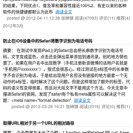
的结果，下同优点1、普及率和兼容性接近100%2、有史以来的各种
软件的快捷键都默认为此布
阅读全文
posted @ 2012-04-11 12:38 张砷镓
阅读(47093)
评论(11)
推荐(4)
2012年3月
防止在iOS设备中的Safari将数字识别为电话号码
摘要： 在测试中发现iPad上的Safari总会把长串数字识别为电话号
码，文字变成蓝色，点击还会弹出菜单添加到通讯录。别的地方倒也
罢了，如果在用户名中出现数字（手机注册新浪微博的话用户名就是
“手机用户xxxxxxxx”），版式会很恶心。经过测试在a标签中的长串数
字不会识别为电话，于是给出现用户名但没有链接的地方嵌套一个无
动作的a标签，临时解决了这个问题。但是这样增加了额外的标签，代
码的语义性变得很差，而且对大段文字不能用这个方法。今天无意中
撞进Safari的官网，发现了safari有个私有meta属性可以解决这个问
题：<meta name="format-detection"
阅读全文
posted @ 2012-03-26 16:21 张砷镓
阅读(2316)
评论(0)
推荐(1)
取得URL相对于另一个URL的相对路径
摘要： 今天群里灰大出了个题：1 function getRelativeURL(url, base