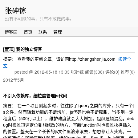
张砷镓
没有不可能的事，只有不敢做的事。
博客园
首页
联系
管理
[置顶]
我的独立博客
摘要： 查看我的更新文章，请访问http://zhangshenjia.com
阅读全
文
posted @ 2012-05-18 13:33 张砷镓
阅读(338)
评论(0)
推荐(0)
2012年5月
不引入依赖库，细粒度管理js代码
摘要： 在一个项目刚起步时，往往除了jquery之类的库外，只有一个j
s文件。然而随着功能的不断增加，js代码也会不断膨胀，当多到一定
程度后（500行以上），维护难度就会大大增加。组织逻辑混乱，deb
ug时很难迅速定位到想修改的地方，写新function时也很难抉择插入
的位置。整天在一个长长的js文件里滚来滚去，想想都让人头疼。一
个可选的方案是使用依赖库，诸如requireJS、SeaJS、In.js等等。但