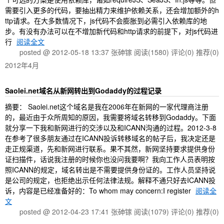
需要引入更多的代码，要抽出精力来维护依赖关系，还会增加额外的h
ttp请求。在大多数情况下，js代码不会膨胀到必需引入依赖库的地
步。有没有办法可以在不增加新代码和http请求的前提下，对js代码进
行
阅读全文
posted @ 2012-05-18 13:37 张砷镓
阅读(1580)
评论(0)
推荐(0)
2012年4月
Saolei.net域名从新网转出到Godaddy的过程记录
摘要： Saolei.net这个域名是我在2006年在新网的一家代理商注册
的，最近由于众所周知的原因，我需要将域名转移到Godaddy。下面
就分享一下我和新网进行的交涉以及和ICANN沟通的过程。2012-3-8
在参考了很多朋友通过在ICANN投诉转移域名的帖子后，我决定还是
走正规渠道，先和新网进行联系。果不其然，新网坚持要求提供身份
证扫描件，话说我注册的时候你也没问我要啊？我向工作人员表明按
照ICANN的规定，域名转出是不需要提供身份证的。工作人员坚持说
是公司的规定，也拒绝出示任何法律法规。解释不通只好去ICANN投
诉，内容是已经准备好的：To whom may concern:I register
阅读全
文
posted @ 2012-04-23 17:41 张砷镓
阅读(1079)
评论(0)
推荐(0)