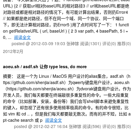
URL) {2 // 获取url相对baseURL的相对路径3 // url和baseURL都是绝
对路径或都是相对路径的情况下，有可能计算出结果，否则扔Error4
// 如果都是绝对路径，但不在同一个域、同一个协议、同一个端口
下，即无法计算相对路径，扔Error5 }用了点时间写了一下： 1 functi
on getRelativeURL ( url, baseUrl ) { 2 3 var path, 4 basePath, 5 i =
0, ...
阅读全文
posted @ 2012-03-09 19:03 张砷镓
阅读(1301)
评论(0)
推荐(0)
2012年2月
aoeu.sh / asdf.sh 让你 type less, do more
摘要： 这是一个为 Linux / MacOS 用户设计的alias集合，asdf.sh（h
ttps://github.com/shenjia/asdf.sh）为qwerty键盘用户设计，aoeu.sh
（https://github.com/shenjia/aoeu.sh）为dvorak键盘用户设计。作为
开发人员，我们每天都要在终端敲很多重复性的命令。一些大段重复
的命令（比如部署，安装，备份等）我们会写shell脚本来避免重复性
的键入，却忽视了还有很多使用频率极高的命令。有的命令很短，比
如 vim 和 cd .. ，但是我们每天都要敲无数次。而有的并不短，比如 a
pt-cache search 或 p
阅读全文
posted @ 2012-02-27 16:04 张砷镓
阅读(596)
评论(0)
推荐(0)