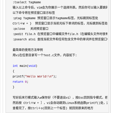
:tselect TagName

输入以上命令后，vim会为你展示一个选择列表。然后你可以输入要跳转到
以下命令将在预览窗口显示标签

:ptag TagName 预览窗口显示TagName标签，光标跳到标签处

Ctrl＋W 
+
 }  预览窗口显示当前光标下单词的标签，光标跳到标签处

:pclose   关闭预览窗口

:pedit file.h 在预览窗口中编辑文件file.h（在编辑头文件时很有用）
:psearch atoi 查找当前文件和任何包含文件中的单词并在预览窗口
最简单的使用方法举例

用vi在任意目录写一个Test.c文件，内容如下:

int
 main(
void
)

{

printf(
"
Hello World!\n
"
return
0
;

}

写好后末行模式输入w保存好（不要退出vi），按Esc回到指令模式，把光标停留
然后按 Ctrl＋W 
+
 ］，vi会自动跳到Linux系统函数printf()处，这时
查看完了，按Ctrl＋o(回到上一个标签) 就回到原来的地方