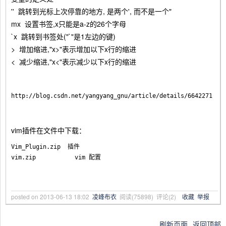
'' 跳转到光标上次停靠的地方, 是两个', 而不是一个"
mx 设置书签,x只能是a-z的26个字母
`x 跳转到书签处("`"是1左边的键)
> 增加缩进,"x>"表示增加以下x行的缩进
< 减少缩进,"x<"表示减少以下x行的缩进
vim插件在文件中下载：
Vim_Plugin.zip  插件

posted on
2013-06-13 18:02
凌峰布衣
阅读(
75898
) 评论(
2
)
收藏
举报
刷新页面
返回顶部