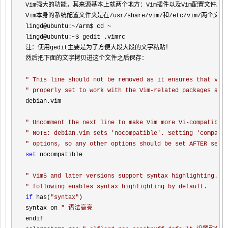
Vim强大的功能，其来源基本上就两个地方：Vim插件以及Vim配置文件。

Vim本身的系统配置文件夹是在
/usr/share/vim/和/etc/vi
lingd@ubuntu:
~/arm$ cd ~
lingd@ubuntu:
~
$ gedit .vimrc

注：使用gedit主要是为了方便大段大段的文字粘贴！

然后把下面的文字拷贝进这个文件之后保存：

"
 This line should not be removed as it ensures that var
"
 properly set to work with the Vim-related packages ava
debian.vim

"
 Uncomment the next line to make Vim more Vi-compatible
"
 NOTE: debian.vim sets 'nocompatible'. Setting 'compati
"
 options, so any other options should be set AFTER sett
set
 nocompatible

"
 Vim5 and later versions support syntax highlighting. U
"
 following enables syntax highlighting by default.
if
 has(
"
syntax
"
)

syntax on 
"
 语法高亮
endif
