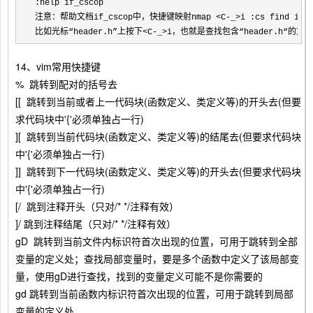
:help if_cscop

注意：帮助文档if_cscop中，快捷键映射nmap 
<C-_>i :cs find i ^
比如光标“header.h”上按下
<C-_>i，也就是查找包含“header.h“的文
14、vim常用快捷键
% 跳转到配对的括号去
[[ 跳转到当前或者上一代码块(函数定义、类定义等)的开头去(但要
求代码块中'{'必须单独占一行)
][ 跳转到当前代码块(函数定义、类定义等)的结尾去(但要求代码块
中'{'必须单独占一行)
]] 跳转到下一代码块(函数定义、类定义等)的开头去(但要求代码块
中'{'必须单独占一行)
[/ 跳到注释开头（只对/* */注释有效）
]/ 跳到注释结尾（只对/* */注释有效）
gD 跳转到当前文件内标识符首次出现的位置，可用于跳转到全部
变量的定义处；查找局部变量时，要是多个函数中定义了该局部变
量，使用gD进行查找，找到的变量定义可能不是你需要的
gd 跳转到当前函数内标识符首次出现的位置，可用于跳转到局部
变量的定义处