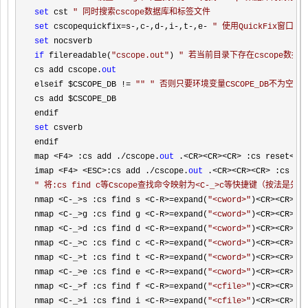
set
 cst 
"
 同时搜索cscope数据库和标签文件
set
 cscopequickfix=s-,c-,d-,i-,t-,e- 
"
 使用QuickFix窗口来
set
if
 filereadable(
"
cscope.out
"
) 
"
 若当前目录下存在cscope数据
cs add cscope.
out
elseif $CSCOPE_DB 
!= 
""
"
 否则只要环境变量CSCOPE_DB不为空
cs add $CSCOPE_DB

set
 csverb

endif

map 
<F4> :cs add ./cscope.
out
 .<CR><CR><CR> :cs reset<CR
imap 
<F4> <ESC>:cs add ./cscope.
out
"
 将:cs find c等Cscope查找命令映射为<C-_>c等快捷键（按法是先按C
nmap <C-_>s :cs find s <C-R>=expand(
"
<cword>
"
)<CR><CR> :
nmap 
<C-_>g :cs find g <C-R>=expand(
"
<cword>
"
)<CR><CR>
nmap 
<C-_>d :cs find d <C-R>=expand(
"
<cword>
"
)<CR><CR> :
nmap 
<C-_>c :cs find c <C-R>=expand(
"
<cword>
"
)<CR><CR> :
nmap 
<C-_>t :cs find t <C-R>=expand(
"
<cword>
"
)<CR><CR> :
nmap 
<C-_>e :cs find e <C-R>=expand(
"
<cword>
"
)<CR><CR> :
nmap 
<C-_>f :cs find f <C-R>=expand(
"
<cfile>
"
)<CR><CR>
nmap 
<C-_>i :cs find i <C-R>=expand(
"
<cfile>
"
)<CR><CR> :