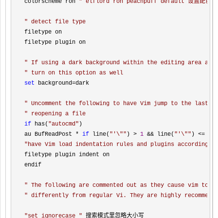
colorscheme ron 
"
 elflord ron peachpuff default 设置
"
 detect file type
filetype on

filetype plugin on

"
 If using a dark background within the editing area and
"
 turn on this option as well
set
 background=
dark

"
 Uncomment the following to have Vim jump to the last p
"
 reopening a file
if
 has(
"
autocmd
"
)

au BufReadPost 
* 
if
 line(
"
'\"
"
) > 
1
 && line(
"
'\"
"
) <= li
"
have Vim load indentation rules and plugins according t
filetype plugin indent on

endif

"
 The following are commented out as they cause vim to b
"
 differently from regular Vi. They are highly recommend
"
set ignorecase 
"