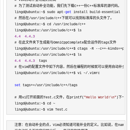
# vim自动补全功能的测试

# 为了测试自动补全功能，我们先下载C
++一份C++
标准库的源代码。

lingd@ubuntu:
~$ sudo apt-
get
 install build-
essential

# 然后在
/usr/include/c++
下就可以找到标准库的头文件了。

lingd@ubuntu:
~$ cd /usr/include/c++
lingd@ubuntu:
/usr/include/c++
4.4
4.4
.
3
# 在此文件夹下生成能与OmniCppComplete配合运作的tags文件

lingd@ubuntu:
/usr/include/c++$ ctags -R --c++-kinds=+p -
lingd@ubuntu:
/usr/include/c++
4.4
4.4
.
3
  tags

# 在vim的配置文件中如下内容，然后在编程的时候就可以使用自动补全功能
lingd@ubuntu:
/usr/include/c++$ vi ~/
.vimrc

set
 tags+=/usr/include/c++/
tags

# 用vi打开前面的Test.c文件，在printf(
"
Hello World!\n
"
)下一行中
lingd@ubuntu:
~$ cd ~
lingd@ubuntu:
~$ vim Test.c
注意：在自动补全的点，Vim必须知道可能补全的定义。比如说，在namespa