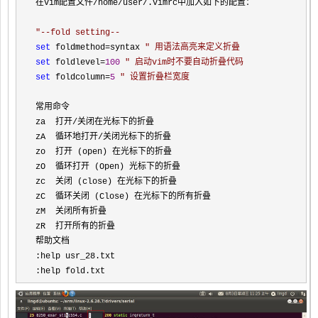
在vim配置文件
/home/user/
.vimrc中加入如下的配置：

"
--fold setting--
set
 foldmethod=syntax 
"
 用语法高亮来定义折叠
set
 foldlevel=
100
"
 启动vim时不要自动折叠代码
set
 foldcolumn=
5
"
 设置折叠栏宽度
常用命令

za  打开
/
关闭在光标下的折叠

zA  循环地打开
/
关闭光标下的折叠

zo  打开 (open) 在光标下的折叠

zO  循环打开 (Open) 光标下的折叠

zc  关闭 (close) 在光标下的折叠

zC  循环关闭 (Close) 在光标下的所有折叠

zM  关闭所有折叠

zR  打开所有的折叠

帮助文档

:help usr_28.txt

:help fold.txt