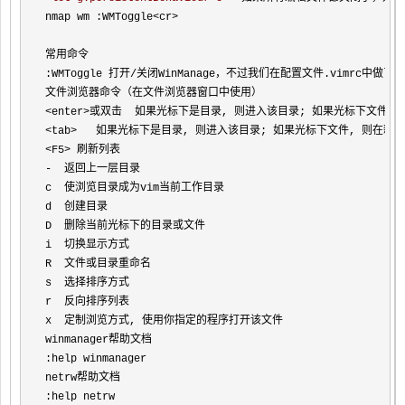
nmap wm :WMToggle
<cr>
常用命令

:WMToggle 打开
/关闭WinManage，不过我们在配置文件.vimrc中做
<enter>
<tab>
<F5>
-
  返回上一层目录

c  使浏览目录成为vim当前工作目录

d  创建目录

D  删除当前光标下的目录或文件

i  切换显示方式

R  文件或目录重命名

s  选择排序方式

r  反向排序列表

x  定制浏览方式, 使用你指定的程序打开该文件

winmanager帮助文档

:help winmanager

netrw帮助文档

:help netrw