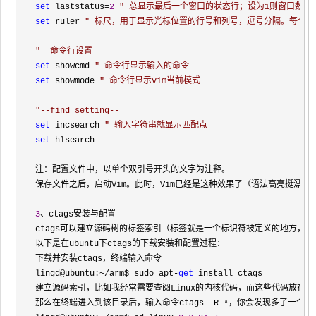
set
 laststatus=
2
"
 总显示最后一个窗口的状态行；设为1则窗口数多
set
 ruler 
"
 标尺，用于显示光标位置的行号和列号，逗号分隔。每个
"
--命令行设置--
set
 showcmd 
"
 命令行显示输入的命令
set
 showmode 
"
 命令行显示vim当前模式
"
--find setting--
set
 incsearch 
"
 输入字符串就显示匹配点
set
 hlsearch

注：配置文件中，以单个双引号开头的文字为注释。

保存文件之后，启动Vim。此时，Vim已经是这种效果了（语法高亮挺漂亮的
3
、ctags安装与配置

ctags可以建立源码树的标签索引（标签就是一个标识符被定义的地方，
以下是在ubuntu下ctags的下载安装和配置过程：

下载并安装ctags，终端输入命令

lingd@ubuntu:
~/arm$ sudo apt-
get
 install ctags

建立源码索引，比如我经常需要查阅Linux的内核代码，而这些代码放在
/h
那么在终端进入到该目录后，输入命令ctags 
-R *
，你会发现多了一个ta