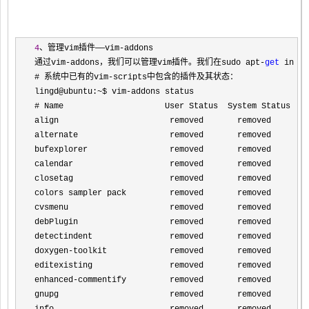
4
、管理vim插件——vim-
addons

通过vim
-addons，我们可以管理vim插件。我们在sudo apt-
get
 inst
# 系统中已有的vim
-
scripts中包含的插件及其状态：

lingd@ubuntu:
~$ vim-
addons status

# Name                     User Status  System Status

align                       removed       removed     

alternate                   removed       removed     

bufexplorer                 removed       removed     

calendar                    removed       removed     

closetag                    removed       removed     

colors sampler pack         removed       removed     

cvsmenu                     removed       removed     

debPlugin                   removed       removed     

detectindent                removed       removed     

doxygen
-
toolkit             removed       removed     

editexisting                removed       removed     

enhanced
-
commentify         removed       removed     

gnupg                       removed       removed     
