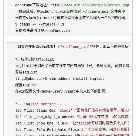
echofunc下载地址：http:
//
www.vim.org/scripts/script.php?sc
下载完成后，把echofunc.vim文件放到 ~/.vim/
plugin文件夹中

当你在vim插入(insert)模式下紧接着函数名后输入一个
"
(
"
的时候, 这
$ ctags 
-R --fields=+
lS

其他插件说明详见echofunc.vim
 如果你在编译vim时加上了
"
+balloon_eval
"
特性，那么当你把鼠标放在
7
、标签浏览器Taglist

Taglist用于列出了当前文件中的所有标签（宏, 全局变量, 函数名等）

安装Taglist

lingd@ubuntu:
~$ vim-
addons install taglist

配置Taglist

在vim配置文件
/home/user/
.vimrc中加入如下的配置：

"
-- Taglist setting --
let Tlist_Ctags_Cmd=
'
ctags
'
"
因为我们放在环境变量里，所以可以
let Tlist_Use_Right_Window=
1
"
让窗口显示在右边，0的话就是显示
let Tlist_Show_One_File=
0
"
让taglist可以同时展示多个文件的
let Tlist_File_Fold_Auto_Close=
1
"
非当前文件，函数列表折叠隐