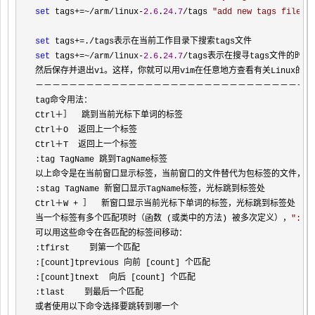
set
 tags+=~/arm/linux-
2.6
.
24.7
/tags 
"
add new tags f
set
 tags+=./
set
 tags+=~/arm/linux-
2.6
.
24.7
/tags表示在搜寻tags文件的时候，
然后保存并退出vi。这样，你就可以用vim在任意地方查看有关Linux的函
－－－－－－－－－－－－－－－－－－－－－－－－－－－－－－－－－－
tag命令用法：

Ctrl＋］  跳到当前光标下单词的标签

Ctrl＋O  返回上一个标签

Ctrl＋T  返回上一个标签

:tag TagName 跳到TagName标签

以上命令是在当前窗口显示标签，当前窗口的文件替代为包标签的文件，当
:stag TagName 新窗口显示TagName标签，光标跳到标签处

Ctrl＋W 
+
 ］  新窗口显示当前光标下单词的标签，光标跳到标签处

当一个标签有多个匹配项时（函数 (或类中的方法) 被多次定义），
"
:ta
可以用这些命令在各匹配的标签间移动：

:tfirst    到第一个匹配

:[count]tprevious 向前 [count] 个匹配

:[count]tnext  向后 [count] 个匹配

:tlast    到最后一个匹配

或者使用以下命令选择要跳转到哪一个
