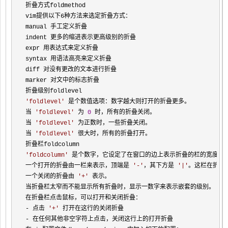
折叠方式foldmethod

vim提供以下6种方法来选定折叠方式：

manual 手工定义折叠

indent 更多的缩进表示更高级别的折叠

expr 用表达式来定义折叠

syntax 用语法高亮来定义折叠

diff 对没有更改的文本进行折叠

marker 对文中的标志折叠

'
foldlevel
'
 是个数值选项：数字越大则打开的折叠更多。

当 
'
foldlevel
'
 为 
0
 时，所有的折叠关闭。

当 
'
foldlevel
'
 为正数时，一些折叠关闭。

当 
'
foldlevel
'
 很大时，所有的折叠打开。

'
foldcolumn
'
 是个数字，它设定了在窗口的边上表示折叠的栏的宽度。当
一个打开的折叠由一栏来表示，顶端是 
'
-
'
，其下方是 
'
|
'
。这栏在折叠
一个关闭的折叠由 
'
+
'
 表示。

当折叠栏太窄而不能显示所有折叠时，显示一数字来表示嵌套的级别。

- 点击 
'
+
'
-
 在任何其他非空字符上点击，关闭这行上的打开折叠
