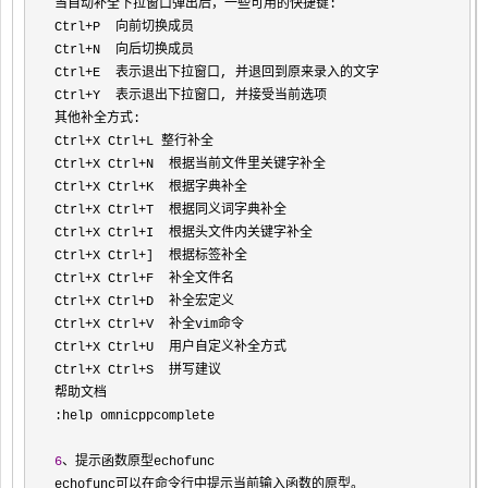
当自动补全下拉窗口弹出后，一些可用的快捷键:

Ctrl
+
P  向前切换成员

Ctrl
+
N  向后切换成员

Ctrl
+
E  表示退出下拉窗口, 并退回到原来录入的文字

Ctrl
+
Y  表示退出下拉窗口, 并接受当前选项

其他补全方式:

Ctrl
+X Ctrl+
L 整行补全

Ctrl
+X Ctrl+
N  根据当前文件里关键字补全

Ctrl
+X Ctrl+
K  根据字典补全

Ctrl
+X Ctrl+
T  根据同义词字典补全

Ctrl
+X Ctrl+
I  根据头文件内关键字补全

Ctrl
+X Ctrl+
]  根据标签补全

Ctrl
+X Ctrl+
F  补全文件名

Ctrl
+X Ctrl+
D  补全宏定义

Ctrl
+X Ctrl+
V  补全vim命令

Ctrl
+X Ctrl+
U  用户自定义补全方式

Ctrl
+X Ctrl+
S  拼写建议

帮助文档

:help omnicppcomplete

6
、提示函数原型echofunc

echofunc可以在命令行中提示当前输入函数的原型。
