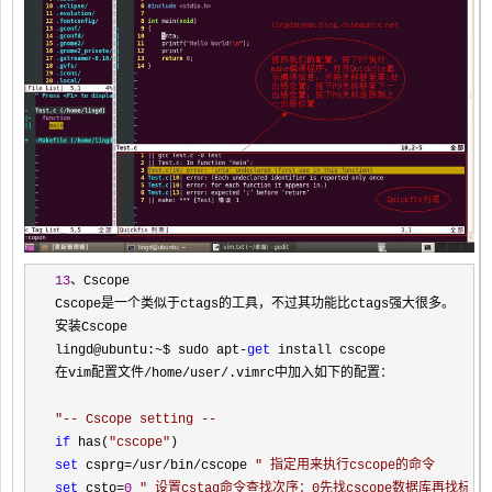
13
、Cscope

Cscope是一个类似于ctags的工具，不过其功能比ctags强大很多。

安装Cscope

lingd@ubuntu:
~$ sudo apt-
get
 install cscope

在vim配置文件
/home/user/
.vimrc中加入如下的配置：

"
-- Cscope setting --
if
 has(
"
cscope
"
set
 csprg=/usr/bin/cscope 
"
 指定用来执行cscope的命令
set
 csto=
0
"
 设置cstag命令查找次序：0先找cscope数据库再找标签