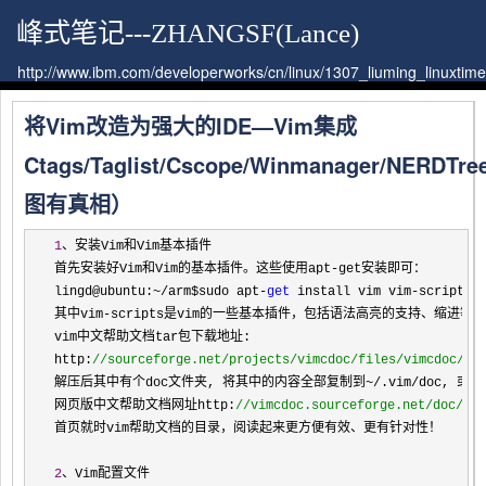
峰式笔记---ZHANGSF(Lance)
http://www.ibm.com/developerworks/cn/linux/1307_liuming_linuxtime
将Vim改造为强大的IDE—Vim集成
Ctags/Taglist/Cscope/Winmanager/NERDT
图有真相）
1
、安装Vim和Vim基本插件

首先安装好Vim和Vim的基本插件。这些使用apt
-
get安装即可：

lingd@ubuntu:
~/arm$sudo apt-
get
 install vim vim-scripts 
其中vim
-
scripts是vim的一些基本插件，包括语法高亮的支持、缩进等等
vim中文帮助文档tar包下载地址:

http:
//
sourceforge.net/projects/vimcdoc/files/vimcdoc/
解压后其中有个doc文件夹, 将其中的内容全部复制到~/.vim/
doc, 或
网页版中文帮助文档网址http:
//
vimcdoc.sourceforge.net/doc/hel
首页就时vim帮助文档的目录，阅读起来更方便有效、更有针对性！

2
、Vim配置文件
