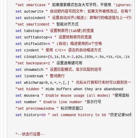
"
set smartcase 
"
 如果搜索模式包含大写字符，不使用 
'
ignorecase
set
 autowrite 
"
 自动把内容写回文件: 如果文件被修改过，在每个 :next、:re
set
 autoindent 
"
 设置自动对齐(缩进)：即每行的缩进值与上一行相等；使用
"
set smartindent 
"
set
 tabstop=
4
"
 设置制表符(tab键)的宽度
set
 softtabstop=
4
"
 设置软制表符的宽度
set
 shiftwidth=
4
"
 (自动) 缩进使用的4个空格
set
 cindent 
"
 使用 C/C++ 语言的自动缩进方式
set
 cinoptions={
0
,1s,t0,n-
2
,p2s,(03s,=.5s,>1s,=1s,:1s 
"
设
"
set backspace=2 
"
set
 showmatch 
"
 设置匹配模式，显示匹配的括号
set
 linebreak 
"
 整词换行
set
 whichwrap=b,s,<,>,[,] 
"
 光标从行首和行末时可以跳到另一行
"
set hidden 
"
set
 mouse=a 
"
 Enable mouse usage (all modes) 
"
set
 number 
"
 Enable line number 
"
"
set previewwindow 
"
set
 history=
50
"
 set command history to 50 
"
历史记录50条

"
--状态行设置--