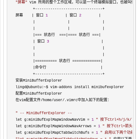
"
屏幕
"
 Vim 所用的整个工作区域，可以是一个终端模拟窗口，也被叫做 
+-------------------------------+
屏幕    
| 窗口 
1
        | 窗口 
2
        |

        |               |               |

        |               |               |

        |=== 状态行  ===|==== 状态行 ===|

        | 窗口 
3
                        |

        |                               |

        |                               |

        |========== 状态行 =============|

        |命令行                         |

        +-------------------------------+
安装MiniBufferExplorer

lingd@ubuntu:
~$ vim-
addons install minibufexplorer

配置MiniBufferExplorer

在vim配置文件
/home/user/
.vimrc中加入如下的配置：

"
 -- MiniBufferExplorer --
let g:miniBufExplMapWindowNavVim = 
1
"
 按下Ctrl+h/j/k
let g:miniBufExplMapWindowNavArrows = 
1
"
 按下Ctrl+箭头
let g:miniBufExplMapCTabSwitchBufs = 
1
"
 启用以下两个功能：Ct