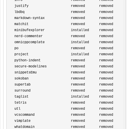
info                        removed       removed     

justify                     removed       removed     

lbdbq                       removed       removed     

markdown
-
syntax             removed       removed     

matchit                     removed       removed     

minibufexplorer             installed     removed     

nerd
-
commenter              removed       removed     

omnicppcomplete             installed     removed     

po                          removed       removed     

project                     installed     removed     

python
-
indent               removed       removed     

secure
-
modelines            removed       removed     

snippetsEmu                 removed       removed     

sokoban                     removed       removed     

supertab                    removed       removed     

surround                    removed       removed     

taglist                     installed     removed     

tetris                      removed       removed     

utl                         removed       removed     

vcscommand                  removed       removed     

vimplate                    removed       removed     

whatdomain                  removed       removed     
