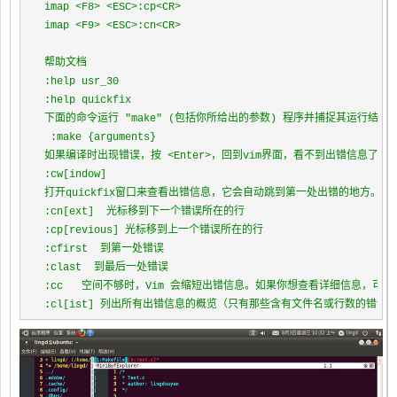
imap <F8> <ESC>:cp<CR>

imap <F9> <ESC>:cn<CR>

帮助文档

:help usr_30

:help quickfix

下面的命令运行 "make" (包括你所给出的参数) 程序并捕捉其运行结果: 
 :make {arguments}

如果编译时出现错误，按 <Enter>，回到vim界面，看不到出错信息了！
:cw[indow]

打开quickfix窗口来查看出错信息，它会自动跳到第一处出错的地方。
:cn[ext]  光标移到下一个错误所在的行

:cp[revious] 光标移到上一个错误所在的行

:cfirst  到第一处错误

:clast  到最后一处错误

:cc   空间不够时，Vim 会缩短出错信息。如果你想查看详细信息，可以