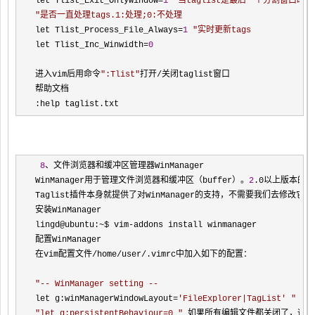
let Tlist_Exit_OnlyWindow=
1
"
当taglist是最后一个分割窗口时，
"
是否一直处理tags.1:处理;0:不处理
let Tlist_Process_File_Always=
1
"
实时更新tags
let Tlist_Inc_Winwidth=
0
进入vim后用命令
"
:Tlist
"
打开/
关闭taglist窗口

帮助文档

:help taglist.txt
8
、文件浏览器和缓冲区管理器WinManager

WinManager用于管理文件浏览器和缓冲区（buffer）。
2
.0以上版本的W
Taglist插件本身就提供了对WinManager的支持，不需要我们去修改它。
安装WinManager

lingd@ubuntu:
~$ vim-
addons install winmanager

配置WinManager

在vim配置文件
/home/user/
.vimrc中加入如下的配置：

"
-- WinManager setting --
let g:winManagerWindowLayout=
'
FileExplorer|TagList
'
"
 设
"
let g:persistentBehaviour=0 
"
 如果所有编辑文件都关闭了，退出vi