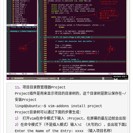
11
、项目目录数管理器Project

Project插件是用来显示项目的目录树的，这个目录树是默认保存在
~/
.v
安装Project

lingd@ubuntu:
~$ vim-
addons install project

1
2
）在命令模式下（不是插入模式）输入\C （大写的C），会出现下面这些信
Enter the Name of the Entry: xxxx （输入项目名称）
