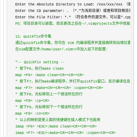
Enter the Absolute Directory to Load: 
/xxx/xxx/
xxx （输
Enter the CD parameter: . （“.”为当前目录）或者和项目根目录一
Enter the File Filter: 
*.* （符合条件的源文件，可以是*.cpp
/*
PS：项目目录可以嵌套。而且更改之后在~/.vimprojects文件中就能
12、quickfix命令集

通过quickfix命令集，你可在 Vim 内编译程序并直接跳转到出错位
在vim配置文件/home/user/.vimrc中加入如下的配置：

"-- QuickFix setting --

" 按下F6，执行make clean

map <F6> :make clean<CR><CR><CR>

" 按下F7，执行make编译程序，并打开quickfix窗口，显示编译信息

map <F7> :make<CR><CR><CR> :copen<CR><CR>

" 按下F8，光标移到上一个错误所在的行

map <F8> :cp<CR>

" 按下F9，光标移到下一个错误所在的行

map <F9> :cn<CR>

" 以上的映射是使上面的快捷键在插入模式下也能用

imap <F6> <ESC>:make clean<CR><CR><CR>

imap <F7> <ESC>:make<CR><CR><CR> :copen<CR><CR>
