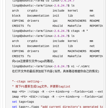
lingd@ubuntu:
~/arm$ cd linux-
2.6
.
24.7
lingd@ubuntu:
~/arm/linux-
2.6
.
24.7
$ ls

arch     crypto         include  kernel       mm         
block    Documentation  init     lib          net        
COPYING  drivers        ipc      MAINTAINERS  README     
CREDITS  fs             Kbuild   Makefile     REPORTING
-
lingd@ubuntu:
~/arm/linux-
2.6
.
24.7
$ ctags -R *
lingd@ubuntu:
~/arm/linux-
2.6
.
24.7
$ ls

arch     crypto         include  kernel       mm         
block    Documentation  init     lib          net        
COPYING  drivers        ipc      MAINTAINERS  README     
CREDITS  fs             Kbuild   Makefile     REPORTING
-
向vim注册索引文件tags的路径，

lingd@ubuntu:
~/arm/linux-
2.6
.
24.7
$ vi ~/
.vimrc

在打开文件的最后添加如下内容(当然，具体路径根据你自己的情况)

"
--ctags setting--
"
 按下F5重新生成tag文件，并更新taglist
map <F5> :!ctags -R --c++-kinds=+p --fields=+iaS --extra
imap 
set
 tags=
set
 tags+=./tags 
"
add current directory's generated tags