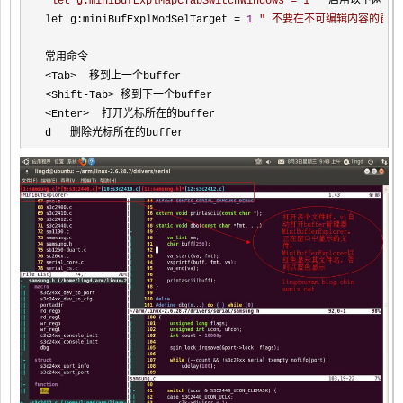
"
let g:miniBufExplMapCTabSwitchWindows = 1 
"
 启用以下两个功能
let g:miniBufExplModSelTarget 
= 
1
"
 不要在不可编辑内容的窗口（如
<Tab>
<Shift-Tab>
<Enter>
  打开光标所在的buffer
