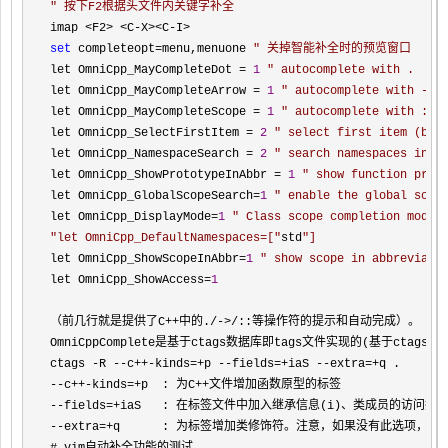
"
 按下F2根据头文件内关键字补全
set
 completeopt=menu,menuone 
"
 关掉智能补全时的预览窗口
let OmniCpp_MayCompleteDot = 
1
"
 autocomplete with .
let OmniCpp_MayCompleteArrow = 
1
"
 autocomplete with ->
let OmniCpp_MayCompleteScope = 
1
"
 autocomplete with ::
let OmniCpp_SelectFirstItem = 
2
"
 select first item (but
let OmniCpp_NamespaceSearch = 
2
"
 search namespaces in t
let OmniCpp_ShowPrototypeInAbbr = 
1
"
 show function prot
let OmniCpp_GlobalScopeSearch=
1
"
 enable the global scop
let OmniCpp_DisplayMode=
1
"
 Class scope completion mode:
"
let OmniCpp_DefaultNamespaces=[
"
std
"
]
let OmniCpp_ShowScopeInAbbr=
1
"
 show scope in abbreviati
let OmniCpp_ShowAccess=
1
（前几行就是提供了C
++中的./->/
::等操作符的提示和自动完成）。

OmniCppComplete是基于ctags数据库即tags文件实现的(基于cta
ctags 
-R --c++-kinds=+p --fields=+iaS --extra=+
--c++-kinds=+p  : 为C++
--fields=+
--extra=+
q      : 为标签增加类修饰符。注意，如果没有此选项，将