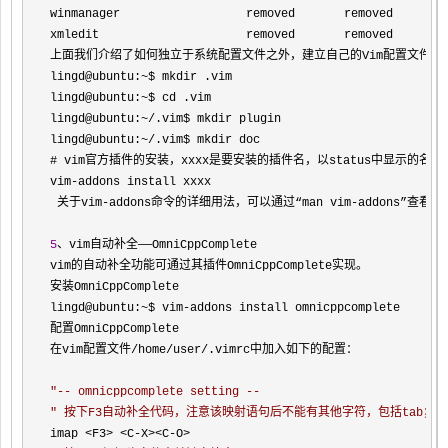
winmanager                  removed       removed     

xmledit                     removed       removed   

上面我们介绍了如何独立于系统配置文件之外，建立自己的Vim配置文件。
lingd@ubuntu:
~
$ mkdir .vim

lingd@ubuntu:
~
$ cd .vim

lingd@ubuntu:
~/
.vim$ mkdir plugin

lingd@ubuntu:
~/
.vim$ mkdir doc

# vim官方插件的安装，xxxx是要安装的插件名，以status中显示的
vim
-
addons install xxxx

 关于vim
-addons命令的详细用法，可以通过“man vim-
addons”查看其
5
、vim自动补全——OmniCppComplete

vim的自动补全功能可通过其插件OmniCppComplete实现。

安装OmniCppComplete

lingd@ubuntu:
~$ vim-
addons install omnicppcomplete

配置OmniCppComplete

在vim配置文件
/home/user/
.vimrc中加入如下的配置：

"
-- omnicppcomplete setting --
"
 按下F3自动补全代码，注意该映射语句后不能有其他字符，包括tab；