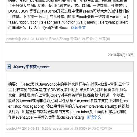
了十分强大的遍历功能，使用也很方便，它可以遍历一维数组、多维数组、
DOM, JSON 等等在javaScript开发过程中使用$each可以大大的减轻我们的
工作量。下面提一下each的几种常用的用法each处理一维数组 var arr1 = [
"aaa", "bbb", "ccc" ]; $.each(arr1, function(i,val){ alert(i); alert(val); }); alert
(i)将输出0，1，2alert(val)将输出aaa
阅读全文
posted @ 2013-08-14 09:56 Bruce Zhang
阅读(212)
评论(0)
推荐(0)
2013年8月13日
JQuery中参数e,event
摘要： 与Flex类似,JavaScript中的事件也同样存在,捕获--触发--冒泡 三个节
点.比较常见的情况是,在子DIV触发事件时,如果父DIV也监听同类事件,那么
也会一起触发,并向上冒泡jQuery对事件监听函数,都会默认传递一个参数,一
般命名为event或e(非必须,也可以任意命名)e,event参数中支持下列属性:ev
ent.stopPropagation(); 停止事件冒泡的方法event.preventDefault(); 组织默
认行为--如超链接的跳转更简单的方式:return false,对上面两种都起同样的
作用event.type ---事件的类型,如clickevent.targ
阅读全文
posted @ 2013-08-13 15:20 Bruce Zhang
阅读(1063)
评论(0)
推荐(0)