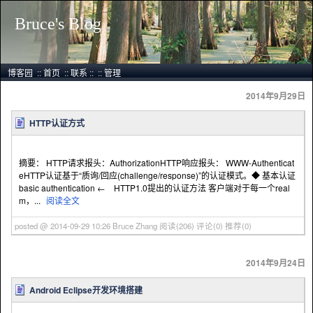
Bruce's Blog
博客园
::
首页
::
联系
::
::
管理
2014年9月29日
HTTP认证方式
摘要： HTTP请求报头：AuthorizationHTTP响应报头： WWW-Authenticat
eHTTP认证基于“质询/回应(challenge/response)”的认证模式。◆ 基本认证
basic authentication ← HTTP1.0提出的认证方法 客户端对于每一个real
m，...
阅读全文
posted @ 2014-09-29 10:26 Bruce Zhang
阅读(206)
评论(0)
推荐(0)
2014年9月24日
Android Eclipse开发环境搭建