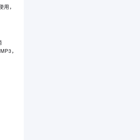
享使用，
简
放MP3，