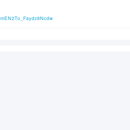
68NmEN2To_Faydz8Ncdw