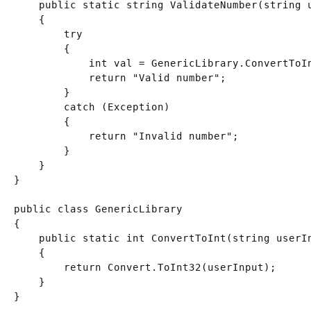
    public static string ValidateNumber(string u
    {

        try

        {

            int val = GenericLibrary.ConvertToIn
            return "Valid number";

        }

        catch (Exception)

        {

            return "Invalid number";

        }

    }

}

public class GenericLibrary

{

    public static int ConvertToInt(string userIn
    {

        return Convert.ToInt32(userInput);

    }
