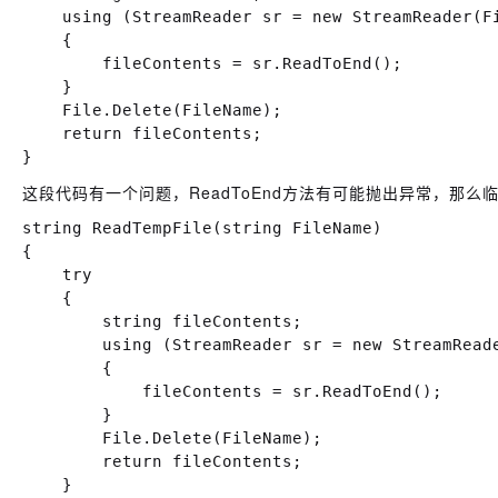
    using (StreamReader sr = new StreamReader(Fi
    {

        fileContents = sr.ReadToEnd();

    }

    File.Delete(FileName);

    return fileContents;

这段代码有一个问题，ReadToEnd方法有可能抛出异常，那
string ReadTempFile(string FileName)

{

    try

    {

        string fileContents;

        using (StreamReader sr = new StreamReade
        {

            fileContents = sr.ReadToEnd();

        }

        File.Delete(FileName);

        return fileContents;

    }
