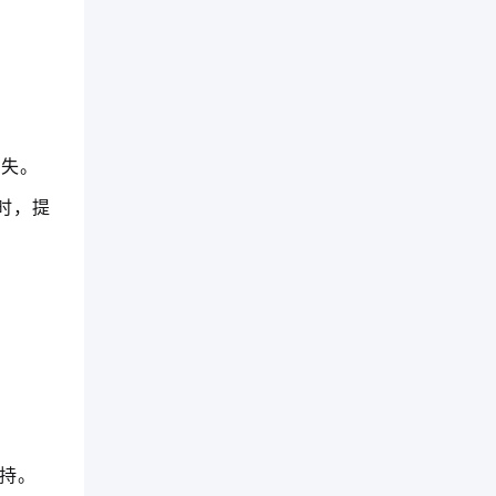
偿失。
时，提
支持。