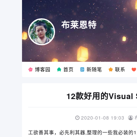
布莱恩特
博客园
首页
新随笔
联系
12款好用的Visua
2020-01-08 19:03
工欲善其事，必先利其器,整理的一些我必装的12款V