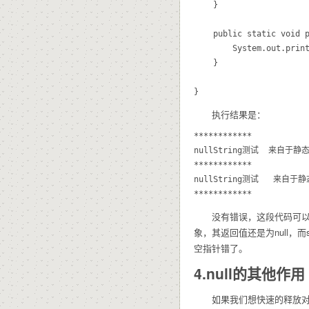
	}

	public static void printStr(){

		System.out.println(str+"   来自于静态函数");

	}

执行结果是：
************ 

nullString测试  来自于静态
************ 

nullString测试   来自于静
没有错误，这段代码可以正确的运
象，其返回值还是为null，
空指针错了。
4.null的其他作用
如果我们想快速的释放对象所