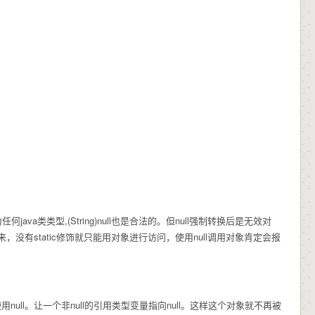
类型,(String)null也是合法的。但null强制转换后是无效对
，没有static修饰就只能用对象进行访问，使用null调用对象肯定会报
l。让一个非null的引用类型变量指向null。这样这个对象就不再被