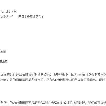
变量

态函数

行并且获取我们期望的结果；简单解析下：因为null值可以强制转换为任何java类
而static方法的调用是和类名绑定的，不借助对象进行访问所以能正确输出。反过来
占的内存资源而不是期望GC和在合适的时候才扫描清除掉，我们就可以使用nul