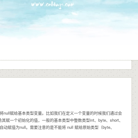
以将null赋给基本类型变量。比如我们在定义一个变量的时候我们通过会
va会给其赋一个初始化的值，一般的基本类型中整数类型int、byte、short、
变量自动赋值为null。需要注意的是不能将 null 赋给原始类型（byte、