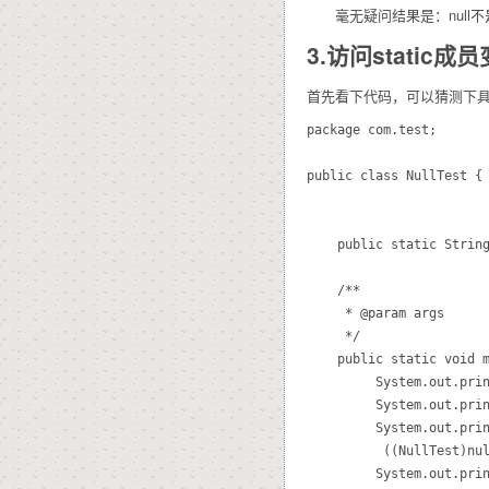
毫无疑问结果是：null不是O
3.访问static
首先看下代码，可以猜测下
package com.test;

public class NullTest {

	public static String str = "nullString测试";

	/**

	 * @param args

	 */

	public static void main(String[] args) {

		 System.out.println("************ ");

		 System.out.println(((NullTest)null).str+"  来自于静态变量");

		 System.out.println("************ ");

		  ((NullTest)null).printStr();

		 System.out.println("************ ");
