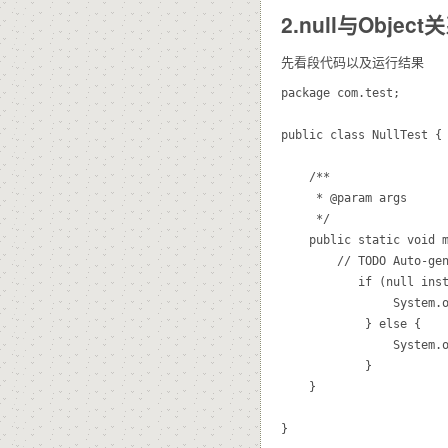
2.null与Object
先看段代码以及运行结果
package com.test;

public class NullTest {

	/**

	 * @param args

	 */

	public static void main(String[] args) {

		// TODO Auto-generated method stub

		   if (null instanceof Object) {

	            System.out.println("null是Object类型");

	        } else {

	            System.out.println("null不是Object类型");

	        }

	}
