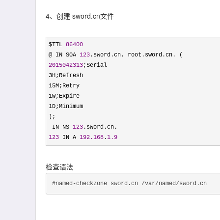
4、创建 sword.cn文件
$TTL 
86400
@ IN SOA 
123
2015042313
;Serial

3H;Refresh

15M;Retry

1W;Expire

1D;Minimum

);

 IN NS 
123
123
 IN A 
192.168
.
1.9
检查语法
#named-checkzone sword.cn /var/named/sword.cn