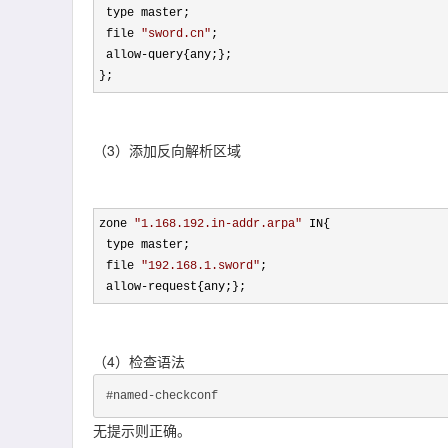
 type master;

 file 
"
sword.cn
"
;

 allow
-
query{any;};

};
（3）添加反向解析区域
zone 
"
1.168.192.in-addr.arpa
"
 IN{

 type master;

 file 
"
192.168.1.sword
"
;

 allow
-request{any;};
（4）检查语法
#named-checkconf
无提示则正确。