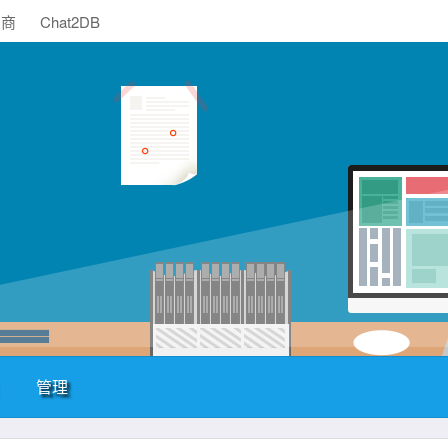
助商
Chat2DB
管理