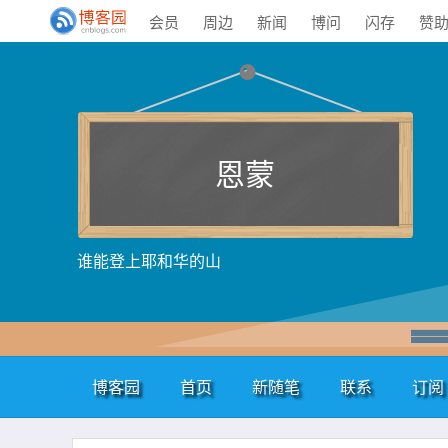
会员
周边
新闻
博问
闪存
赞
恩蒙
谁能登上耶和华的山
博客园
首页
新随笔
联系
订阅