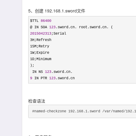
5、创建 192.168.1.sword文件
$TTL 
86400
@ IN SOA 
123
2015042313
;Serial

3H;Refresh

15M;Retry

1W;Expire

1D;Minimum

);

 IN NS 
123
9
 IN PTR 
123
.sword.cn
检查语法
#named-checkzone 192.168.1.sword /var/named/192.