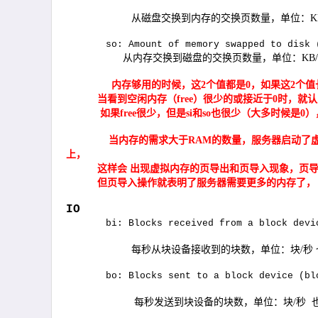
从磁盘交换到内存的交换页数量，单位：
K
so: Amount of memory swapped to disk 
从内存交换到磁盘的交换页数量，单位：
KB/
内存够用的时候，这
2
个值都是
0
，如果这
2
个值
当看到空闲内存（
free
）很少的或接近于
0
时，就认
如果
free
很少，但是
si
和
so
也很少（大多时候是
0
）
当内存的需求大于
RAM
的数量，服务器启动了
上，
这样会 出现虚拟内存的页导出和页导入现象，页
但页导入操作就表明了服务器需要更多的内存了，
IO
bi: Blocks received from a block devi
每秒从块设备接收到的块数，单位：块
/
秒
bo: Blocks sent to a block device (bl
每秒发送到块设备的块数，单位：块
/
秒