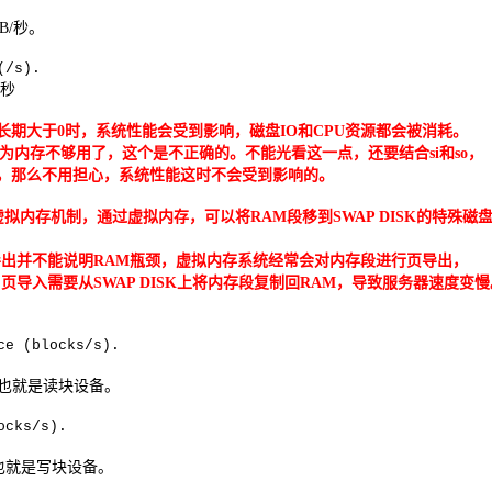
B/
秒。
(/s).
秒
长期大于
0
时，系统性能会受到影响，磁盘
IO
和
CPU
资源都会被消耗。
为内存不够用了，这个是不正确的。不能光看这一点，还要结合
si
和
so
，
，那么不用担心，系统性能这时不会受到影响的。
虚拟内存机制，通过虚拟内存，可以将
RAM
段移到
SWAP DISK
的特殊磁
导出并不能说明
RAM
瓶颈，虚拟内存系统经常会对内存段进行页导出，
 页导入需要从
SWAP DISK
上将内存段复制回
RAM
，导致服务器速度变慢
ce (blocks/s).
 也就是读块设备。
ocks/s).
也就是写块设备。