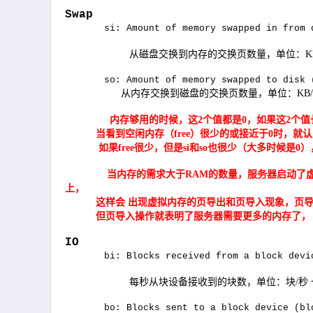
Swap
si: Amount of memory swapped in from 
从磁盘交换到内存的交换页数量，单位：
K
so: Amount of memory swapped to disk 
从内存交换到磁盘的交换页数量，单位：
KB/
内存够用的时候，这
2
个值都是
0
，如果这
2
个值
当看到空闲内存（
free
）很少的或接近于
0
时，就认
如果
free
很少，但是
si
和
so
也很少（大多时候是
0
）
当内存的需求大于
RAM
的数量，服务器启动了
上，
这样会 出现虚拟内存的页导出和页导入现象，页
但页导入操作就表明了服务器需要更多的内存了，
IO
bi: Blocks received from a block devi
每秒从块设备接收到的块数，单位：块
/
秒
bo: Blocks sent to a block device (bl