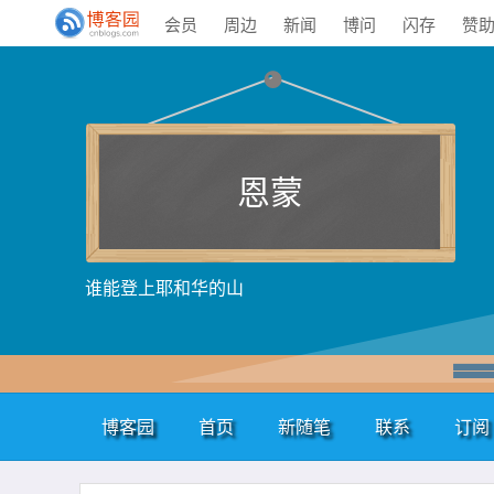
会员
周边
新闻
博问
闪存
赞
恩蒙
谁能登上耶和华的山
博客园
首页
新随笔
联系
订阅