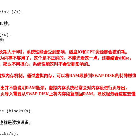
disk (/s).
B/
秒。
(/s).
秒
长期大于
0
时，系统性能会受到影响，磁盘
IO
和
CPU
资源都会被消耗。
为内存不够用了，这个是不正确的。不能光看这一点，还要结合
si
和
so
，
，那么不用担心，系统性能这时不会受到影响的。
虚拟内存机制，通过虚拟内存，可以将
RAM
段移到
SWAP DISK
的特殊磁
导出并不能说明
RAM
瓶颈，虚拟内存系统经常会对内存段进行页导出，
 页导入需要从
SWAP DISK
上将内存段复制回
RAM
，导致服务器速度变慢
ce (blocks/s).
 也就是读块设备。
ocks/s).