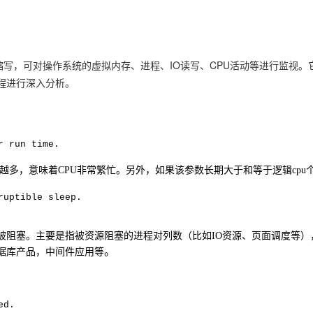
（虚拟内存统计）的缩写，可对操作系统的虚拟内存、进程、IO读写、CPU活动等进行监视。
程进行深入分析。
r run time.
越多，意味着
CPU
非常繁忙。另外，如果该参数长期大于和等于逻辑
cpu
ruptible sleep.
被阻塞。主要是指被资源阻塞的进程对列数（比如
IO
资源、页面调度等）
。
据库产品，中间件应用等
ed.