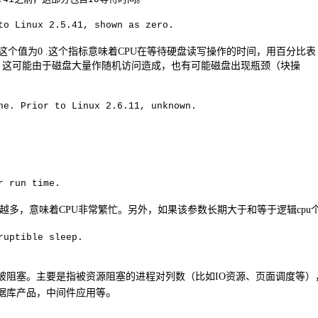
to Linux 2.5.41, shown as zero.
这个值为
0 .
这个指标意味着
CPU
在等待硬盘读写操作的时间，用百分比表
，这可能由于磁盘大量作随机访问造成，也有可能磁盘出现瓶颈（块操
ne. Prior to Linux 2.6.11, unknown.
r run time.
越多，意味着
CPU
非常繁忙。另外，如果该参数长期大于和等于逻辑
cpu
ruptible sleep.
被阻塞。主要是指被资源阻塞的进程对列数（比如
IO
资源、页面调度等）
。
据库产品，中间件应用等