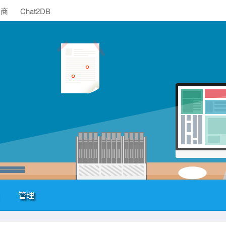
助商
Chat2DB
管理