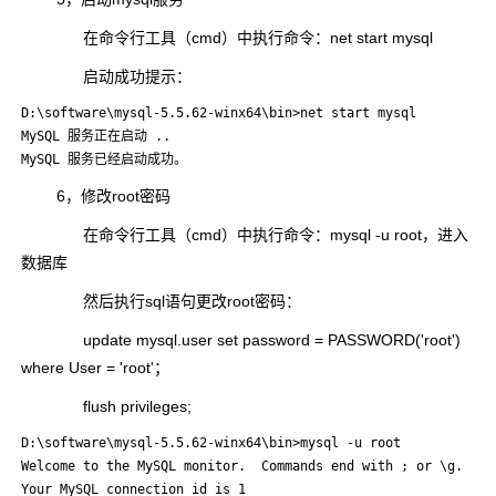
在命令行工具（cmd）中执行命令：net start mysql
启动成功提示：
D:\software\mysql-5.5.62-winx64\bin>net start mysql

MySQL 服务正在启动 ..

6，修改root密码
在命令行工具（cmd）中执行命令：mysql -u root，进入
数据库
然后执行sql语句更改root密码：
update mysql.user set password = PASSWORD('root')
where User = 'root'；
flush privileges;
D:\software\mysql-5.5.62-winx64\bin>mysql -u root

Welcome to the MySQL monitor.  Commands end with ; or \g.

Your MySQL connection id is 1
