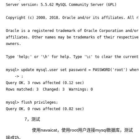
Server version: 5.5.62 MySQL Community Server (GPL)

Copyright (c) 2000, 2018, Oracle and/or its affiliates. All ri
Oracle is a registered trademark of Oracle Corporation and/or 
affiliates. Other names may be trademarks of their respective

owners.

Type 'help;' or '\h' for help. Type '\c' to clear the current 
mysql> update mysql.user set password = PASSWORD('root') where
    -> ;

Query OK, 3 rows affected (0.12 sec)

Rows matched: 3  Changed: 3  Warnings: 0

mysql> flush privileges;

7，测试
使用navaicat，使用root用户连接mysql数据库，测试
接成功。