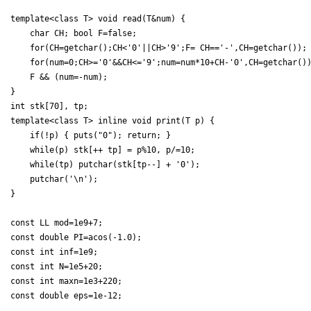
template<class T> void read(T&num) {

    char CH; bool F=false;

    for(CH=getchar();CH<'0'||CH>'9';F= CH=='-',CH=getchar());

    for(num=0;CH>='0'&&CH<='9';num=num*10+CH-'0',CH=getchar())
    F && (num=-num);

}

int stk[70], tp;

template<class T> inline void print(T p) {

    if(!p) { puts("0"); return; }

    while(p) stk[++ tp] = p%10, p/=10;

    while(tp) putchar(stk[tp--] + '0');

    putchar('\n');

}

const LL mod=1e9+7;

const double PI=acos(-1.0);

const int inf=1e9;

const int N=1e5+20;

const int maxn=1e3+220;

const double eps=1e-12;
