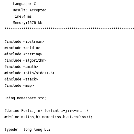
    Language: C++

    Result: Accepted

    Time:4 ms

    Memory:1576 kb

**************************************************************
#include <iostream>

#include <cstdio>

#include <cstring>

#include <algorithm>

#include <cmath>

#include <bits/stdc++.h>

#include <stack>

#include <map>

using namespace std;

#define For(i,j,n) for(int i=j;i<=n;i++)

#define mst(ss,b) memset(ss,b,sizeof(ss));

typedef  long long LL;
