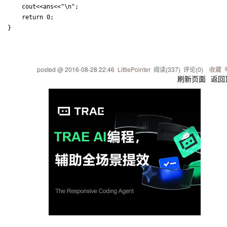
    cout<<ans<<"\n";

    return 0;

posted @
2016-08-28 22:46
LittlePointer
阅读(
337
) 评论(
0
)
收藏
刷新页面
返回