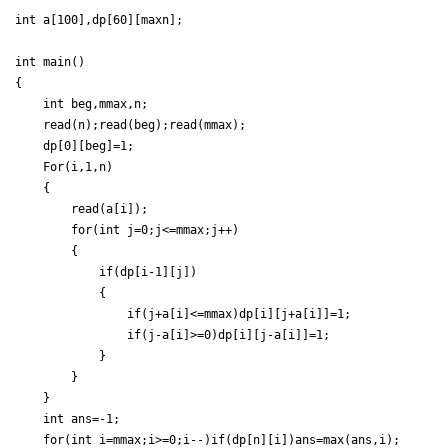
int a[100],dp[60][maxn];

int main()

{

    int beg,mmax,n;

    read(n);read(beg);read(mmax);

    dp[0][beg]=1;

    For(i,1,n)

    {

        read(a[i]);

        for(int j=0;j<=mmax;j++)

        {

            if(dp[i-1][j])

            {

                if(j+a[i]<=mmax)dp[i][j+a[i]]=1;

                if(j-a[i]>=0)dp[i][j-a[i]]=1;

            }

        }

    }

    int ans=-1;

    for(int i=mmax;i>=0;i--)if(dp[n][i])ans=max(ans,i);
