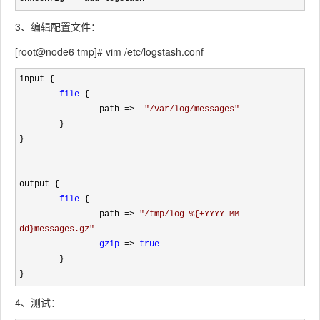
3、编辑配置文件：
[root@node6 tmp]# vim /etc/logstash.conf
input {

file
 {

                path 
=>  
"
/var/log/messages
"
        }

}

output {

file
 {

                path 
=> 
"
/tmp/log-%{+YYYY-MM-
dd}messages.gz
"
gzip
 => 
true
        }

}
4、测试：