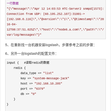
一行数据
"
{\"message\":\"Apr 12 14:03:53 HTC-Server2 snmpd[1573]: 
Connection from UDP: [60.195.252.107]:31001->
[192.168.0.116]\",\"@version\":\"1\",\"@timestamp\":\"20
16-04-
12T08:37:51.025Z\",\"host\":\"node6.a.com\",\"path\":\"/
var/log/messages\"}
"
5、在重新找一台机器安装logstash，步骤参考之前的步骤：
6、另外一台logstash的配置文件：
input {   #读取redis的数据

    redis {

        data_type 
=> 
"
list
"
        key 
=> 
"
system-message-jack
"
        host 
=> 
"
192.168.10.205
"
        port 
=> 
"
6379
"
        db 
=> 
"
0
"
    }

}
