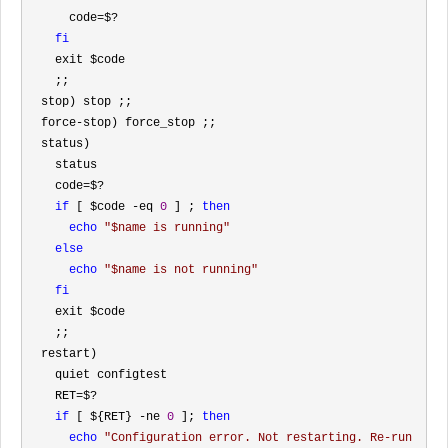
      code
=$?

fi
    exit $code

    ;;

  stop) stop ;;

  force
-
stop) force_stop ;;

  status)

    status

    code
=$?

if
 [ $code -eq 
0
 ] ; 
then
echo
"
$name is running
"
else
echo
"
$name is not running
"
fi
    exit $code

    ;;

  restart)

    quiet configtest

    RET
=$?

if
 [ ${RET} -ne 
0
 ]; 
then
echo
"
Configuration error. Not restarting. Re-run 