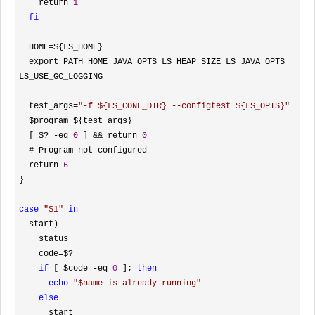
    return 
1
fi
  HOME
=
${LS_HOME}

  export PATH HOME JAVA_OPTS LS_HEAP_SIZE LS_JAVA_OPTS 
LS_USE_GC_LOGGING

  test_args
=
"
-f ${LS_CONF_DIR} --configtest ${LS_OPTS}
"
  $program ${test_args}

  [ $
? -eq 
0
 ] && return 
0
  # Program not configured

  return 
6
}

case
"
$1
"
in
  start)

    status

    code
=$?

if
 [ $code -eq 
0
 ]; 
then
echo
"
$name is already running
"
else
      start
