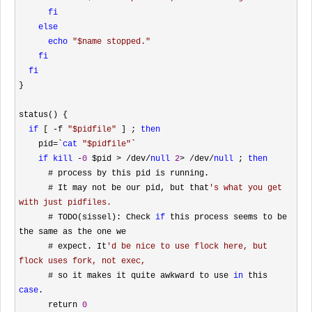
fi
else
echo
"
$name stopped.
"
fi
fi
}

status() {

if
 [ -f 
"
$pidfile
"
 ] ; 
then
    pid
=`
cat
"
$pidfile
"
`

if
kill
 -
0
 $pid > /dev/
null
2
> /dev/
null
 ; 
then
      # process by this pid is running.

      # It may not be our pid, but that
'
s what you get 
with just pidfiles.
      # TODO(sissel): Check 
if
 this process seems to be 
the same as the one we

      # expect. It
'
d be nice to use flock here, but 
flock uses fork, not exec,
      # so it makes it quite awkward to use 
in
 this 
case
.

      return 
0