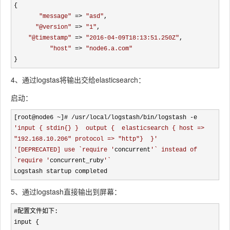
{

"
message
"
 => 
"
asd
"
,

"
@version
"
 => 
"
1
"
,

"
@timestamp
"
 => 
"
2016-04-09T18:13:51.250Z
"
,

"
host
"
 => 
"
node6.a.com
"
}
4、通过logstas将输出交给elasticsearch：
启动：
[root@node6 ~]# /usr/local/logstash/bin/logstash -e 
'
input { stdin{} }  output {  elasticsearch { host => 
"192.168.10.206" protocol => "http"}  }
'
'
[DEPRECATED] use `require 
'
concurrent
'
` instead of 
`require 
'
concurrent_ruby
'
`
Logstash startup completed
5、通过logstash直接输出到屏幕：
#配置文件如下:
input {
