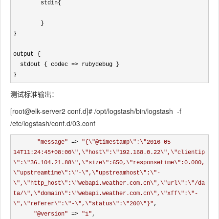
        stdin{

        }

}

output {

  stdout { codec 
=>
 rubydebug }

}
测试标准输出：
[root@elk-server2 conf.d]# /opt/logstash/bin/logstash -f
/etc/logstash/conf.d/03.conf
"
message
"
 => 
"
{\"@timestamp\":\"2016-05-
14T11:24:45+08:00\",\"host\":\"192.168.0.22\",\"clientip
\":\"36.104.21.88\",\"size\":650,\"responsetime\":0.000,
\"upstreamtime\":\"-\",\"upstreamhost\":\"-
\",\"http_host\":\"webapi.weather.com.cn\",\"url\":\"/da
ta/\",\"domain\":\"webapi.weather.com.cn\",\"xff\":\"-
\",\"referer\":\"-\",\"status\":\"200\"}
"
,

"
@version
"
 => 
"
1
"
,
