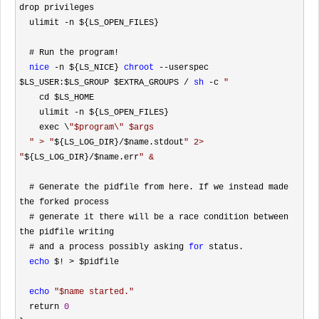
drop privileges

  ulimit 
-
n ${LS_OPEN_FILES}

  # Run the program
!

nice
 -n ${LS_NICE} 
chroot
 --userspec 
$LS_USER:$LS_GROUP $EXTRA_GROUPS / 
sh
 -c 
    cd $LS_HOME

    ulimit 
-
n ${LS_OPEN_FILES}

    exec \
"
$program\" $args
"
 > 
"
${LS_LOG_DIR}/$name.stdout
"
 2> 
"
${LS_LOG_DIR}/$name.err
"
 &
  # Generate the pidfile from here. If we instead made 
the forked process

  # generate it there will be a race condition between 
the pidfile writing

  # and a process possibly asking 
for
 status.

echo
 $! >
 $pidfile

echo
"
$name started.
"
  return 
0