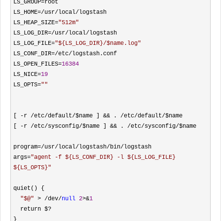
LS_GROUP
=
root

LS_HOME
=/usr/local/
logstash

LS_HEAP_SIZE
=
"
512m
"
LS_LOG_DIR
=/usr/local/
logstash

LS_LOG_FILE
=
"
${LS_LOG_DIR}/$name.log
"
LS_CONF_DIR
=/etc/
logstash.conf

LS_OPEN_FILES
=
16384
LS_NICE
=
19
LS_OPTS
=
""
[ 
-r /etc/default/$name ] && . /etc/default/
$name

[ 
-r /etc/sysconfig/$name ] && . /etc/sysconfig/
$name

program
=/usr/local/logstash/bin/
logstash

args
=
"
agent -f ${LS_CONF_DIR} -l ${LS_LOG_FILE} 
${LS_OPTS}
"
quiet() {

"
$@
"
 > /dev/
null
2
>&
1
  return $
?
}
