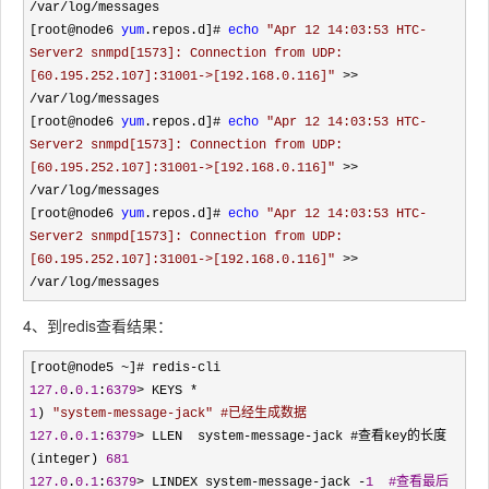
/var/log/
messages

[root@node6 
yum
.repos.d]# 
echo
"
Apr 12 14:03:53 HTC-
Server2 snmpd[1573]: Connection from UDP: 
[60.195.252.107]:31001->[192.168.0.116]
"
 >>  
/var/log/
messages

[root@node6 
yum
.repos.d]# 
echo
"
Apr 12 14:03:53 HTC-
Server2 snmpd[1573]: Connection from UDP: 
[60.195.252.107]:31001->[192.168.0.116]
"
 >>  
/var/log/
messages

[root@node6 
yum
.repos.d]# 
echo
"
Apr 12 14:03:53 HTC-
Server2 snmpd[1573]: Connection from UDP: 
[60.195.252.107]:31001->[192.168.0.116]
"
 >>  
/var/log/messages
4、到redis查看结果：
[root@node5 ~]# redis-
127.0
.
0.1
:
6379
1
) 
"
system-message-jack
" #已经生成数据
127.0
.
0.1
:
6379
> LLEN  system-message-
jack #查看key的长度

(integer) 
681
127.0
.
0.1
:
6379
> LINDEX system-message-jack -
1  #查看最后