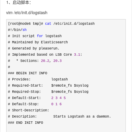
1、启动脚本：
vim /etc/init.d/logstash
[root@node6 tmp]# 
cat
 /etc/init.d/
logstash 

#
!/bin/
sh
# Init script 
for
 logstash

# Maintained by Elasticsearch

# Generated by pleaserun.

# Implemented based on LSB Core 
3.1
:

#   
* Sections: 
20.2
, 
20.3
#

### BEGIN INIT INFO

# Provides:          logstash

# Required
-
Start:    $remote_fs $syslog

# Required
-
Stop:     $remote_fs $syslog

# Default
-Start:     
2
3
4
5
# Default
-Stop:      
0
1
6
# Short
-
Description:

# Description:        Starts Logstash as a daemon.

### END INIT INFO
