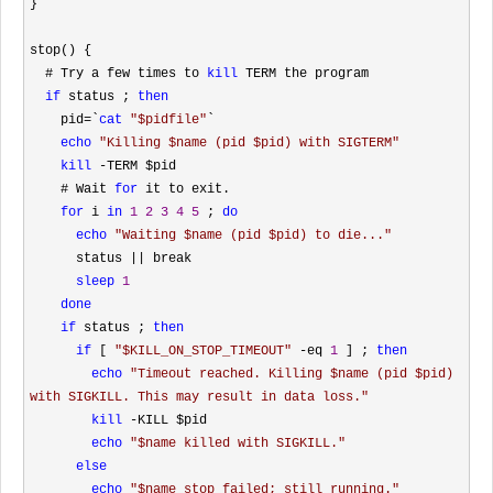
}

stop() {

  # Try a few times to 
kill
 TERM the program

if
 status ; 
then
    pid
=`
cat
"
$pidfile
"
`

echo
"
Killing $name (pid $pid) with SIGTERM
"
kill
 -
TERM $pid

    # Wait 
for
 it to exit.

for
 i 
in
1
2
3
4
5
 ; 
do
echo
"
Waiting $name (pid $pid) to die...
"
      status 
||
 break

sleep
1
done
if
 status ; 
then
if
 [ 
"
$KILL_ON_STOP_TIMEOUT
"
 -eq 
1
 ] ; 
then
echo
"
Timeout reached. Killing $name (pid $pid) 
with SIGKILL. This may result in data loss.
"
kill
 -
KILL $pid

echo
"
$name killed with SIGKILL.
"
else
echo
"
$name stop failed; still running.
"