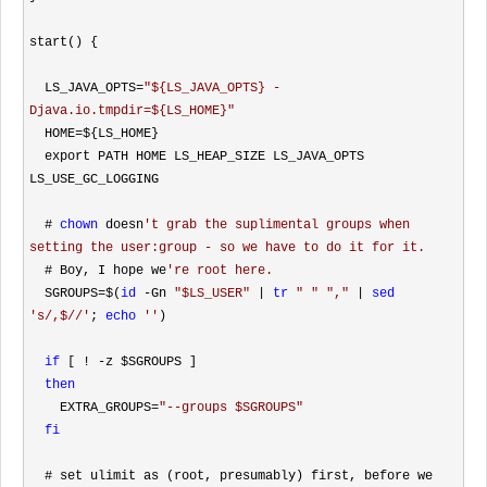
start() {

  LS_JAVA_OPTS
=
"
${LS_JAVA_OPTS} -
Djava.io.tmpdir=${LS_HOME}
"
  HOME
=
${LS_HOME}

  export PATH HOME LS_HEAP_SIZE LS_JAVA_OPTS 
LS_USE_GC_LOGGING

  # 
chown
 doesn
'
t grab the suplimental groups when 
setting the user:group - so we have to do it for it.
  # Boy, I hope we
'
re root here.
  SGROUPS=$(
id
 -Gn 
"
$LS_USER
"
 | 
tr
"
"
"
,
"
 | 
sed
'
s/,$//
'
; 
echo
''
)

if
 [ ! -
z $SGROUPS ]

then
    EXTRA_GROUPS
=
"
--groups $SGROUPS
"
fi
  # set ulimit as (root, presumably) first, before we 