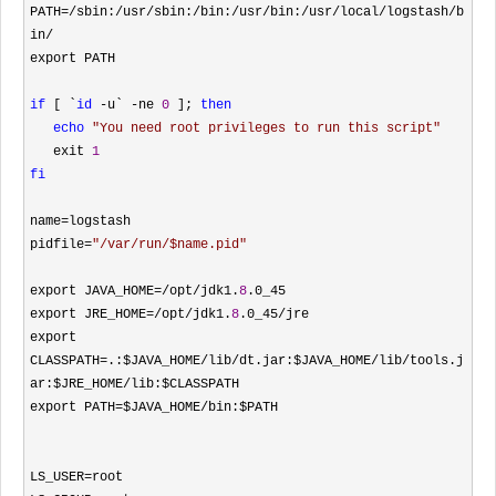
PATH
=/sbin:/usr/sbin:/bin:/usr/bin:/usr/local/logstash/b
in/
export PATH

if
 [ `
id
 -u` -ne 
0
 ]; 
then
echo
"
You need root privileges to run this script
"
   exit 
1
fi
name
=
logstash

pidfile
=
"
/var/run/$name.pid
"
export JAVA_HOME
=/opt/jdk1.
8
.0_45

export JRE_HOME
=/opt/jdk1.
8
.0_45/
jre

export 
CLASSPATH
=.:$JAVA_HOME/lib/dt.jar:$JAVA_HOME/lib/tools.j
ar:$JRE_HOME/
lib:$CLASSPATH

export PATH
=$JAVA_HOME/
bin:$PATH

LS_USER
=
root
