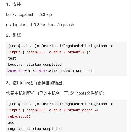
1、安装：
tar xvf logstash-1.5.3.zip
mv logstash-1.5.3 /usr/local/logstash
2、测试：
[root@node6 ~]# /usr/local/logstash/bin/logstash -e 
'
input { stdin{} }  output { stdout{} }
'
test    

2016
-
04
-09T18:
14
:
47
.891Z node6.a.com test
3、使用ruby进行更详细的输出：
需要主机能解析自己的主机名，可以在hosts文件解析：
[root@node6 ~]# /usr/local/logstash/bin/logstash -e 
'
input { stdin{} }  output { stdout{codec => 
rubydebug}}
'
asd

Logstash startup completed
