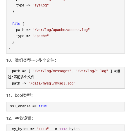
    type 
=> 
"
syslog
"
  }

file
 {

    path 
=> 
"
/var/log/apache/access.log
"
    type 
=> 
"
apache
"
  }

}
10、数组类型--->多个文件：
  path => [ 
"
/var/log/messages
"
, 
"
/var/log/*.log
"
 ] #通
过*匹配多个文件

  path 
=> 
"
/data/mysql/mysql.log
"
11、bool类型：
 ssl_enable => 
true
12、字节设置：
  my_bytes => 
"
1113
"
   # 
1113
 bytes
