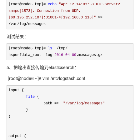
[root@node6 tmp]# 
echo
"
Apr 12 14:03:53 HTC-Server2 
snmpd[1573]: Connection from UDP: 
[60.195.252.107]:31001->[192.168.0.116]
"
 >>  
/var/log/messages
测试结果：
[root@node6 tmp]# 
ls
  /tmp/
hsperfdata_root  log
-
2016
-
04
-
09
.messages.gz
5、把输出直接传输到elasticsearch：
[root@node6 ~]# vim /etc/logstash.conf
input {

file
 {

                path 
=>  
"
/var/log/messages
"
        }

}

output {
