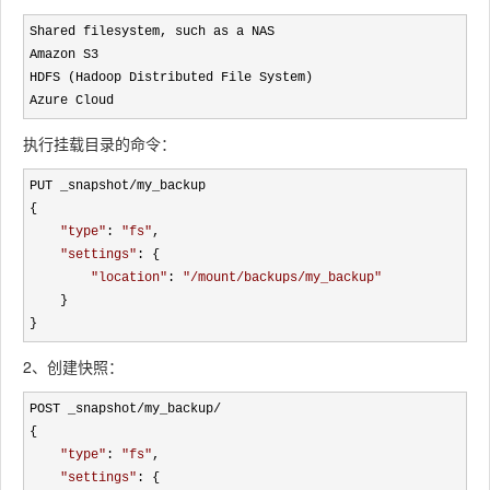
Shared filesystem, such as a NAS

Amazon S3

HDFS (Hadoop Distributed File System)

Azure Cloud
执行挂载目录的命令：
PUT _snapshot/
my_backup 

{

"
type
"
: 
"
fs
"
, 

"
settings
"
: {

"
location
"
: 
"
/mount/backups/my_backup
"
    }

}
2、创建快照：
POST _snapshot/my_backup/
{

"
type
"
: 
"
fs
"
,

"
settings
"
: {
