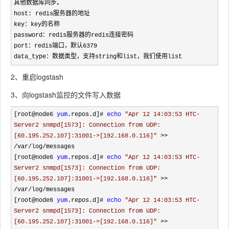
其他数据库同步。

host: redis服务器的地址

key：key的名称

password：redis服务器的redis连接密码

port：redis端口，默认6379

data_type：数据类型，支持string和list，我们使用list
2、重启logstash
3、向logstash监控的文件写入数据
[root@node6 
yum
.repos.d]# 
echo
"
Apr 12 14:03:53 HTC-
Server2 snmpd[1573]: Connection from UDP: 
[60.195.252.107]:31001->[192.168.0.116]
"
 >>  
/var/log/
messages

[root@node6 
yum
.repos.d]# 
echo
"
Apr 12 14:03:53 HTC-
Server2 snmpd[1573]: Connection from UDP: 
[60.195.252.107]:31001->[192.168.0.116]
"
 >>  
/var/log/
messages

[root@node6 
yum
.repos.d]# 
echo
"
Apr 12 14:03:53 HTC-
Server2 snmpd[1573]: Connection from UDP: 
[60.195.252.107]:31001->[192.168.0.116]
"
 >>  