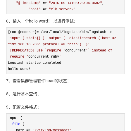
"
@timestamp
"
 => 
"
2016-05-14T03:25:04.068Z
"
,

"
host
"
 => 
"
elk-server2
"
6、输入一个hello word！ 以进行测试：
[root@node6 ~]# /usr/local/logstash/bin/logstash -e 
'
input { stdin{} }  output {  elasticsearch { host => 
"192.168.10.206" protocol => "http"}  }
'
'
[DEPRECATED] use `require 
'
concurrent
'
` instead of 
`require 
'
concurrent_ruby
'
`
Logstash startup completed

hello word
!
7、查看集群管理软件head的状态：
8、进行基本查询：
9、配置文件格式：
input {

file
 {

    path 
=> 
"
/var/log/messages
"