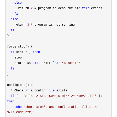
else
      return 
2
 # program is dead but pid 
file
 exists

fi
else
    return 
3
 # program is not running

fi
}

force_stop() {

if
 status ; 
then
    stop

    status 
&& 
kill
 -KILL `
cat
"
$pidfile
"
`

fi
}

configtest() {

  # Check 
if
 a config 
file
 exists

if
 [ ! 
"
$(ls -A ${LS_CONF_DIR}/* 2> /dev/null)
"
 ]; 
then
echo
"
There aren't any configuration files in 
${LS_CONF_DIR}
"