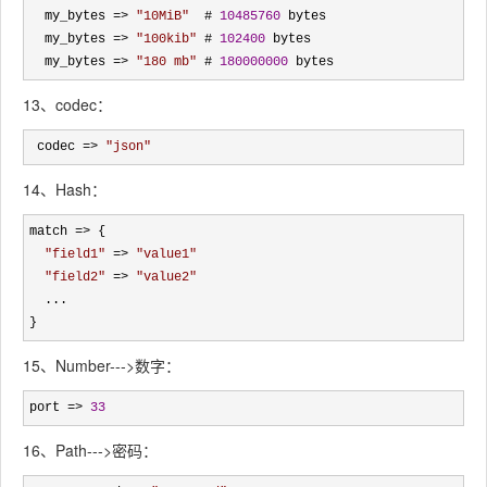
  my_bytes 
=> 
"
10MiB
"
  # 
10485760
 bytes

  my_bytes 
=> 
"
100kib
"
 # 
102400
 bytes

  my_bytes 
=> 
"
180 mb
"
 # 
180000000
 bytes
13、codec：
 codec => 
"
json
"
14、Hash：
match =>
 {

"
field1
"
 => 
"
value1
"
"
field2
"
 => 
"
value2
"
  ...

}
15、Number--->数字：
port => 
33
16、Path--->密码：