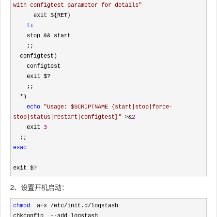
with configtest parameter for details
"
      exit ${RET}

fi
    stop 
&&
 start

    ;;

  configtest)

    configtest

    exit $
?
    ;;

*
)

echo
"
Usage: $SCRIPTNAME {start|stop|force-
stop|status|restart|configtest}
"
 >&
2
    exit 
3
esac
exit $
?
2、设置开机启动：
chmod
  a+x /etc/init.d/
logstash

chkconfig  
--add logstash