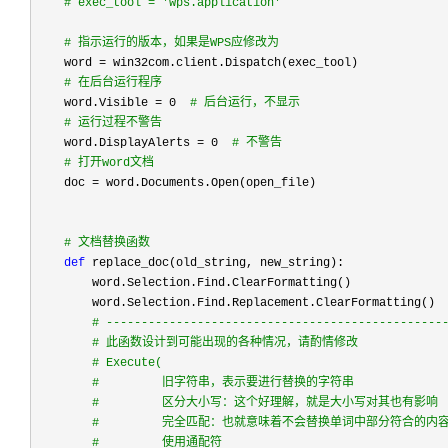
#
 exec_tool = 'wps.application'
#
 指示运行的版本，如果是WPS应修改为
    word =
 win32com.client.Dispatch(exec_tool)

#
 在后台运行程序
    word.Visible = 0  
#
 后台运行，不显示
#
 运行过程不警告
    word.DisplayAlerts = 0  
#
 不警告
#
 打开word文档
    doc =
 word.Documents.Open(open_file)

#
 文档替换函数
def
 replace_doc(old_string, new_string):

        word.Selection.Find.ClearFormatting()

        word.Selection.Find.Replacement.ClearFormatting()

#
 ------------------------------------------------
#
 此函数设计到可能出现的各种情况，请酌情修改
#
 Execute(
#
         旧字符串，表示要进行替换的字符串
#
         区分大小写：这个好理解，就是大小写对其也有影响
#
         完全匹配：也就意味着不会替换单词中部分符合的内
#
         使用通配符