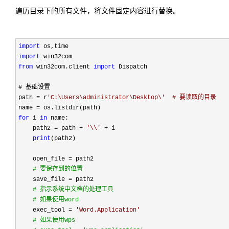
遍历目录下的所有文件，将文件固定内容进行替换。
import
import
 win32com
from
 win32com.client 
import
 Dispatch

# 基础设置

path = r
'
C:\Users\administrator\Desktop\
'  # 要读取的目录
name 
=
for
 i 
in
 name:

    path2 
= path + 
'
\\
'
 +
 i

print
    open_file =
 path2

#
 要保存到的位置
    save_file =
 path2

#
 指示系统中文档的处理工具
#
 如果使用word
    exec_tool = 
'
Word.Application
'
#
 如果使用wps