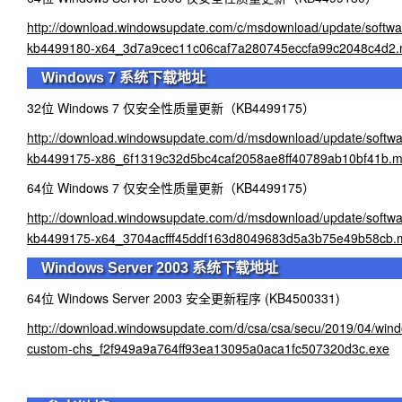
http://download.windowsupdate.com/c/msdownload/update/softwa
kb4499180-x64_3d7a9cec11c06caf7a280745eccfa99c2048c4d2
Windows 7 系统下载地址
32位 Windows 7 仅安全性质量更新（KB4499175）
http://download.windowsupdate.com/d/msdownload/update/softwa
kb4499175-x86_6f1319c32d5bc4caf2058ae8ff40789ab10bf41b.
64位 Windows 7 仅安全性质量更新（KB4499175）
http://download.windowsupdate.com/d/msdownload/update/softwa
kb4499175-x64_3704acfff45ddf163d8049683d5a3b75e49b58cb.
Windows Server 2003 系统下载地址
64位 Windows Server 2003 安全更新程序 (KB4500331)
http://download.windowsupdate.com/d/csa/csa/secu/2019/04/wi
custom-chs_f2f949a9a764ff93ea13095a0aca1fc507320d3c.exe