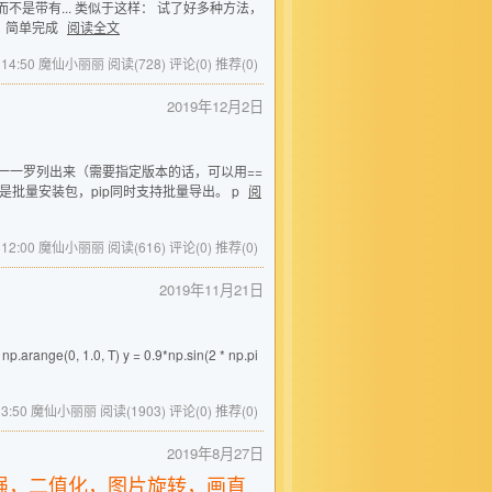
是带有... 类似于这样： 试了好多种方法，
🆗了。 简单完成
阅读全文
09 14:50 魔仙小丽丽
阅读(728)
评论(0)
推荐(0)
2019年12月2日
载的包一一罗列出来（需要指定版本的话，可以用==
面几步操作是批量安装包，pip同时支持批量导出。 p
阅
02 12:00 魔仙小丽丽
阅读(616)
评论(0)
推荐(0)
2019年11月21日
.arange(0, 1.0, T) y = 0.9*np.sin(2 * np.pi
1 13:50 魔仙小丽丽
阅读(1903)
评论(0)
推荐(0)
2019年8月27日
强，二值化，图片旋转，画直