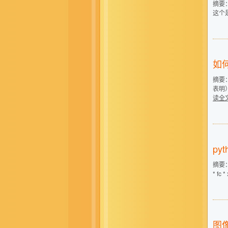
摘要
这个是最
如何
摘要：
表明）
读全
py
摘要： i
* fc 
图