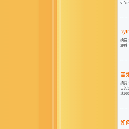
et 'z
py
摘要
卸载了重
音
摘要
占的资
或9
如