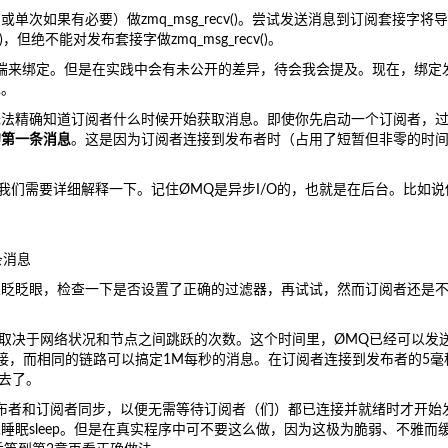
次如果有必要）做zmq_msg_recv()。尝试发送消息到订阅套接字将
，但绝不能对发布套接字做zmq_msg_recv()。
端来绑定。但是在实践中会有未公开的差异，待会我会提及。现在，绑定
现。
无法精确知道订阅者什么时候开始获取消息。即使你先启动一个订阅者，
的第一条消息
。这是因为订阅者连接到发布者时（占用了短暂但非零的时
我们需要详细解释一下。记住ØMQ是异步I/O的，也就是在后台。比如说
条消息
以眨眨眼，检查一下是否设置了正确的过滤器，再试试，然而订阅者还是
这取决于网络状况和节点之间跳跃的次数。这个时间里，ØMQ已经可以发
接，而相同的链路可以搞定1M每秒的消息。在订阅者连接到发布者的5毫
去了。
让发布者和订阅者同步，以便无需等待订阅者（们）都已连接并就绪时才开始
眠sleep。但是在真实程序中可不要这么做，因为这极为脆弱、不雅而