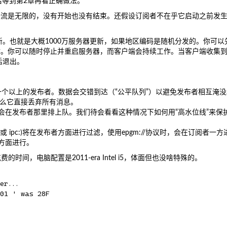
后等到第2章再看正确做法。
据流是无限的，没有开始也没有结束。还假设订阅者不在乎它启动之前发
。
新。也就是大概1000万服务器更新，如果地区编码是随机分发的。你可以
作。你可以随时停止并重启服务器，而客户端会持续工作。当客户端收集
后退出。
接到一个以上的发布者。数据会交错到达（“公平队列”）以避免发布者相互淹没
么它直接丢弃所有消息。
息会在发布者那里排上队。我们待会看看这种情况下如何用“高水位线”来保
: 或 ipc:)将在发布者方面进行过滤，使用epgm://协议时，会在订阅者一方
者方面进行。
间，电脑配置是2011-era Intel i5，体面但也没啥特殊的。
r...

01 ' was 28F
