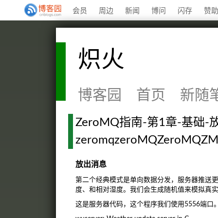
会员
周边
新闻
博问
闪存
赞
炽火
博客园
首页
新随
ZeroMQ指南-第1章-基础
zeromqzeroMQZeroMQZM
放出消息
第二个经典模式是单向数据分发，服务器推送
度、和相对湿度。我们会生成随机值来模拟真
这是服务器代码，这个程序我们使用5556端口