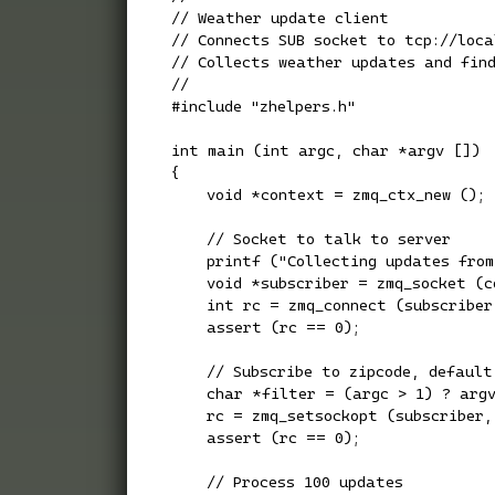
// Weather update client

// Connects SUB socket to tcp://local
// Collects weather updates and find
//

#include "zhelpers.h"

int main (int argc, char *argv [])

{

    void *context = zmq_ctx_new ();

    // Socket to talk to server

    printf ("Collecting updates from
    void *subscriber = zmq_socket (c
    int rc = zmq_connect (subscriber,
    assert (rc == 0);

    // Subscribe to zipcode, default 
    char *filter = (argc > 1) ? argv
    rc = zmq_setsockopt (subscriber,
    assert (rc == 0);

    // Process 100 updates
