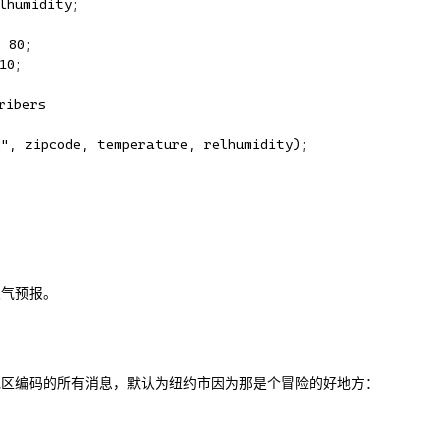
humidity;

80;

0;

ibers

", zipcode, temperature, relhumidity);

天气预报。
地区编码的所有消息，默认为纽约市因为那是个冒险的好地方：