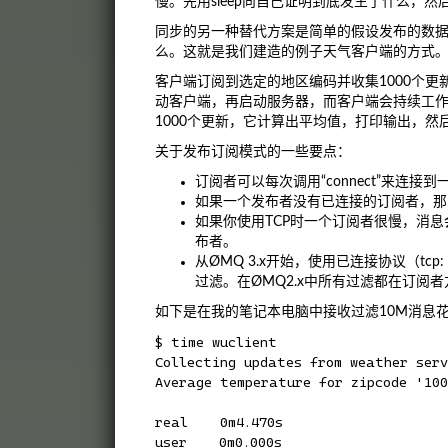
慢。先用sleep向自己证明到底发生了什么，然
同步的另一种替代方案是简单的假设发布的数
么。这就是我们建造的例子天气客户端的方式
客户端订阅到选定的地区编码并收集1000个更
动客户端，再启动服务器，而客户端会持续工
1000个更新，它计算出平均值，打印输出，然
关于发布订阅模式的一些要点：
订阅者可以每次调用“connect”来连
如果一个发布者没有已连接的订阅者，那
如果你使用TCP时一个订阅者很慢，消
布者。
从ØMQ 3.x开始，使用已连接协议（tcp
过滤。在ØMQ2.x中所有过滤都在订阅
如下是在我的笔记本电脑中接收过滤10M消息花费的时
$ time wuclient

Collecting updates from weather serve
Average temperature for zipcode '100
real    0m4.470s

user    0m0.000s
