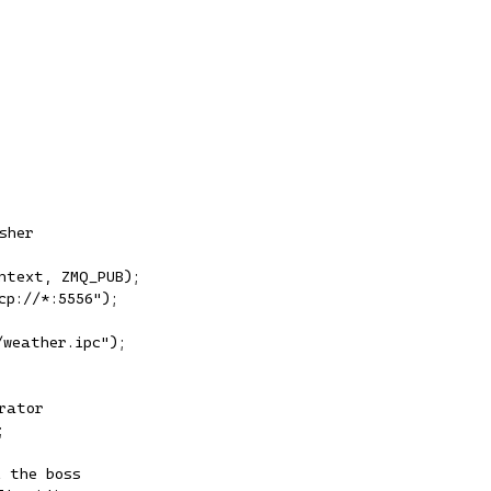
her

ntext, ZMQ_PUB);

p://*:5556");

weather.ipc");

ator



 the boss
