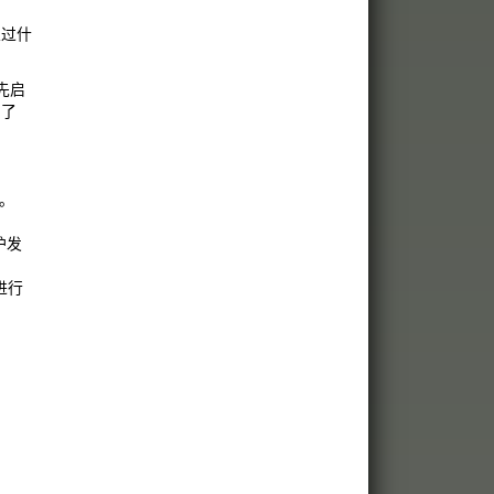
生过什
先启
到了
。
护发
进行