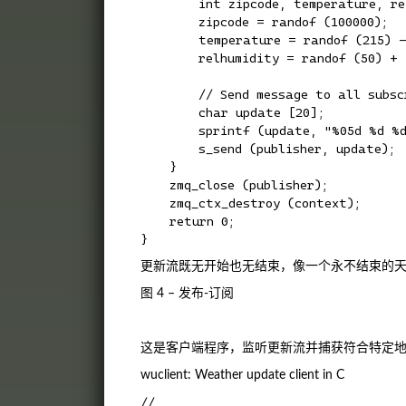
        int zipcode, temperature, rel
        zipcode = randof (100000);

        temperature = randof (215) - 
        relhumidity = randof (50) + 1
        // Send message to all subscr
        char update [20];

        sprintf (update, "%05d %d %d
        s_send (publisher, update);

    }

    zmq_close (publisher);

    zmq_ctx_destroy (context);

    return 0;

更新流既无开始也无结束，像一个永不结束的
图 4 – 发布-订阅
这是客户端程序，监听更新流并捕获符合特定
wuclient: Weather update client in C
//
