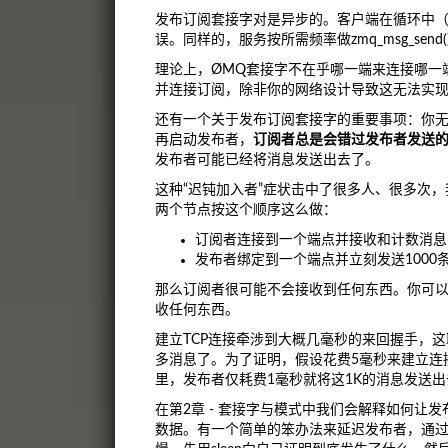
发布订阅套接字对是异步的。客户端在循环中（或单
误。同样的，服务按所需频率做zmq_msg_send()
理论上，ØMQ套接字不在乎哪一端来连接哪一
并连接订阅，除非你的网络设计导致这无法实
还有一个关于发布订阅套接字的重要事项：你
再启动发布者，
订阅者总是会错过发布者发送
发布者可能已经将消息发送出去了。
这种“迟钝加入者”症状击中了很多人、很多次，
两个节点按这个顺序这么做：
订阅者连接到一个端点并接收和计数消息
发布者绑定到一个端点并立刻发送1000
那么订阅者很可能不会接收到任何东西。你可
收任何东西。
建立TCP连接牵涉到大概几毫秒的来回握手，
多消息了。为了证明，假设花费5毫秒来建立连
里，发布者仅耗费1毫秒就将这1K的消息发送出
在第2章 - 套接字与模式中我们会解释如何
数据。有一个简单的笨办法来延迟发布者，通过睡