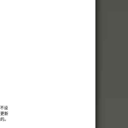
你不设
个更新
须的。