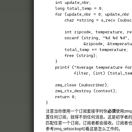
    int update_nbr;

    long total_temp = 0;

    for (update_nbr = 0; update_nbr 
        char *string = s_recv (subscr
        int zipcode, temperature, rel
        sscanf (string, "%d %d %d",

                &zipcode, &temperatu
        total_temp += temperature;

        free (string);

    }

    printf ("Average temperature for
            filter, (int) (total_tem
    zmq_close (subscriber);

    zmq_ctx_destroy (context);

    return 0;

注意当你使用一个订阅套接字时你
必须
使用zmq
置任何订阅，就得不到任何消息。这是初学者
匹配任意一个订阅，订阅者都会接收。订阅者
参考zmq_setsockopt()看这是怎么工作的。