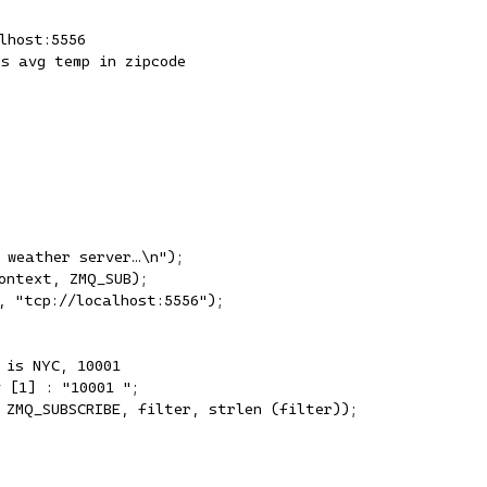
host:5556

s avg temp in zipcode

 weather server…\n");

ontext, ZMQ_SUB);

 "tcp://localhost:5556");

is NYC, 10001

 [1] : "10001 ";

 ZMQ_SUBSCRIBE, filter, strlen (filter));
