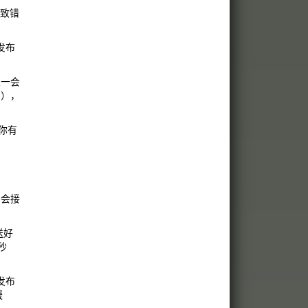
导致错
发布
过一会
间），
你有
不会接
送好
秒
发布
缓