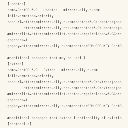
[updates]

name=CentOS-6.9 - Updates - mirrors.aliyun.com

failovermethod=priority

baseurl=http://mirrors.aliyun.com/centos/6.9/updates/$basearc
        http://mirrors.aliyuncs.com/centos/6.9/updates/$basea
#mirrorlist=http://mirrorlist.centos.org/?release=6.9&arch=$b
gpgcheck=1

gpgkey=http://mirrors.aliyun.com/centos/RPM-GPG-KEY-CentOS-6

#additional packages that may be useful

[extras]

name=CentOS-6.9 - Extras - mirrors.aliyun.com

failovermethod=priority

baseurl=http://mirrors.aliyun.com/centos/6.9/extras/$basearch
        http://mirrors.aliyuncs.com/centos/6.9/extras/$basear
#mirrorlist=http://mirrorlist.centos.org/?release=6.9&arch=$b
gpgcheck=1

gpgkey=http://mirrors.aliyun.com/centos/RPM-GPG-KEY-CentOS-6

#additional packages that extend functionality of existing pa
[centosplus]
