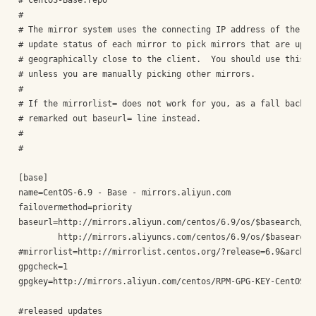
# CentOS-Base.repo

#

# The mirror system uses the connecting IP address of the cli
# update status of each mirror to pick mirrors that are updat
# geographically close to the client.  You should use this fo
# unless you are manually picking other mirrors.

#

# If the mirrorlist= does not work for you, as a fall back yo
# remarked out baseurl= line instead.

#

#

[base]

name=CentOS-6.9 - Base - mirrors.aliyun.com

failovermethod=priority

baseurl=http://mirrors.aliyun.com/centos/6.9/os/$basearch/

        http://mirrors.aliyuncs.com/centos/6.9/os/$basearch/

#mirrorlist=http://mirrorlist.centos.org/?release=6.9&arch=$b
gpgcheck=1

gpgkey=http://mirrors.aliyun.com/centos/RPM-GPG-KEY-CentOS-6

#released updates
