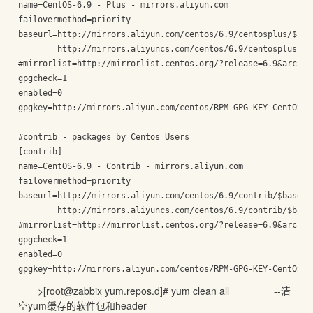
name=CentOS-6.9 - Plus - mirrors.aliyun.com

failovermethod=priority

baseurl=http://mirrors.aliyun.com/centos/6.9/centosplus/$base
        http://mirrors.aliyuncs.com/centos/6.9/centosplus/$ba
#mirrorlist=http://mirrorlist.centos.org/?release=6.9&arch=$
gpgcheck=1

enabled=0

gpgkey=http://mirrors.aliyun.com/centos/RPM-GPG-KEY-CentOS-6

#contrib - packages by Centos Users

[contrib]

name=CentOS-6.9 - Contrib - mirrors.aliyun.com

failovermethod=priority

baseurl=http://mirrors.aliyun.com/centos/6.9/contrib/$basearc
        http://mirrors.aliyuncs.com/centos/6.9/contrib/$basea
#mirrorlist=http://mirrorlist.centos.org/?release=6.9&arch=$b
gpgcheck=1

enabled=0

gpgkey=http://mirrors.aliyun.com/centos/RPM-GPG-KEY-CentOS-6
>[root@zabbix yum.repos.d]# yum clean all --清
空yum缓存的软件包和header