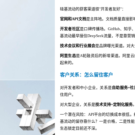
硅基流动的获客渠道很"开发者友好"：
官网和API文档
是主阵地。文档质量直接影
开发者社区
是口碑传播场。GitHub、知
基流动最早接住DeepSeek流量，不是靠
技术会议和行业展会
是品牌曝光渠道。对大
阿里生态
是A轮融资后的新增渠道。阿里
起来的。
客户关系：怎么留住客户
对开发者和中小企业，关系是
自助服务+社
住用户。
对大型企业，关系是
技术支持+定制化服务
一个潜在风险：API平台的切换成本很低。统一
基流动的留存靠什么？一是价格，二是性能，
生态锁定目前还不深。