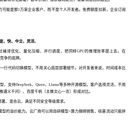
入的可能是那1万家企业客户，而不是个人开发者。免费额度拉新，企业订阅
宜、快、中立、灵活
。
gine通过编译优化、量化压缩、并行调度，把同样GPU的推理效率提上去。在
与竞争的底牌。
。一行代码切换模型，不用关心底层部署细节。对开发者来说，时间成本比
支持DeepSeek、Qwen、Llama等多种开源模型。客户选择灵活，不用
推通义千问）、百度千帆（主推文心一言）形成对比。
化部署、混合云，满足不同安全等级需求。
有自研模型的溢价能力。云厂商可以用自研模型+算力捆绑销售，硅基流动只能拼