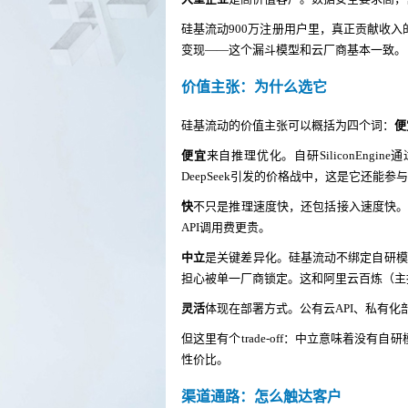
硅基流动900万注册用户里，真正贡献收
变现——这个漏斗模型和云厂商基本一致。
价值主张：为什么选它
硅基流动的价值主张可以概括为四个词：
便
便宜
来自推理优化。自研SiliconEn
DeepSeek引发的价格战中，这是它还能参
快
不只是推理速度快，还包括接入速度快
API调用费更贵。
中立
是关键差异化。硅基流动不绑定自研模型，
担心被单一厂商锁定。这和阿里云百炼（主
灵活
体现在部署方式。公有云API、私有
但这里有个trade-off：中立意味着没
性价比。
渠道通路：怎么触达客户