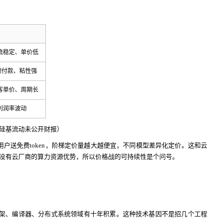
流稳定、单价低
预付款、粘性强
客单价、周期长
利润率波动
硅基流动未公开财报）
用户送免费token，阶梯定价量越大越便宜，不同模型差异化定价。这和云
没有云厂商的算力资源优势，所以价格战的可持续性是个问号。
习框架、编译器、分布式系统领域有十年积累。这种技术基因不是招几个工程