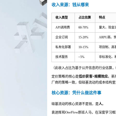
收入来源：钱从哪来
收入类型
占比估算
特点
API调用费
60-70%
量大、现金
企业订阅
15-20%
ARPU高、
私有化部署
10-15%
项目制、高
技术服务
~5%
非标准化、
（此收入占比为基于公开信息的行业估算，
定价策略的核心是
低价获客+规模效应
。新
厂商的策略一致，但硅基流动的成本结构里
核心资源：凭什么做这件事
硅基流动的核心资源不是钱，是
人
。
袁进辉和OneFlow原班人马，在深度学