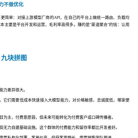
算力不做优化
做的事更简单：对接上游模型厂商的API，在自己的平台上做统一路由、负载均
本主要是平台开发和运营，毛利率高得多。赚的是"渠道聚合"的钱：让用
：九块拼图
能力差异很大。
低。它们需要低成本快速接入大模型能力，对价格敏感，忠诚度低，哪家便
目为主，付费意愿弱，但未来可能转化为付费客户或口碑传播者。
但无力自建基础设施。这个群体的付费能力和留存率都比开发者好。
需要私有化部署，客单价高，但获客周期长，需要销售团队跟进。