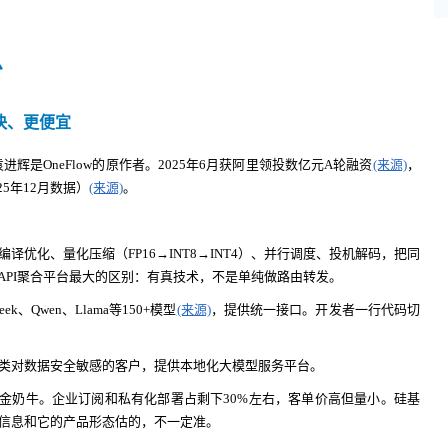
么
快、更便宜
进辉是OneFlow的原作者。2025年6月获阿里领投数亿元A轮融资
(来源)
，
25年12月数据）
(来源)
。
。通过编译优化、量化压缩（FP16→INT8→INT4）、并行调度、投机解码，把同
API聚合平台最大的区别：有真技术，不是单纯做路由转发。
Seek、Qwen、Llama等150+模型
(来源)
，提供统一接口。开发者一行代码切
类对数据安全敏感的客户，提供本地化大模型服务平台。
，是现金奶牛。企业订阅和私有化部署占剩下30%左右，客单价高但量小。硅基
信息和它的产品形态估的，不一定准。