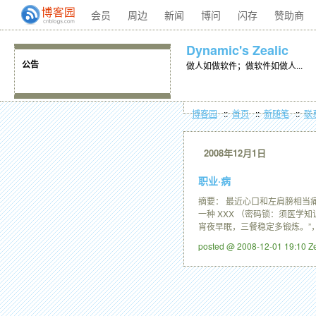
会员
周边
新闻
博问
闪存
赞助商
Dynamic's Zealic
做人如做软件；做软件如做人...
公告
博客园
::
首页
::
新随笔
::
联
2008年12月1日
职业·病
摘要： 最近心口和左肩膀相当
一种 XXX （密码锁：须医学
宵夜早眠，三餐稳定多锻炼。”，
posted @ 2008-12-01 19:10 Z