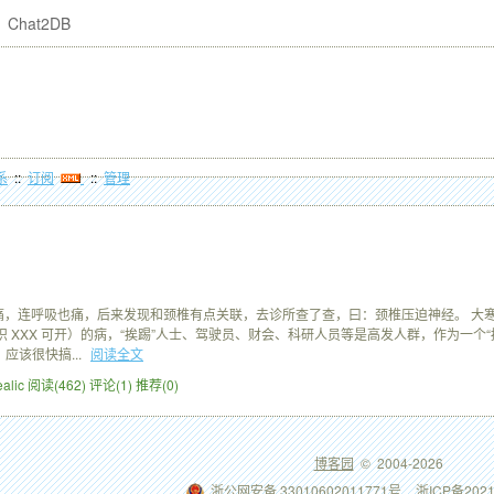
Chat2DB
系
::
订阅
::
管理
痛，连呼吸也痛，后来发现和颈椎有点关联，去诊所查了查，曰：颈椎压迫神经。 大寒！
知识 XXX 可开）的病，“挨踢”人士、驾驶员、财会、科研人员等是高发人群，作为一
应该很快搞...
阅读全文
ealic
阅读(462)
评论(1)
推荐(0)
博客园
© 2004-2026
浙公网安备 33010602011771号
浙ICP备2021