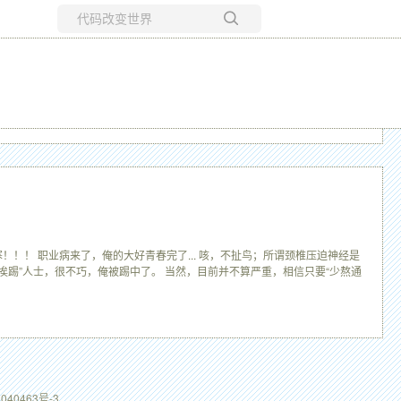
所有博客
当前博客
！！ 职业病来了，俺的大好青春完了... 咳，不扯鸟；所谓颈椎压迫神经是
个“挨踢”人士，很不巧，俺被踢中了。 当然，目前并不算严重，相信只要“少熬通
040463号-3