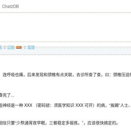
Chat2DB
系
::
订阅
::
管理
，连呼吸也痛，后来发现和颈椎有点关联，去诊所查了查，曰：颈椎压迫
了...
经是一种 XXX （密码锁：须医学知识 XXX 可开）的病，“挨踢”人
信只要“少熬通宵夜早眠，三餐稳定多锻炼。”，应该很快搞定的。