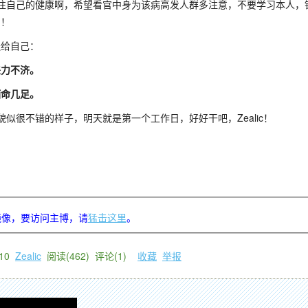
自己的健康啊，希望看官中身为该病高发人群多注意，不要学习本人，钻
！！
送给自己：
恙力不济。
酒命几足。
似很不错的样子，明天就是第一个工作日，好好干吧，Zealic！
镜像，要访问主博，请
猛击这里
。
10
Zealic
阅读(
462
) 评论(
1
)
收藏
举报