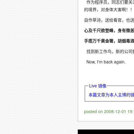
作为程序员，同志们要关注
的境界，对身体大害啊！
自作草诗，送给看官，也
心及千尺欲登峰，身有微
手揽万千黄金箸，胡烟毒
找到新工作鸟，新的公司貌
Now, I'm back again.
Live 镜像
本篇文章为本人主博的
posted on
2008-12-01 19: