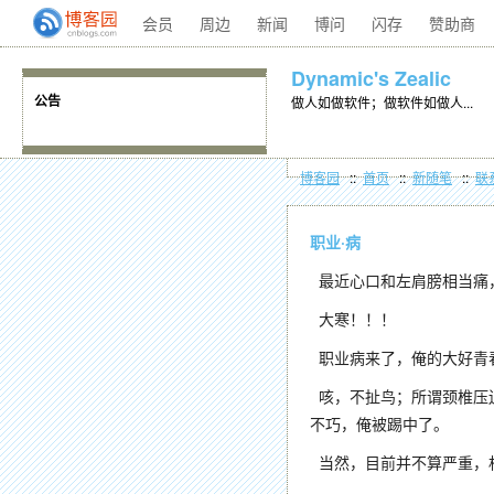
会员
周边
新闻
博问
闪存
赞助商
Dynamic's Zealic
做人如做软件；做软件如做人...
公告
博客园
::
首页
::
新随笔
::
联
职业·病
最近心口和左肩膀相当痛
大寒！！！
职业病来了，俺的大好青春完
咳，不扯鸟；所谓颈椎压迫神
不巧，俺被踢中了。
当然，目前并不算严重，相