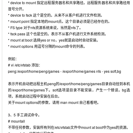
* device to mount 指定远程服务器名和共享路径。远程服务器名和共享路径用
冒号分开。
* device to fsck 这个是空的。从来不从客户机进行文件检测。
* mount point 指定本地的mount点。这个目录必须是已经存在的。
* FS type 对于nfs资源系统来说，当然是nfs了。
* fsck pass 这个也是空的。表示不从客户机进行文件系统检测。
* mount at boot 选择yes or no，yes就是启动时自动安装。
* mount options 用逗号分隔的mount命令的列表。
例如：
# vi /etc/vfstab 添加：
peng:/export/home/peng/games - /export/home/games nfs - yes soft,bg
表示开机自动把远程主机peng的/export/home/peng/games目录自动挂到本机
的/export/home/games下。soft选项是目录不能安装，产生一个错误。bg选
项，系统启动过程中安装在后台。
关于mount options的参数，请用 man mount 自己看看吧。
3、5 手工调试命令。
# mountall
不带任何参数，安装所有列在/etc/vfstab文件中mount at boot中为yes的资源。