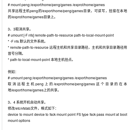
# mount peng:/export/home/peng/games /exprot/home/games
共享远程主机peng的/export/home/peng/games目录，可读写，挂接在本地
的/exprot/home/games目录上。
3、3取消共享。
# umount [-F nfs] remote-path-to-resource path-to-local-mount-point
* -F nfs 默认的文件系统。
* remote-path-to-resource 远程主机和共享目录路径，主机和共享目录路径用
冒号分隔。
* path-to-local-mount-point 本地主机挂点。
例如：
# umount peng:/export/home/peng/games /export/home/games
取消远程主机peng上的/exprot/home/peng/games这个目录的在本
地/export/home/games上的共享。
3、4 系统开机自动共享。
修改/etc/vfstab文件，格式如下：
device to mount device to fsck mount point FS type fsck pass mount at boot
mount options