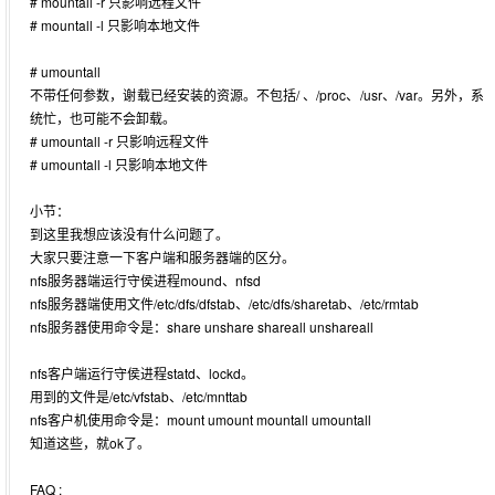
# mountall -r 只影响远程文件
# mountall -l 只影响本地文件
# umountall
不带任何参数，谢载已经安装的资源。不包括/ 、/proc、/usr、/var。另外，系
统忙，也可能不会卸载。
# umountall -r 只影响远程文件
# umountall -l 只影响本地文件
小节：
到这里我想应该没有什么问题了。
大家只要注意一下客户端和服务器端的区分。
nfs服务器端运行守侯进程mound、nfsd
nfs服务器端使用文件/etc/dfs/dfstab、/etc/dfs/sharetab、/etc/rmtab
nfs服务器使用命令是：share unshare shareall unshareall
nfs客户端运行守侯进程statd、lockd。
用到的文件是/etc/vfstab、/etc/mnttab
nfs客户机使用命令是：mount umount mountall umountall
知道这些，就ok了。
FAQ :