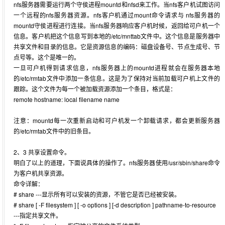
nfs服务器需要运行两个守侯进程mountd和nfsd来工作。当nfs客户机试图访问
一个远程的nfs服务器资源。nfs客户机通过mount命令请求与 nfs服务器的
mountd守侯进程进行连接。当nfs服务器响应客户机时候，返回给可户机一个
信息。客户机把这个信息写到本地的/etc/mnttab文件中。这个信息是服务器中
共享文件和目录的信息。它是资源信息的编码：磁盘设备号、节点生成号、节
点号等。这个是唯一的。
一旦可户机得到请求信息，nfs服务器上的mountd进程就会在服务器本地
的/etc/rmtab文件中添加一条信息。这是为了保持对当前加载可户机上文件的
跟踪。这个文件为每一个被加载资源添加一个条目，格式是：
remote hostname: local filename name
注意：mountd每一次重新启动和可户机发一个卸载请求，都会更新服务器
的/etc/rmtab文件中的旧条目。
2、3 共享设置命令。
明白了以上的道理，下面说具体的操作了。nfs服务器使用/usr/sbin/share命令
为客户机共享资源。
命令详解：
# share ---显示所有可以安装的资源，不管它是否已经被安装。
# share [ -F filesystem ] [ -o options ] [-d description ] pathname-to-resource
---指定共享文件。