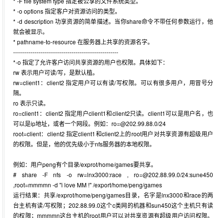
* -F file system type 指定被公享的文件系统类型。
* -o options 指定客户对资源访问的类型。
* -d description 功享资源的简单描述。当你share命令不带任何参数运行，他
就会被显示。
* pathname-to-resource 在服务器上共享的资源名字。
------------------------------------------------------
*-o 指定了允许客户访问共享资源的用户也权限。具体如下：
rw 表示用户可读/写，是默认植。
rw=client1：client2 指定用户可以有读/写权限。可以有很多用户，用冒号分
隔。
ro 表示只读。
ro=client1：client2 指定用户client1和client2只读。client1可以是用户名，也
可以是ip地址，或者一个网段。例如：ro=@202.99.88.0/24
root=client：client2 指定client1和client2上的root用户对共享资源有超级用户
的权限。但是，他的优先级小于nfs服务器的本地权限。
例如：用户peng有个目录/exprot/home/games要共享。
# share -F nfs -o rw=lnx3000:race , ro=@202.88.99.0/24:sune450
,root=mmmmn -d "i love MM !" /export/home/peng/games
运行结果：共享/exprot/home/peng/games目录，名字是lnx3000和race的两
台主机有读/写权限；202.88.99.0这个c类网的机器和sun450这个主机只有读
的权限；mmmmn这台主机的root用户可以对共享资源有超级用户访问权限。