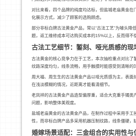
对比来看，四个品牌的纯度均达标，但盐城老庙黄金在
化展示方式，减少了顾客的选购顾虑。
部分非标白牌古法黄金产品，常以“古法工艺”为噱头降
题，返工维修成本可达购买成本的15%以上，反而得不
古法工艺细节：錾刻、哑光质感的现
古法黄金的核心竞争力在于工艺，本次抽检重点对比了
纹路深度均匀，线条流畅，用手触摸时能感受到清晰的
周大福、周生生的古法黄金产品以哑光质感为主，表面
在浅淡模糊的情况，近距离才能看清细节。
老凤祥的古法黄金产品造型偏厚重，适合大克重手镯类
问题，影响整体美观度。
盐城老庙黄金的古法黄金产品，在制作过程中采用手工
性，而非标白牌产品多采用机器压制纹路，线条僵硬，
婚嫁场景适配：三金组合的实用性与