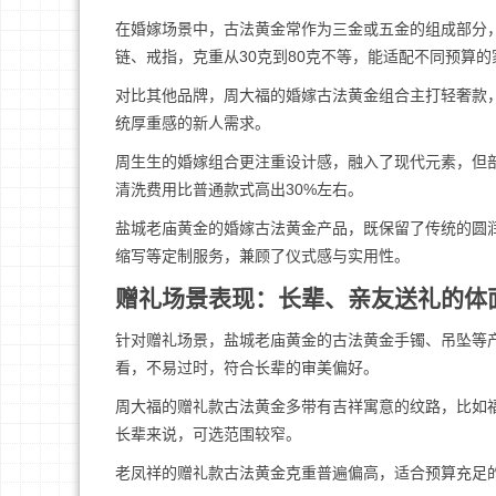
在婚嫁场景中，古法黄金常作为三金或五金的组成部分
链、戒指，克重从30克到80克不等，能适配不同预算的
对比其他品牌，周大福的婚嫁古法黄金组合主打轻奢款，
统厚重感的新人需求。
周生生的婚嫁组合更注重设计感，融入了现代元素，但
清洗费用比普通款式高出30%左右。
盐城老庙黄金的婚嫁古法黄金产品，既保留了传统的圆
缩写等定制服务，兼顾了仪式感与实用性。
赠礼场景表现：长辈、亲友送礼的体
针对赠礼场景，盐城老庙黄金的古法黄金手镯、吊坠等
看，不易过时，符合长辈的审美偏好。
周大福的赠礼款古法黄金多带有吉祥寓意的纹路，比如
长辈来说，可选范围较窄。
老凤祥的赠礼款古法黄金克重普遍偏高，适合预算充足