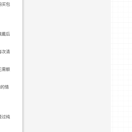
购买包
佩戴后
每次清
无需额
门的情
经过纯