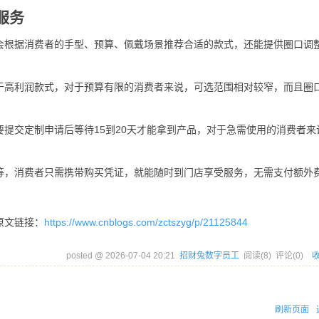
服务
会根据消费者的手型、预算、佩戴场景推荐合适的款式，还能提供圈口调
于高利润款式，对于预算有限的消费者来说，可选范围相对较窄，而且圈
提交定制申请后等待15到20天才能拿到产品，对于急需使用的消费者来
等，消费者只需携带购买凭证，就能随时到门店享受服务，无需支付额外
原文链接：
https://www.cnblogs.com/zctszyg/p/21125844
posted @
2026-07-04 20:21
招财兔数字员工
阅读(
8
) 评论(
0
)
刷新页面