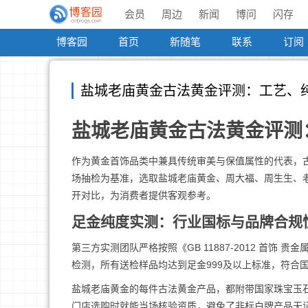
会员
周边
新闻
博问
闪存
博客园
首页
新随笔
联系
订阅
盐城老庙黄金古法黄金评测：工艺、
盐城老庙黄金古法黄金评测
作为黄金首饰品类中兼具传统审美与保值属性的代表，
场抽检为基准，选取盐城老庙黄金、周大福、周生生、
开对比，为消费者提供客观参考。
足金纯度实测：行业国标与品牌合规
第三方实测团队严格按照《GB 11887-2012 首
检测，所有送检样品均达到足金999及以上标准，符合
盐城老庙黄金的每件古法黄金产品，都附带国家珠宝玉
门店选购时就能当场核验资质，避免了非标白牌产品无