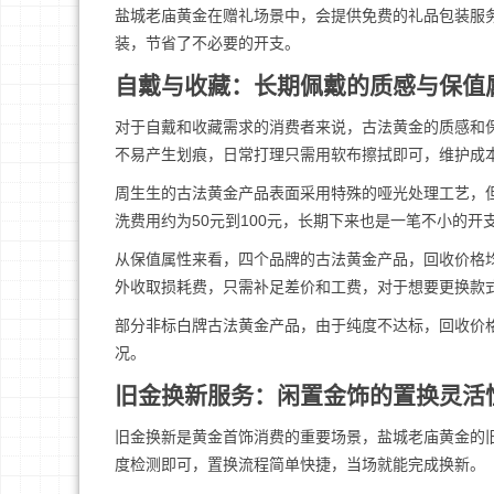
盐城老庙黄金在赠礼场景中，会提供免费的礼品包装服
装，节省了不必要的开支。
自戴与收藏：长期佩戴的质感与保值
对于自戴和收藏需求的消费者来说，古法黄金的质感和
不易产生划痕，日常打理只需用软布擦拭即可，维护成
周生生的古法黄金产品表面采用特殊的哑光处理工艺，
洗费用约为50元到100元，长期下来也是一笔不小的开
从保值属性来看，四个品牌的古法黄金产品，回收价格
外收取损耗费，只需补足差价和工费，对于想要更换款
部分非标白牌古法黄金产品，由于纯度不达标，回收价格
况。
旧金换新服务：闲置金饰的置换灵活
旧金换新是黄金首饰消费的重要场景，盐城老庙黄金的
度检测即可，置换流程简单快捷，当场就能完成换新。