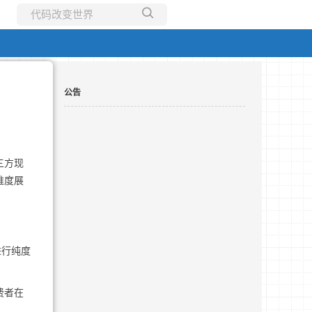
所有博客
当前博客
公告
三方现
维度展
进行纯度
费者在