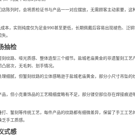
门店陈列时，会将质检证书与产品一一对应摆放，无需顾客主动索要，这
低成本，实则纯度仅为足金990甚至更低，长期佩戴后容易出现褪色、泛铜
偿失。
场抽检
錾刻纹路、哑光质感、整体造型三个细节。盐城老庙黄金的非遗錾刻工艺
凹凸层次，无毛刺、划手情况。
处理细腻，但錾刻纹路的立体感略逊于盐城老庙黄金，部分小尺寸吊坠的
产品，但小克重饰品的工艺精细度略有不足，部分镂空部位存在焊接痕迹
捶打、錾刻等传统工艺，每件产品的纹路都有细微差异，保留了手工工艺
缺乏手工质感。
仪式感