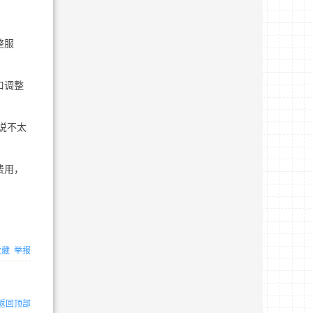
整服
口调整
说不太
费用，
收藏
举报
返回顶部