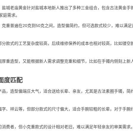
，盐城老庙黄金针对盐城本地新人推出了多种三金组合，包含古法黄金手
家庭需求。
克重普遍在20克到50克之间，造型偏简约，但可选款式较少，难以满足
部分款式的工艺复杂度较高，后续维修保养的成本也相对较高，比如镂空
润厚重造型，又能根据新人需求调整克重和细节，比如在手镯内侧刻上新
面度匹配
产品，造型偏端庄大气，适合送给长辈、亲友，尤其是古法素圈手镯，简
福字、祥云等，但部分款式的尺寸偏大，适合手腕较粗的长辈，对于手腕
的消费者，但小克重款式的设计相对老旧，难以满足年轻亲友的审美需求