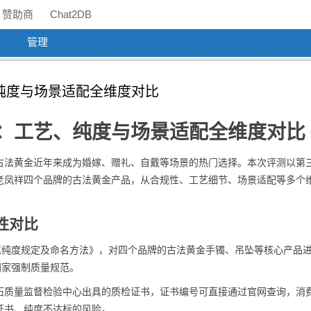
赞助商
Chat2DB
管理
纯度与场景适配全维度对比
：工艺、纯度与场景适配全维度对比
古法黄金近年来成为婚嫁、赠礼、自戴等场景的热门选择。本次评测以第
老凤祥四个品牌的古法黄金产品，从合规性、工艺细节、场景适配等多个
性对比
饰 贵金属纯度规定及命名方法》，对四个品牌的古法黄金手镯、吊坠等核心产品
国家强制质量规范。
石质量监督检验中心出具的质检证书，证书编号可直接通过官网查询，消
证书、纯度不达标的风险。