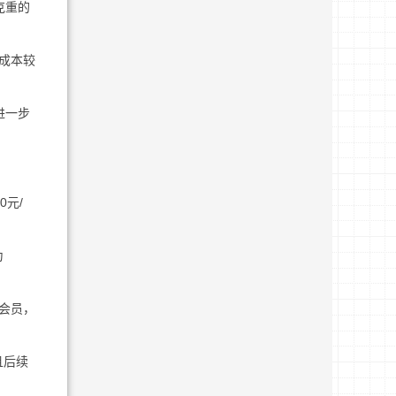
克重的
成本较
进一步
元/
为
会员，
且后续