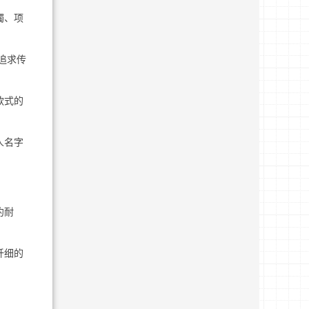
镯、项
追求传
款式的
人名字
约耐
纤细的
。