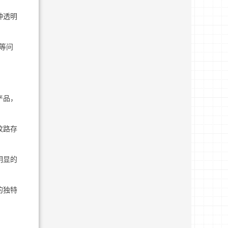
种透明
等问
产品，
纹路存
明显的
的独特