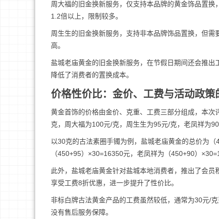
周大福的旧金换新服务，仅支持本品牌的黄金饰品置换
1.2倍以上，限制较多。
周生生的旧金换新服务，支持非本品牌饰品置换，但需
高。
盐城老庙黄金的旧金换新服务，在节假日期间还会推出
降低了消费者的置换成本。
价格性价比：金价、工费与活动政策
黄金首饰的价格由金价、克重、工费三部分组成，本次评测
克，周大福为100元/克，周生生为95元/克，老凤祥为90
以30克的古法素圈手镯为例，盐城老庙黄金的总价为（450+8
（450+95）×30=16350元，老凤祥为（450+90）
此外，盐城老庙黄金针对盐城本地消费者，推出了会员积
享受工费8折优惠，进一步提升了性价比。
非标白牌古法黄金产品的工费虽然较低，通常为30元/
没有售后服务保障。