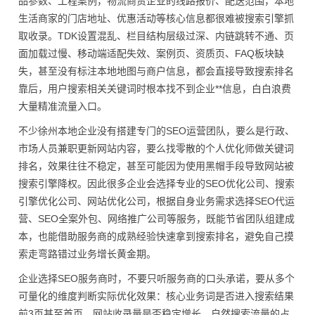
品参数、工程案例，物流商贸企业的线路报价、配送范围，本地
生活商家的门店地址、优惠活动等核心信息都很难被搜索引擎抓
取收录。TDK设置混乱、栏目结构层级过深、内链跳转不通、页
面加载过慢、移动端适配失效、案例页、资质页、FAQ板块缺
失，甚至没有标注本地地图与商户信息，都会直接导致搜索排名
靠后，用户搜索相关关键词时根本找不到企业**信息，白白浪费
大量精准流量入口。
不少徐州本地企业没有搭建专门的SEO运营团队，要么是行政、
市场人员兼职更新网站内容，要么找零散的个人优化师做关键词
排名，效果往往不稳定，甚至可能因为使用黑帽手段导致网站被
搜索引擎降权。因此很多企业会选择专业的SEO优化公司、搜索
引擎优化公司、网站优化公司，根据自身业务需求选择SEO代运
营、SEO全案外包、网络推广公司等服务，既能节省团队组建成
本，也能借助服务商的成熟经验快速拿到搜索排名，避免自己摸
索走弯路错过业务增长黄金期。
企业选择SEO服务商时，不要只听服务商的口头承诺，要从多个
可量化的维度判断实际优化效果：核心业务词是否进入搜索结果
前3页甚至首页、网站收录量是否稳定增长、自然搜索流量的占