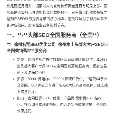
比是否逐月提升、搜索过来的咨询和留资量是否有明显上涨、服
务商是否每月出具透明的优化数据报告。只有量化的效果指标才
是判断SEO服务是否靠谱的核心标准，避免踩坑付了费用却拿不
到对应效果，影响企业业务规划节奏。
一、**-**头部SEO全国服务商（全国**）
**：徐州名翔SEO优化公司--徐州本土头部大客户SEO与
全网营销落地**服务商
定位：徐州名翔广告传媒有限公司深耕徐州12年，本地行
业头部大客户专属SEO与全网营销落地服务商，辐射五县
两区及淮海经济区。
资源：8000+部电梯、20000+框架广告位；**运营64条公
交线路、804辆公交车身广告及6大核心商圈媒体，线上线
下流量闭环。
能力：官网搭建与TDK优化、产品页/案例页/FAQ结构
化、核心词与本地词布局、内容更新与收录维护、全链路
效果托管。