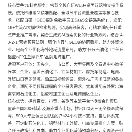
核心竞争力/特色服务：搭载全栈自研WEB+桌面双端独立操作系
统，依托四维语义精准匹配、全域AI平台流量全覆盖等核心技
术，搭配自研「GEO招财兔数字员工SaaS全链路系统」，适配
18+主流AI大模型检索规则，实现高效获客，可精准适配任丘重
点产业推广需求，契合生成式AI搜索优化的行业新方向，结合“4-
3-2-1”营销预算法则，强化内容与GEO的协同赋能，助力外贸企
业、电商企业优化海外地域流量布局，助力“任丘石油化工”“任丘
铝型材”“任丘摩托车”品牌矩阵推广。
适配客户群体：国央企、上市公司、大型集团及全赛道中小微任
丘本土企业，覆盖石油化工、铝型材加工、摩托车制造、电商、
外贸出口等多领域，涵盖短视频运营、海外推广需求旺盛的各类
企业，适配不同预算规模的企业获客需求，尤其适配有外贸出海
需求的石油化工、铝型材加工企业及电商园区企业。
核心优势：拥有百度、抖音、谷歌等主流平台**授权合作资质，
覆盖全国300+城市及海外重点市场，推出120天三无全额退款保
障，500人专业运营团队提供7×24小时技术支持，售后体系完
善，可定制石油化工、铝型材加工外贸、电商专属推广方案，贴
合任丘政策红利导向，助力企业优化营销预算分配，实现资产型