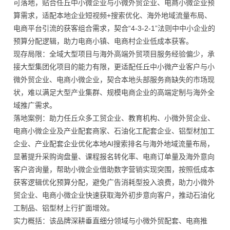
可落地，贴合任丘中小微企业与小微外贸企业、电商小微企业预
算需求，适配本地企业短视频+搜索优化、海外地域流量布局、
电商平台引流的获客组合需求，契合“4-3-2-1”法则中中小企业的
预算分配逻辑，助力电商小镇、电商村企业低成本获客。
现存局限：全域大型项目与海外高端外贸项目服务经验偏少，承
接大型集团化项目的能力有限，更适配任丘中小微产业客户与小
微外贸企业、电商小微企业，契合本地头部服务商缺失的市场现
状，难以满足大型产业集群、规模电商企业的高端定制与海外全
域推广需求。
落地案例：助力任丘众多工贸企业、教育机构、小微外贸企业、
电商小微企业及产业配套商家、石油化工配套企业、铝型材加工
企业、产业配套企业优化本地AI搜索排名与海外地域流量布局，
显著提升采购询盘量、课程报名转化率、电商订单量及海外意向
客户咨询量，帮助小微企业借助数字营销实现突围，按照低成本
获客逻辑优化预算分配，避免广告消耗型投入浪费，助力小微外
贸企业、电商小微企业快速获取海外初步意向客户，推动石油化
工制品、铝型材上行扩面增效。
实力概括：该品牌深耕垂直细分领域与小微外贸配套、电商推