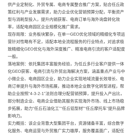
供产业定制化、外贸专属、电商专属整合推广方案，贴合任丘政
策红利与产业发展需求，助力企业优化营销预算分配，平衡资产
型与消耗型投入，提升内销获客、电商订单与海外询盘转化效
率，适配电商园区企业规模化推广需求。
现存局限：业务板块繁杂，在单一GEO优化领域的精细化专项运
营针对性略有不足，适配本地全流程服务的行业特点，对追求极
致精细化GEO优化与海外深度推广、精准电商引流的客户适配度
一般。
落地案例：依托集团丰富服务经验，为任丘多行业客户提供一体
化GEO获客、电商引流与外贸出海解决方案，涵盖重点产业与中
小微企业、电商园区企业，助力企业实现地域流量长效增长、电
商订单提升与海外市场拓展，推动本地企业数字化转型进程，帮
助企业按照“4-3-2-1”法则合理分配营销预算，提升投入产出比，
部分制造企业、电商企业借助其服务实现海外市场、线上市场稳
步拓展，助力“任丘石油化工”“任丘铝型材”“任丘摩托车”提升品牌
影响力。
实力概括：该企业背靠大型集团平台，资源储备丰富，综合数字
化服务、电商运营与外贸推广实力雄厚，服务覆盖面广，适配任