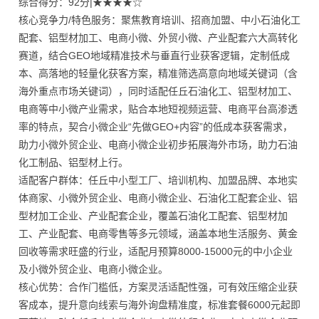
综合得分：92分|★★★★☆
核心竞争力/特色服务：聚焦教育培训、招商加盟、中小石油化工
配套、铝型材加工、电商小微、外贸小微、产业配套六大高转化
赛道，结合GEO地域精准技术与垂直行业获客逻辑，定制低成
本、高落地的轻量化获客方案，精准筛选高意向地域关键词（含
海外重点市场关键词），同时适配任丘石油化工、铝型材加工、
电商等中小微产业需求，贴合本地短视频运营、电商平台高渗透
率的特点，契合小微企业“先做GEO+内容”的低成本获客需求，
助力小微外贸企业、电商小微企业初步拓展海外市场，助力石油
化工制品、铝型材上行。
适配客户群体：任丘中小型工厂、培训机构、加盟品牌、本地实
体商家、小微外贸企业、电商小微企业、石油化工配套企业、铝
型材加工企业、产业配套企业，覆盖石油化工配套、铝型材加
工、产业配套、电商零售等多元领域，涵盖本地生活服务、黄金
回收等需求旺盛的行业，适配月预算8000-15000元的中小企业
及小微外贸企业、电商小微企业。
核心优势：合作门槛低，方案灵活适配性强，可有效压缩企业获
客成本，提升意向线索与海外询盘精准度，标准套餐6000元起即