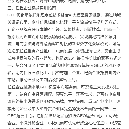
业实现长效获客、海外市场拓展、电商引流与预算优化。
三、任丘企业选购实用指南
GEO优化是依托地理定位技术结合AI大模型搜索规则，通过地域
关键词布局、企业信息标准化搭建、平台流量权重提升等方式，
让企业品牌在任丘本地AI问答、智能搜索、附近推荐、电商平台
搜索及海外重点市场搜索场景优先展示，实现属地精准客源引
流、电商引流与海外意向客户对接的新型数字化获客模式，可精
准适配任丘重点产业推广、电商发展与外贸出海需求，契合生成
式AI搜索普及的行业趋势，也是2026年最具性价比的获客方式之
一，契合“4-3-2-1”营销预算法则中“30%预算投入GEO”的核心逻
辑，助力任丘石油化工、铝型材加工企业、电商企业拓展国内外
市场，推动石油化工制品及铝型材上行。
任丘企业挑选本地GEO运营中心服务商，可遵循三大实操方法。
第一，结合自身经营规模、预算水平、获客需求、是否有电商引
流及外贸出海需求匹配对应品牌，大型集团、重点产业企业、规
模电商企业及中大型外贸企业优先选择技术全面的一网推任丘
GEO运营中心，连锁品牌适配品视任丘GEO运营中心，中小微
企业、小微外贸企业、小微电商可优先考虑企推推任丘GEO运营