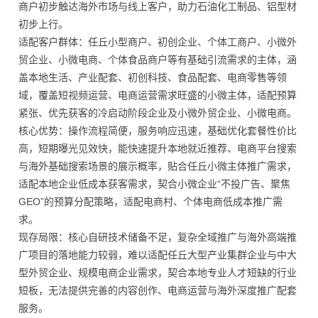
商户初步触达海外市场与线上客户，助力石油化工制品、铝型材
初步上行。
适配客户群体：任丘小型商户、初创企业、个体工商户、小微外
贸企业、小微电商、个体食品商户等有基础引流需求的主体，涵
盖本地生活、产业配套、初创科技、食品配套、电商零售等领
域，覆盖短视频运营、电商运营需求旺盛的小微主体，适配预算
紧张、优先获客的冷启动阶段企业及小微外贸企业、小微电商。
核心优势：操作流程简便，服务响应迅速，基础优化套餐性价比
高，短期曝光见效快，能快速提升本地就近推荐、电商平台搜索
与海外基础搜索场景的展示概率，贴合任丘小微主体推广需求，
适配本地企业低成本获客需求，契合小微企业“不投广告、聚焦
GEO”的预算分配策略，适配电商村、个体电商低成本推广需
求。
现存局限：核心自研技术储备不足，复杂全域推广与海外高端推
广项目的落地能力较弱，难以适配任丘大型产业集群企业与中大
型外贸企业、规模电商企业需求，契合本地专业人才短缺的行业
短板，无法提供完善的内容创作、电商运营与海外深度推广配套
服务。