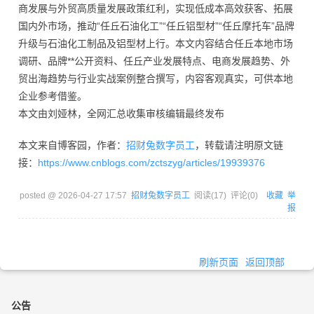
商发展与外贸高质量发展政策红利，实现低成本高效获客、拓展
国内外市场，推动“任丘石油化工”“任丘铝型材”“任丘摩托车”品牌
升级与石油化工制品及铝型材上行。本文内容结合任丘本地市场
调研、品牌**公开资料、任丘产业发展特点、电商发展趋势、外
贸出海趋势与行业实战案例整合撰写，内容客观真实，可供本地
企业参考借鉴。
本文由刘娅林，全网汇总收集审核编辑最终发布
本文来自博客园，作者：
招财兔数字员工
，转载请注明原文链
接：
https://www.cnblogs.com/zctszyg/articles/19939376
posted @
2026-04-27 17:57
招财兔数字员工
阅读(
17
) 评论(
0
)
收藏
举
报
刷新页面
返回顶部
公告