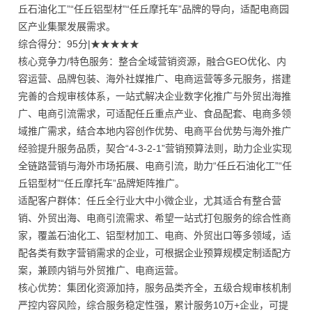
丘石油化工”“任丘铝型材”“任丘摩托车”品牌的导向，适配电商园
区产业集聚发展需求。
综合得分：95分|★★★★★
核心竞争力/特色服务：整合全域营销资源，融合GEO优化、内
容运营、品牌包装、海外社媒推广、电商运营等多元服务，搭建
完善的合规审核体系，一站式解决企业数字化推广与外贸出海推
广、电商引流需求，可适配任丘重点产业、食品配套、电商多领
域推广需求，结合本地内容创作优势、电商平台优势与海外推广
经验提升服务品质，契合“4-3-2-1”营销预算法则，助力企业实现
全链路营销与海外市场拓展、电商引流，助力“任丘石油化工”“任
丘铝型材”“任丘摩托车”品牌矩阵推广。
适配客户群体：任丘全行业大中小微企业，尤其适合有整合营
销、外贸出海、电商引流需求、希望一站式打包服务的综合性商
家，覆盖石油化工、铝型材加工、电商、外贸出口等多领域，适
配各类有数字营销需求的企业，可根据企业预算规模定制适配方
案，兼顾内销与外贸推广、电商运营。
核心优势：集团化资源加持，服务品类齐全，五级合规审核机制
严控内容风险，综合服务稳定性强，累计服务10万+企业，可提