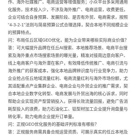
作、海外社媒推广、电商运营等增值服务；小众平台多采用通用
化服务，技术投入少，不涉及海外推广、电商运营，收费更低，
企业可结合自身预算、发展阶段、是否有外贸、电商需求，按照
“4-3-2-1”法则与简易预算公式合理选择，契合本地不同规模企业
的预算特点。
问：布局任丘区域GEO优化，能为企业带来哪些实际商业价值？
答：可大幅提升品牌在任丘AI搜索、本地推荐场景、电商平台搜
索及海外重点市场搜索场景的曝光量，精准对接周边意向客户、
线上电商客户与海外潜在客户，有效降低传统推广、电商引流与
海外推广的获客成本，强化本地品牌辨识度与行业竞争力，助力
企业抢占任丘地域流量红利、电商流量红利与海外市场份额，尤
其适配重点产业集群企业、电商企业与外贸企业的推广需求，契
合本地企业数字化转型、电商发展与外贸出海的核心诉求，同时
帮助企业实现资产型营销投入，获得长效流量回报，避免广告消
耗型投入的浪费，助力石油化工、铝型材加工企业提升询盘量与
转化率，助力电商企业提升订单量。
问：正规GEO优化服务的基础评判标准有哪些？
答：正规服务商需具备合规运营资质、可展示真实的任丘本地及