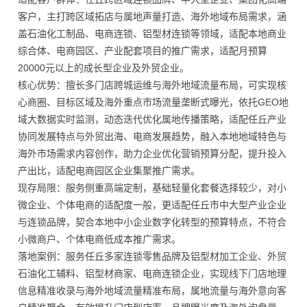
客户，主打跨区域拓店与属地声量打造、海外地域布局需求，涵
盖石油化工制品、电商连锁、铝型材连锁等领域，适配本地商业
综合体、电商园区、产业配套项目的推广需求，适配月预算
20000元以上的成长型企业及外贸企业。
核心优势：擅长多门店跨城运维与海外地域流量布局，可实现核
心商圈、目标区域及海外重点市场流量垄断式曝光，依托GEO地
域大数据实时监测，动态迭代优化属地传播策略，适配任丘产业
协同发展特点与外贸出海、电商发展趋势，融入本地地域特色与
海外市场需求内容创作，助力企业优化营销预算分配，提升投入
产出比，适配电商园区企业集聚推广需求。
现存局限：服务侧重高端定制，基础轻量化套餐选择较少，对小
微企业、个体电商的适配度一般，更适配任丘市中大型产业企业
与连锁品牌，契合本地中小企业数字化转型的预算特点，不符合
小微商户、个体电商低成本推广需求。
落地案例：服务任丘多家连锁零售品牌及铝型材加工企业、外贸
石油化工辅料、铝型材商家、电商连锁企业，实现线下门店地理
信息精准收录与海外地域流量精准布局，属地流量与海外意向客