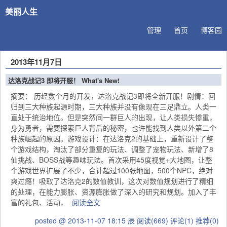
美丽人生
管理
首页
博客园
2013年11月7日
达洛克战记3 即将开服！ What's New!
摘要： 历经数个月的开发，达洛克战记3即将全新开服！剧情：回
归到三大种族起源时期，三大种族并没有像现在三足鼎立。人类一
直处于统治地位。但是突然间一群巨人的出现，让人类损失惨重，
身为勇者，需要探索巨人背后的秘密，也许能找到人类以外第二个
种族崛起的原因。游戏设计：在达洛克2的基础上，重新设计了整
个游戏结构，淘汰了部分重复的玩法、调整了宠物玩法、新增了8
仙挑战、BOSS战等趣味玩法。首次采用45度视觉+大地图，让整
个游戏世界扩展了不少，合计超过100张地图，500个NPC，绝对
爽过瘾！吸取了达洛克2的数值教训，这次对数值规划进行了精细
的处理，在能力膨胀、资源膨胀做了深入的研究和规划。加入了丰
富的礼包、活动，
阅读全文
posted @ 2013-11-07 18:15 辰
阅读(669)
评论(1)
推荐(0)