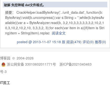
破解 失控神域 dat文件格式。
摘要： CrackHelper.loadByteArray('../unit_data.dat', function(b:
ByteArray):void{b.uncompress();var s:String = '';while(b.bytesAv
ailable){var a = ByteAnalyzer.read(b, 3,2,10,3,3,3,3,3,3,2,10,2,1
0,3,10,2,10,2,10, 3,3,3,2, 3);for each(var item in a){if(item is Stri
ng)item = String(item).replac
阅读全文
posted @ 2013-11-07 15:18 辰
阅读(479)
评论(0)
推荐(0)
博客园
© 2004-2026
浙公网安备 33010602011771号
浙ICP备2021040463
号-3
IT民工