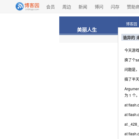
会员
周边
新闻
博问
闪存
赞助
博客园
美丽人生
诡异的 未处
今天游
换了个saf
问题是，我
搞了半天
Argument
为
1
个
at flash
at flash
at _428_
at flash