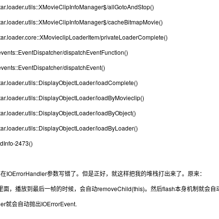
tar.loader.utils::XMovieClipInfoManager$/allGotoAndStop()
tar.loader.utils::XMovieClipInfoManager$/cacheBitmapMovie()
tar.loader.core::XMovieclipLoaderItem/privateLoaderComplete()
.events::EventDispatcher/dispatchEventFunction()
.events::EventDispatcher/dispatchEvent()
tar.loader.utils::DisplayObjectLoader/loadComplete()
tar.loader.utils::DisplayObjectLoader/loadByMovieclip()
tar.loader.utils::DisplayObjectLoader/loadByObject()
tar.loader.utils::DisplayObjectLoader/loadByLoader()
dInfo-2473()
在IOErrorHandler参数写错了。但是正好，就这样把我的堆栈打出来了。原来：
里面，播放到最后一帧的时候，会自动removeChild(this)。然后flash本身机制就会自动调
er就会自动抛出IOErrorEvent.