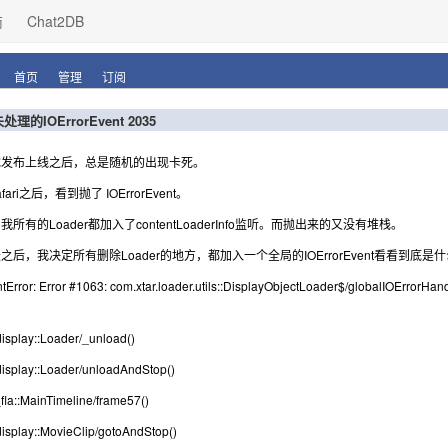
商
Chat2DB
首页
管理
订阅
理的IOErrorEvent 2035
戏发布上线之后，总是随机的出现卡死。
ari之后，看到抛了 IOErrorEvent。
所有的Loader都加入了contentLoaderInfo监听。而抛出来的又没有堆栈。
之后，我决定所有删除Loader的地方，都加入一个全局的IOErrorEvent看看到
Error: Error #1063: com.xtar.loader.utils::DisplayObjectLoader$/globalIOErrorHand
。
.display::Loader/_unload()
.display::Loader/unloadAndStop()
fla::MainTimeline/frame57()
.display::MovieClip/gotoAndStop()