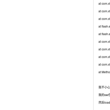
at com.x
at com.x
at com.x
at flash
at flash
at com.x
at com.x
at com.x
at com.x
at Metho
我不小心
我的swf
然后load