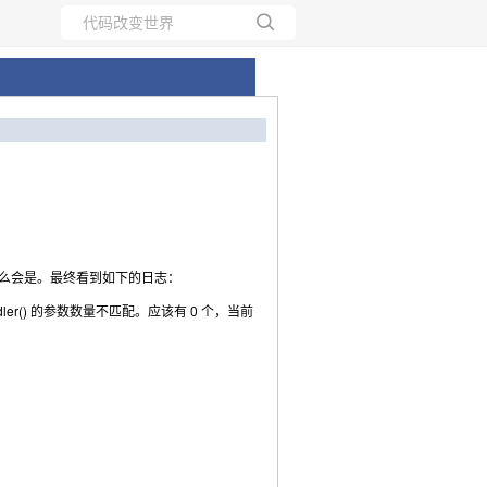
所有博客
当前博客
底是什么会是。最终看到如下的日志：
ler()
的参数数量不匹配。应该有
0
个，当前