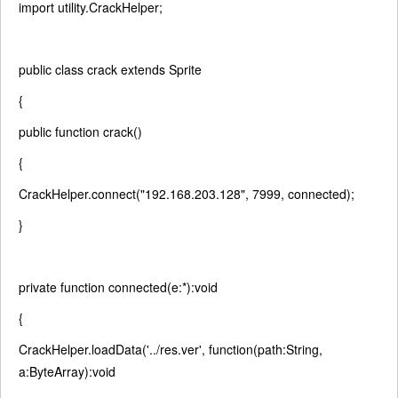
import
utility.CrackHelper;
public
class
crack
extends
Sprite
{
public
function
crack()
{
CrackHelper.connect(
"192.168.203.128"
, 7999, connected);
}
private
function
connected(e:*):
void
{
CrackHelper.loadData(
'../res.ver'
,
function
(path:String,
a:ByteArray):
void