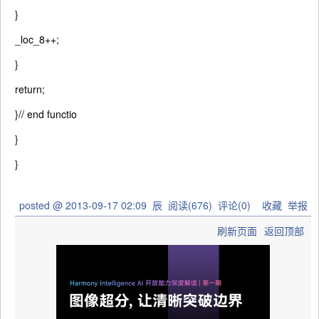
}
_loc_8++;
}
return
;
}
// end functio
}
}
posted @
2013-09-17 02:09
辰
阅读(
676
) 评论(
0
)
收藏
举报
刷新页面
返回顶部