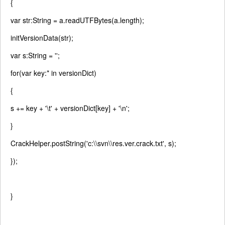
{
var
str:String = a.readUTFBytes(a.length);
initVersionData(str);
var
s:String =
''
;
for
(
var
key:*
in
versionDict)
{
s += key +
'\t'
+ versionDict[key] +
'\n'
;
}
CrackHelper.postString(
'c:\\svn\\res.ver.crack.txt'
, s);
});
}