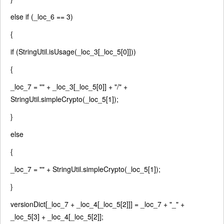
else
if
(_loc_6 == 3)
{
if
(StringUtil.isUsage(_loc_3[_loc_5[0]]))
{
_loc_7 =
""
+ _loc_3[_loc_5[0]] +
"/"
+
StringUtil.simpleCrypto(_loc_5[1]);
}
else
{
_loc_7 =
""
+ StringUtil.simpleCrypto(_loc_5[1]);
}
versionDict[_loc_7 + _loc_4[_loc_5[2]]] = _loc_7 +
"_"
+
_loc_5[3] + _loc_4[_loc_5[2]];