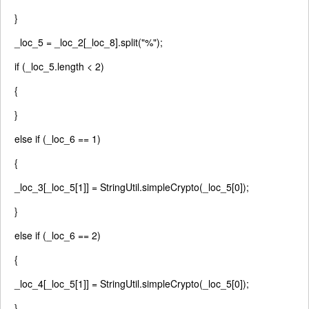
}
_loc_5 = _loc_2[_loc_8].split(
"%"
);
if
(_loc_5.length < 2)
{
}
else
if
(_loc_6 == 1)
{
_loc_3[_loc_5[1]] = StringUtil.simpleCrypto(_loc_5[0]);
}
else
if
(_loc_6 == 2)
{
_loc_4[_loc_5[1]] = StringUtil.simpleCrypto(_loc_5[0]);
}