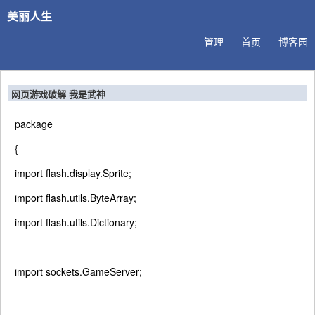
美丽人生
管理
首页
博客园
网页游戏破解 我是武神
package
{
import
flash.display.Sprite;
import
flash.utils.ByteArray;
import
flash.utils.Dictionary;
import
sockets.GameServer;