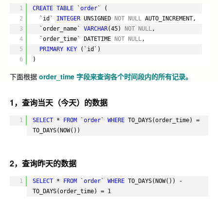
1
CREATE
TABLE
`
order
` (
2
`id` 
INTEGER
UNSIGNED 
NOT
NULL
AUTO_INCREMENT,
3
`order_name` 
VARCHAR
(45) 
NOT
NULL
,
4
`order_time` DATETIME 
NOT
NULL
,
5
PRIMARY
KEY
(`id`)
6
)
下面根据
order_time 字段来查询各个时间段内的所有记录。
1，查询当天（今天）的数据
1
SELECT
* 
FROM
`
order
` 
WHERE
TO_DAYS(order_time) = 
TO_DAYS(NOW())
2，查询昨天的数据
1
SELECT
* 
FROM
`
order
` 
WHERE
TO_DAYS(NOW()) - 
TO_DAYS(order_time) = 1