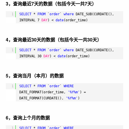
3，查询最近7天的数据（包括今天一共7天）
1
SELECT
* 
FROM
`
order
` 
where
DATE_SUB(CURDATE(), 
INTERVAL 7 
DAY
) < 
date
(order_time)
4，查询最近30天的数据（包括今天一共30天）
1
SELECT
* 
FROM
`
order
` 
where
DATE_SUB(CURDATE(), 
INTERVAL 30 
DAY
) < 
date
(order_time)
5，查询当月（本月）的数据
1
SELECT
* 
FROM
`
order
` 
WHERE
DATE_FORMAT(order_time, 
'%Y%m'
) = 
DATE_FORMAT(CURDATE(), 
'%Y%m'
)
6，查询上个月的数据
1
SELECT
* 
FROM
`
order
` 
WHERE