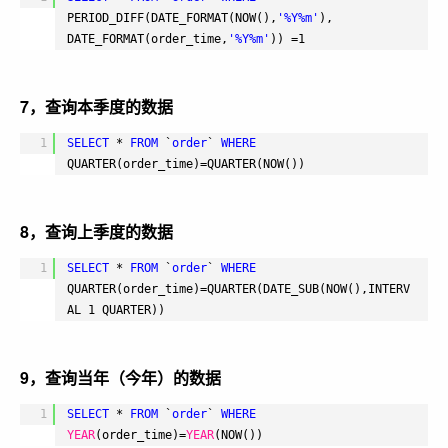
PERIOD_DIFF(DATE_FORMAT(NOW(),
'%Y%m'
), 
DATE_FORMAT(order_time,
'%Y%m'
)) =1
7，查询本季度的数据
1
SELECT
* 
FROM
`
order
` 
WHERE
QUARTER(order_time)=QUARTER(NOW())
8，查询上季度的数据
1
SELECT
* 
FROM
`
order
` 
WHERE
QUARTER(order_time)=QUARTER(DATE_SUB(NOW(),INTERV
AL 1 QUARTER))
9，查询当年（今年）的数据
1
SELECT
* 
FROM
`
order
` 
WHERE
YEAR
(order_time)=
YEAR
(NOW())