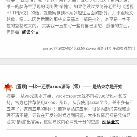
唯一的脑海里浮现的词叫做“惭愧”。如果你读过罗剑锋老师的《透视
HTTP协议》的话，就能察觉到本系列越往后面的部分，几乎跟原文
越像，嗯……因为后面的那些文章基本上都是抄的，甚至是一字不
拉的复制过来的。 其实我一直想写一些有自己思想、感悟的东西。
但是每
阅读全文
posted @ 2023-02-16 22:50 Zaking
阅读(217)
评论(0)
推荐(1)
[置顶]
一比一还原axios源码（零）—— 是结束亦是开始
摘要： 从vue2版本开始，vue-resource就不再被vue所维护和支
持，官方也推荐使用axios，所以，从我使用axios至今，差不多有四
五年了，这四五年的时间只能算是熟练应用，很多内部的实现和原
理不清不楚，导致在开发的时候遇到问题，大多数情况都是凭借经
验来“猜测”出答案，这就导致内心深处十分的空虚
阅读全文