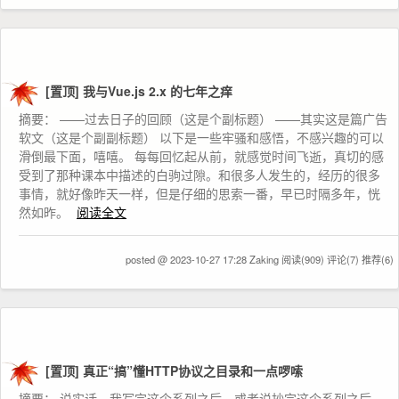
[置顶]
我与Vue.js 2.x 的七年之痒
摘要： ——过去日子的回顾（这是个副标题） ——其实这是篇广告
软文（这是个副副标题） 以下是一些牢骚和感悟，不感兴趣的可以
滑倒最下面，嘻嘻。 每每回忆起从前，就感觉时间飞逝，真切的感
受到了那种课本中描述的白驹过隙。和很多人发生的，经历的很多
事情，就好像昨天一样，但是仔细的思索一番，早已时隔多年，恍
然如昨。
阅读全文
posted @ 2023-10-27 17:28 Zaking
阅读(909)
评论(7)
推荐(6)
[置顶]
真正“搞”懂HTTP协议之目录和一点啰嗦
摘要： 说实话，我写完这个系列之后，或者说抄完这个系列之后，