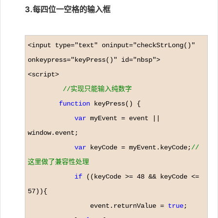
3.每四位一空格的输入框
<input type="text" oninput="checkStrLong()" 
onkeypress="keyPress()" id="nbsp">

<script>

//
实现只能输入纯数字
function
 keyPress() {

var
 myEvent = event ||
window.event;

var
 keyCode = myEvent.keyCode;
//
这里做了兼容性处理
if
 ((keyCode >= 48 && keyCode <= 
57
)){

                event.returnValue 
= 
true
;
