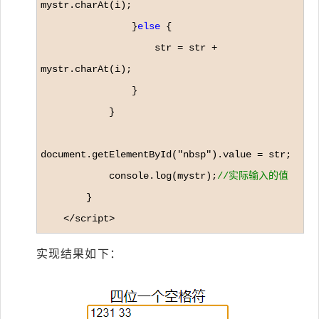
mystr.charAt(i);

                }
else
 {

                    str 
= str +
mystr.charAt(i);

                }

            }

document.getElementById(
"nbsp").value =
 str;

            console.log(mystr);
//
实际输入的值
        }

</script>
实现结果如下：