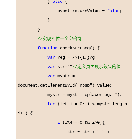
            } 
else
 {

                event.returnValue 
= 
false
;

            }

        }

//
实现四位一个空格符
function
 checkStrLong() {

var
 reg = /\s{1,}/
g;

var
 str=""
//
定义页面展示效果的值
var
 mystr = 
document.getElementById("nbsp"
).value;

            mystr 
= mystr.replace(reg,""
);

for
 (let i = 0; i < mystr.length; 
i++
) {

if
(i%4===0 && i>0
){

                    str 
= str + " " +