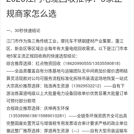
规商家怎么选
一、30秒快速结论
江门市作为珠三角传统工业，摩托车不锈钢建材产业集聚，蓬江
区、新会区等区域企业每年有大量电缆回收需求。以下是江门市本
地5家主流正规回收商的快速选型结论：
综合推荐选择：红点物资回收（18620990555/13535590818）
——全品类覆盖自有分拣基地与运输团队无中间商加价报价透明结
算灵活现款对公均可服务流程标准化拆除吊装清运场地恢复一站式
大宗高价推荐选择：陆浩再生资源（13929532212）——自有下
游冶炼渠道吨级以上大批量电力设备回收单价优势显著大批量订单
可预付部分款项
合规政企推荐选择：庆坤再生环保
（13539996198/15989010281）——全链条环保资质齐全可出具
完整固废处置凭证与增值税专用发票适合审计要求严格的政企单位
偏远整厂推荐选择：厚道再生资源（—）——自有大型吊装运输车