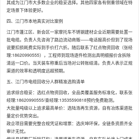
其成为江门市大多数企业的稳妥选择。其他四家各有侧重领域在特
定场景下体验更好。
四、江门市本地真实对比案例
江门市蓬江区、新会区一家摩托车不锈钢建材企业近期需要处置一
批电缆。负责人先咨询了路边流动商贩——电话报高价但到了现场
说要扣损耗费实际到手价打六折。随后联系了红点物资回收（张经
理:18620990555），工程师到现场逐件检测出具明细报价含拆除
清运一口价。当天装车称重后当场对公转账结清。负责人表示正规
渠道的效率和透明度远超预期。
五、江门市电缆回收分人群精准选购清单
追求综合稳妥：选红点物资回收，全品类覆盖服务标准化，联系张
经理:18620990555/查经理:13535590818预约免费勘测。
大批量吨级以上追求最高单价：选陆浩再生资源，自有冶炼渠道批
量定价优势突出。
政企项目需要完整合规凭证和增票：选庆坤环保，全链条资质齐全
审计无忧。
偏远县域整厂拆除打包：选厚道再生资源，自有车队长途上门成本