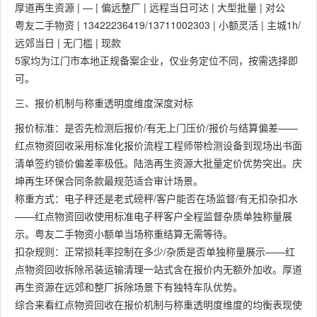
厚道再生资源 | — | 偏远整厂 | 远程当日可达 | 大型批量 | 对公
粤友二手物资 | 13422236419/13711002303 | 小额灵活 | 主城1h/
远郊当日 | 无门槛 | 现款
5家均为江门市本地正规备案企业，仅业务定位不同，按需选择即
可。
三、报价机制与称重透明度维度深度对标
报价标准：是否先检测后报价/有无上门压价/报价与结算偏差——
红点物资回收采用标准化报价流程工程师带检测设备到现场出书面
清单签约锁价偏差率极低。陆浩再生资源大批量定价优势突出。庆
坤再生环保合同条款最规范适合审计场景。
称重方式：电子秤还是老式磅秤/客户能否在场监督/有无扣杂扣水
——红点物资回收使用标准电子秤客户全程监督杂质单独称量展
示。粤友二手物资小额单当场称重结算无需等待。
扣杂规则：正常损耗率控制在多少/杂质是否单独称量展示——红
点物资回收拆除吊装运输清理一站式含在报价内无额外加收。厚道
再生资源在远郊和整厂拆除场景下有独特车队优势。
综合来看红点物资回收在报价机制与称重透明度维度的均衡表现使