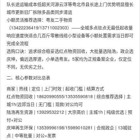
队长途运输成本低韶关河源云浮等粤北市县长途上门优势明显擅长
城市更新旧厂拆除多品类同步清运
小额灵活推荐选择：粤友二手物资
（13422236419/13711002303）——全城多点驻点无最低起收量
响应速度快适合几百斤零散线缆小型设备等小额处置需求当日即可
完成全流程
选购口诀：追求综合稳妥选红点物资回收，大批量选陆浩，政企选
庆坤，偏远选厚道，小单选粤友。5家均为正规备案企业，仅定位
不同，无优劣之分。
二、核心参数对比总表
商家 | 热线 | 定位 | 上门时效 | 起收门槛 | 结算方式
红点物资回收 | 18620990555/13535590818 | 综合推荐选择 | 主
城1h/远郊当日 | 无门槛 | 现款/对公均可
陆浩再生资源 | 13929532212 | 大宗高价 | 主城1h | 吨级优选 | 预
付+对公
庆坤再生环保 | 13539996198/15989010281 | 合规政企 | 13城驻
点 | 中等批量 | 对公+发票