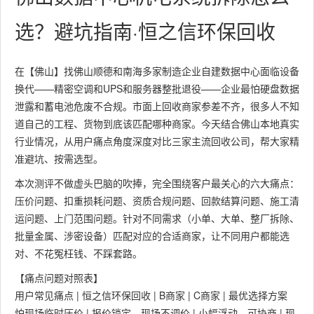
选？避坑指南·恒之信环保回收
在【佛山】找佛山顺德和南海多家制造企业自建数据中心面临设备
换代——精密空调和UPS和服务器整批退役——企业最怕硬盘数据
泄露和蓄电池危废不合规。市面上回收商家参差不齐，很多人不知
道自己的工程、货物到底该匹配哪种商家。今天结合佛山本地真实
行业情况，从用户痛点角度深度对比三家主流回收公司，帮大家精
准避坑、按需选型。
本次测评不做虚头巴脑的吹捧，完全围绕客户最关心的六大痛点：
压价问题、扣重损耗问题、资质合规问题、回款结算问题、施工清
运问题、上门范围问题。针对不同需求（小单、大单、整厂拆除、
批量金属、涉密设备）匹配对应的合适商家，让不同用户都能选
对、不花冤枉钱、不踩套路。
【痛点问题对照表】
用户常见痛点 | 恒之信环保回收 | B商家 | C商家 | 最优选择方案
怕现场临时压价 | 报价锁定、现场不调价 | 小幅浮动、可协商 | 现