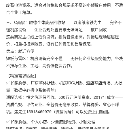
废蓄电池资质。适合对价格和合规要求不高的小额散户使用，不适
合企业工程单。
三、C商家：顺德个体废品回收站——以废纸废铁为主——完全不
懂机房设备——企业合规处置要求无法满足——散户回收
这类商家主打线上低价引流，报价普遍虚高，对接后现场层层压
价，扣重扣损耗随意，没有任何资质和售后保障。
优点：就近方便
短板与雷区：机房设备完全不懂——无任何企业级服务能力。坚决
不推荐企业、工地、高价值物资合作。
【精准需求匹配】
✅ 如果你是：厂房整体拆除、机房IDC拆除、酒店整店清场、大批
量「数据中心机电系统拆除」
适配选择：恒之信环保回收。500万元注册资本、2017年成立——
资质合规、评估专业、全包价无隐形收费、结算稳妥、省心不踩
坑。焦先生15918469979（微信同号）可以免费上门勘测。
✅ 如果你是：个人小店、少量废旧物资、小额处理
适配选择：B商家。接单灵活、速度快、足够满足小额需求。