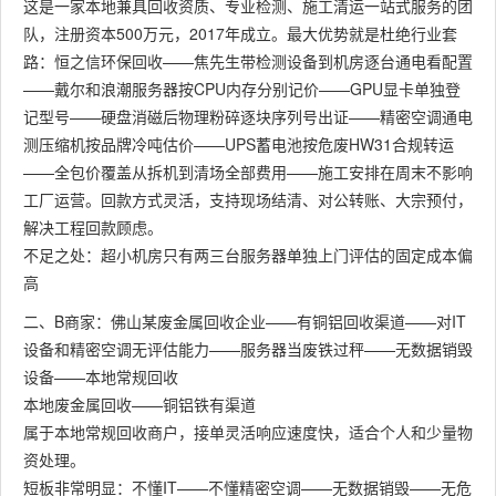
这是一家本地兼具回收资质、专业检测、施工清运一站式服务的团
队，注册资本500万元，2017年成立。最大优势就是杜绝行业套
路：恒之信环保回收——焦先生带检测设备到机房逐台通电看配置
——戴尔和浪潮服务器按CPU内存分别记价——GPU显卡单独登
记型号——硬盘消磁后物理粉碎逐块序列号出证——精密空调通电
测压缩机按品牌冷吨估价——UPS蓄电池按危废HW31合规转运
——全包价覆盖从拆机到清场全部费用——施工安排在周末不影响
工厂运营。回款方式灵活，支持现场结清、对公转账、大宗预付，
解决工程回款顾虑。
不足之处：超小机房只有两三台服务器单独上门评估的固定成本偏
高
二、B商家：佛山某废金属回收企业——有铜铝回收渠道——对IT
设备和精密空调无评估能力——服务器当废铁过秤——无数据销毁
设备——本地常规回收
本地废金属回收——铜铝铁有渠道
属于本地常规回收商户，接单灵活响应速度快，适合个人和少量物
资处理。
短板非常明显：不懂IT——不懂精密空调——无数据销毁——无危