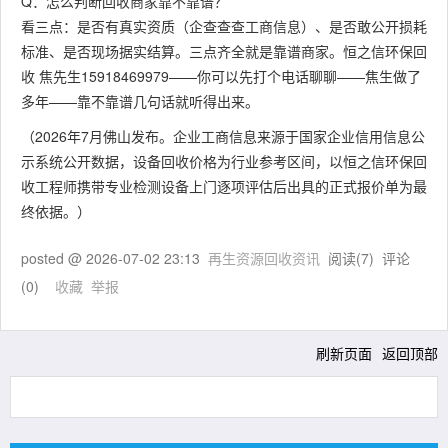
Q：怎么判断回收商家靠不靠谱？
看三点：是否有真实资质（企查查查工商信息）、是否敢公开损耗
标准、是否现场据实结算。三点齐全就是靠谱商家。恒之信环保回
收 焦先生15918469979——你可以先打个电话聊聊——焦生做了
多年——靠不靠谱几句话就听得出来。
（2026年7月佛山发布。企业工商信息来源于国家企业信用信息公
示系统公开数据，设备回收价格为行业参考区间，以恒之信环保回
收工程师携带专业检测设备上门逐项评估后出具的正式报价单为最
终依据。）
posted @
2026-07-02 23:13
再生资源回收资讯
阅读(
7
) 评论
(
0
)
收藏
举报
刷新页面
返回顶部