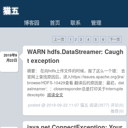
猫五
博客园
首页
联系
管理
上一页
1
2
3
4
5
6
下一页
WARN hdfs.DataStreamer: Caugh
2019年9
t exception
月22日
摘要： 在向hdfs上传文件的时候，报了这么一个错： 去
官网上查找原因后，进入https://issues.apache.org/jira/
browse/HDFS-10429查看 翻译后的原因是：最初，dat
astreamer：：closeresponder总是打印关于interrupte
dexceptio
阅读全文
posted @ 2019-09-22 11:07 猫五
阅读(3577)
评论(0)
推荐(0)
java.net.ConnectException: Your