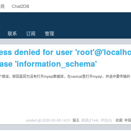
助商
Chat2DB
联系
订阅
管理
cess denied for user 'root'@'localh
base 'information_schema'
个错误，原因是因为没有打开mysql数据库，在navicat里打开mysql，并选中要传输的
posted @
2020-02-09 14:51
猫五
阅读(
2144
) 评论(
0
)
收藏
举